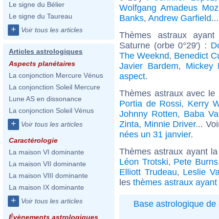
Le signe du Bélier
Wolfgang Amadeus Moz
Le signe du Taureau
Banks
,
Andrew Garfield
..
+
Voir tous les articles
Thèmes astraux ayant
Saturne (orbe 0°29') :
D
Articles astrologiques
The Weeknd
,
Benedict C
Aspects planétaires
Javier Bardem
,
Mickey 
aspect
.
La conjonction Mercure Vénus
La conjonction Soleil Mercure
Thèmes astraux avec le
Lune AS en dissonance
Portia de Rossi
,
Kerry W
La conjonction Soleil Vénus
Johnny Rotten
,
Baba Va
+
Zinta
,
Minnie Driver
... Vo
Voir tous les articles
nées un 31 janvier
.
Caractérologie
Thèmes astraux ayant la
La maison VI dominante
Léon Trotski
,
Pete Burns
La maison VII dominante
Elliott Trudeau
,
Leslie V
La maison VIII dominante
les
thèmes astraux ayant 
La maison IX dominante
+
Voir tous les articles
Base astrologique de 
Évènements astrologiques