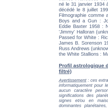
né le 31 janvier 1934 
décédé le 8 juillet 19
Filmographie comme a
Boys and a Gun : Jo
Eddie Baxter 1958 : N
'Jimmy' Halloran (unk
Passed for White : Ric
James B. Sorenson 196
Russ Andrews (unknown
the White Stallions : 
Profil astrologique 
filtré)
Avertissement
: ces extra
informatiquement pour le
aucun caractère perso
significations des pla
signes et/ou en maiso
dominantes planétaires,