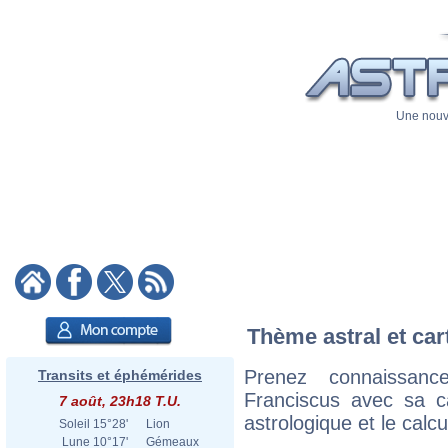
Une nouve
Thème astral et car
Prenez connaissan
Transits et éphémérides
Franciscus avec sa ca
7 août, 23h18 T.U.
astrologique et le calc
Soleil
15°28'
Lion
Lune
10°17'
Gémeaux