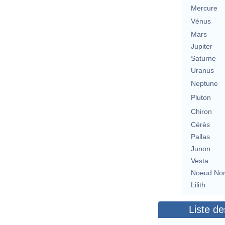
Mercure
Vénus
Mars
Jupiter
Saturne
Uranus
Neptune
Pluton
Chiron
Cérès
Pallas
Junon
Vesta
Noeud No
Lilith
Liste de