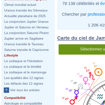
78 138 célébrités et
év
Climat mondial actuel
Uranus transite les Gémeaux
Chercher par
professi
Actualité planétaire de 2025
La conjonction Jupiter Uranus
1 206 4
Jupiter et Saturne en Verseau
La conjonction Saturne Pluton
Carte du ciel de Ja
Jupiter arrive en Sagittaire
Uranus transite le Taureau
Sélectionnez u
Saturne transite le Capricorne
Lifestyle
Le zodiaque et l'hésitation
12'
11°
Le zodiaque et la timidité
55'
17°
Le zodiaque et le mensonge
24'
18°
Les qualités des 12 signes
17'
19°
Les défauts des 12 signes
+
28'
Voir tous les articles
19°
Compatibilité
18'
27°
Astrologie et compatibilité