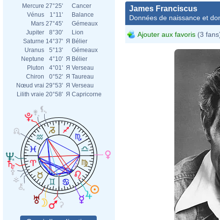
Mercure
27°25'
Cancer
James Franciscus
Vénus
1°11'
Balance
Données de naissance et dom
Mars
27°45'
Gémeaux
Jupiter
8°30'
Lion
Ajouter aux favoris
(3 fans
Saturne
14°37'
Я
Bélier
Uranus
5°13'
Gémeaux
Neptune
4°10'
Я
Bélier
Pluton
4°01'
Я
Verseau
Chiron
0°52'
Я
Taureau
Nœud vrai
29°53'
Я
Verseau
Lilith vraie
20°58'
Я
Capricorne