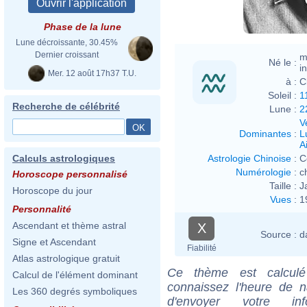
Phase de la lune
Lune décroissante, 30.45%
Dernier croissant
m
Né le :
i
Mer. 12 août 17h37 T.U.
à :
C
Soleil :
1
Recherche de célébrité
Lune :
2
V
Dominantes
:
L
Ai
Astrologie Chinoise
:
C
Calculs astrologiques
Numérologie
:
c
Horoscope personnalisé
Taille :
J
Horoscope du jour
Vues
:
1
Personnalité
Ascendant et thème astral
X
Source :
d
Signe et Ascendant
Fiabilité
Atlas astrologique gratuit
Ce thème est calculé 
Calcul de l'élément dominant
connaissez l'heure de 
Les 360 degrés symboliques
d'envoyer votre i