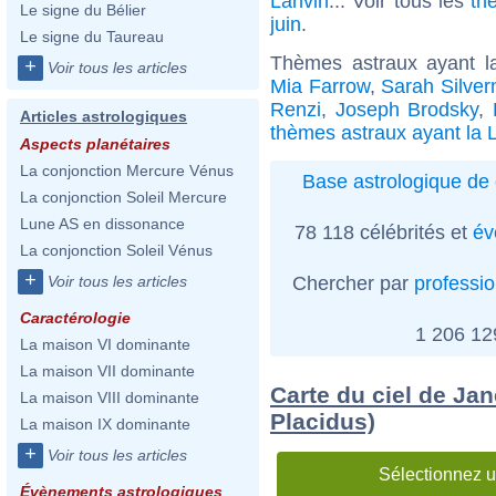
Lanvin
... Voir tous les
th
Le signe du Bélier
juin
.
Le signe du Taureau
Thèmes astraux ayant l
+
Voir tous les articles
Mia Farrow
,
Sarah Silve
Renzi
,
Joseph Brodsky
,
Articles astrologiques
thèmes astraux ayant la 
Aspects planétaires
La conjonction Mercure Vénus
Base astrologique de 
La conjonction Soleil Mercure
Lune AS en dissonance
78 118 célébrités et
év
La conjonction Soleil Vénus
+
Chercher par
professi
Voir tous les articles
Caractérologie
1 206 1
La maison VI dominante
La maison VII dominante
Carte du ciel de Jan
La maison VIII dominante
Placidus)
La maison IX dominante
+
Voir tous les articles
Sélectionnez u
Évènements astrologiques