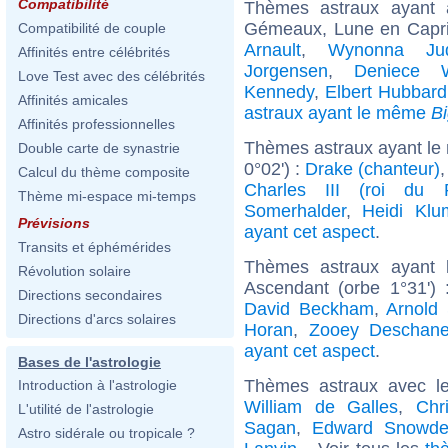
Compatibilité
Thèmes astraux ayant
Gémeaux, Lune en Capri
Compatibilité de couple
Arnault
,
Wynonna Ju
Affinités entre célébrités
Jorgensen
,
Deniece W
Love Test avec des célébrités
Kennedy
,
Elbert Hubbard
Affinités amicales
astraux ayant le même
B
Affinités professionnelles
Thèmes astraux ayant le 
Double carte de synastrie
0°02') :
Drake (chanteur)
Calcul du thème composite
Charles III (roi du 
Thème mi-espace mi-temps
Somerhalder
,
Heidi Klu
Prévisions
ayant cet aspect
.
Transits et éphémérides
Thèmes astraux ayant 
Révolution solaire
Ascendant (orbe 1°31')
Directions secondaires
David Beckham
,
Arnold
Directions d'arcs solaires
Horan
,
Zooey Deschane
ayant cet aspect
.
Bases de l'astrologie
Thèmes astraux avec l
Introduction à l'astrologie
William de Galles
,
Chr
L'utilité de l'astrologie
Sagan
,
Edward Snowd
Astro sidérale ou tropicale ?