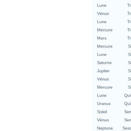
Lune
T
Vénus
T
Lune
T
Mercure
T
Mars
T
Mercure
S
Lune
S
Saturne
S
Jupiter
S
Vénus
S
Mercure
S
Lune
Qui
Uranus
Qui
Soleil
Sem
Vénus
Sem
Neptune
Sesq