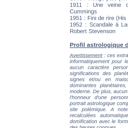
1911 : Une veine de
Cummings
1951 : Fini de rire (H
1952 : Scandale à La
Robert Stevenson
Profil astrologique d
Avertissement
: ces extra
informatiquement pour le
aucun caractère perso
significations des pla
signes et/ou en maiso
dominantes planétaires,
moderne. De plus, aucun a
l'honneur d'une personn
portrait astrologique com
site polémique. A note
recalculées automatiq
domification avec le form
des heures connues.