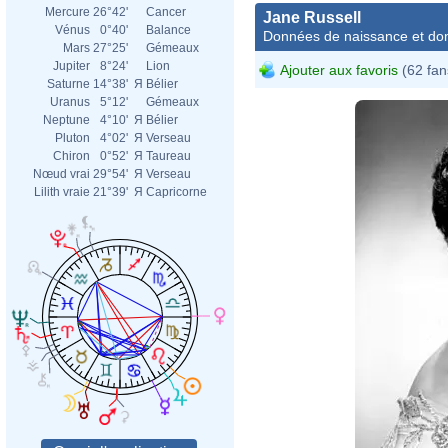
Mercure
26°42'
Cancer
Jane Russell
Vénus
0°40'
Balance
Données de naissance et dom
Mars
27°25'
Gémeaux
Jupiter
8°24'
Lion
Ajouter aux favoris
(62 fan
Saturne
14°38'
Я
Bélier
Uranus
5°12'
Gémeaux
Neptune
4°10'
Я
Bélier
Pluton
4°02'
Я
Verseau
Chiron
0°52'
Я
Taureau
Nœud vrai
29°54'
Я
Verseau
Lilith vraie
21°39'
Я
Capricorne