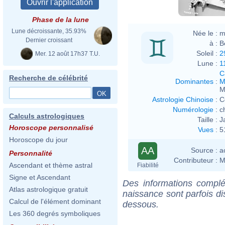
Phase de la lune
Lune décroissante, 35.93%
Née le :
m
Dernier croissant
à :
B
Soleil :
2
Mer. 12 août 17h37 T.U.
Lune :
1
C
Recherche de célébrité
Dominantes
:
M
M
Astrologie Chinoise
:
C
Numérologie
:
c
Calculs astrologiques
Taille :
J
Horoscope personnalisé
Vues
:
5
Horoscope du jour
AA
Source :
a
Personnalité
Contributeur :
M
Ascendant et thème astral
Fiabilité
Signe et Ascendant
Des informations complé
Atlas astrologique gratuit
naissance sont parfois di
Calcul de l'élément dominant
dessous.
Les 360 degrés symboliques