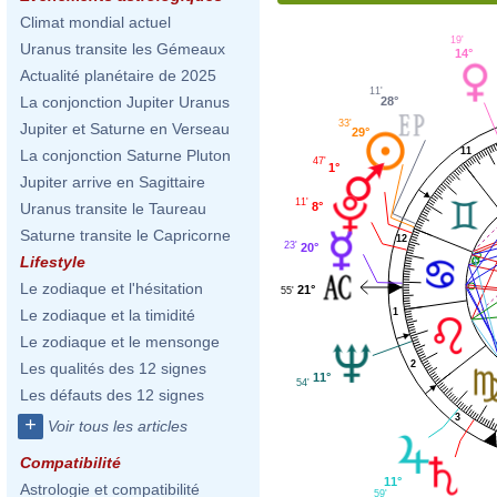
Climat mondial actuel
19'
Uranus transite les Gémeaux
14°
Actualité planétaire de 2025
11'
La conjonction Jupiter Uranus
28°
33'
Jupiter et Saturne en Verseau
29°
11
La conjonction Saturne Pluton
47'
1°
Jupiter arrive en Sagittaire
11'
8°
Uranus transite le Taureau
Saturne transite le Capricorne
12
23'
20°
Lifestyle
Le zodiaque et l'hésitation
21°
55'
Le zodiaque et la timidité
1
Le zodiaque et le mensonge
2
Les qualités des 12 signes
11°
54'
Les défauts des 12 signes
3
+
Voir tous les articles
Compatibilité
11°
Astrologie et compatibilité
59'