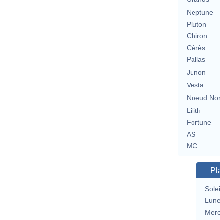
Neptune
Pluton
Chiron
Cérès
Pallas
Junon
Vesta
Noeud No
Lilith
Fortune
AS
MC
Pl
Solei
Lun
Merc