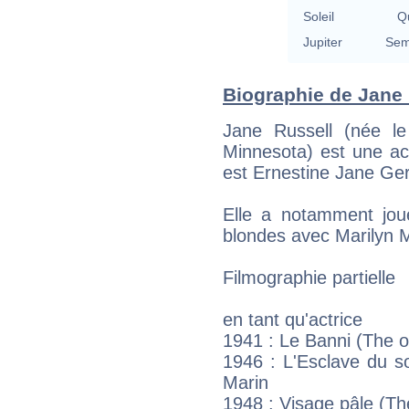
Soleil
Qu
Jupiter
Sem
Biographie de Jane R
Jane Russell (née l
Minnesota) est une ac
est Ernestine Jane Ger
Elle a notamment jo
blondes avec Marilyn 
Filmographie partielle
en tant qu'actrice
1941 : Le Banni (The 
1946 : L'Esclave du s
Marin
1948 : Visage pâle (T