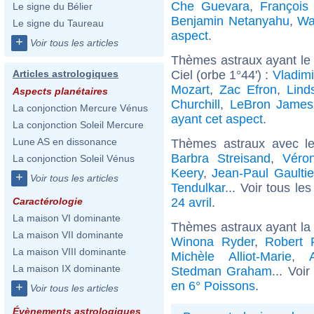
Che Guevara
,
François
Le signe du Bélier
Benjamin Netanyahu
,
Wa
Le signe du Taureau
aspect
.
+
Voir tous les articles
Thèmes astraux ayant le
Ciel (orbe 1°44') :
Vladimi
Articles astrologiques
Mozart
,
Zac Efron
,
Lind
Aspects planétaires
Churchill
,
LeBron James
La conjonction Mercure Vénus
ayant cet aspect
.
La conjonction Soleil Mercure
Lune AS en dissonance
Thèmes astraux avec l
Barbra Streisand
,
Véro
La conjonction Soleil Vénus
Keery
,
Jean-Paul Gaultie
+
Voir tous les articles
Tendulkar
... Voir tous le
24 avril
.
Caractérologie
La maison VI dominante
Thèmes astraux ayant la
La maison VII dominante
Winona Ryder
,
Robert 
La maison VIII dominante
Michèle Alliot-Marie
,
La maison IX dominante
Stedman Graham
... Voi
en 6° Poissons
.
+
Voir tous les articles
Évènements astrologiques