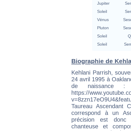
Jupiter
Se
Soleil
Se
Vénus
Ses
Pluton
Ses
Soleil
Q
Soleil
Sem
Biographie de Kehlan
Kehlani Parrish, souv
24 avril 1995 à Oaklan
de naissance : 
https://www.youtube.
v=8zzn17eO9U4&feat
Taureau Ascendant C
correspond à un Asc
précision est donc
chanteuse et compos