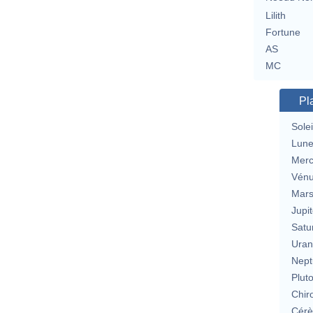
Lilith
Fortune
AS
MC
Pl
Solei
Lun
Merc
Vén
Mar
Jupit
Satu
Uran
Nept
Plut
Chir
Cérè