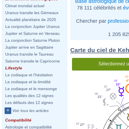
Base astrologique de cé
Climat mondial actuel
78 111 célébrités et
év
Uranus transite les Gémeaux
Actualité planétaire de 2025
Chercher par
professi
La conjonction Jupiter Uranus
Jupiter et Saturne en Verseau
1 205 8
La conjonction Saturne Pluton
Jupiter arrive en Sagittaire
Carte du ciel de Keh
Uranus transite le Taureau
Saturne transite le Capricorne
Sélectionnez u
Lifestyle
Le zodiaque et l'hésitation
05'
4°
29'
Le zodiaque et la timidité
15°
32'
Le zodiaque et le mensonge
17°
06'
Les qualités des 12 signes
21°
Les défauts des 12 signes
+
Voir tous les articles
11
Compatibilité
43'
27°
Astrologie et compatibilité