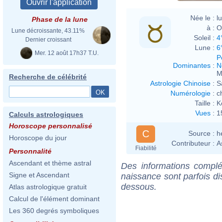
Née le :
l
Phase de la lune
à :
O
Lune décroissante, 43.11%
Soleil :
4
Dernier croissant
Lune :
6
Mer. 12 août 17h37 T.U.
P
Dominantes
:
N
M
Recherche de célébrité
Astrologie Chinoise
:
S
Numérologie
:
c
Taille :
K
Vues
:
1
Calculs astrologiques
Horoscope personnalisé
C
Source :
h
Horoscope du jour
Contributeur :
A
Fiabilité
Personnalité
Ascendant et thème astral
Des informations complé
Signe et Ascendant
naissance sont parfois di
dessous.
Atlas astrologique gratuit
Calcul de l'élément dominant
Les 360 degrés symboliques