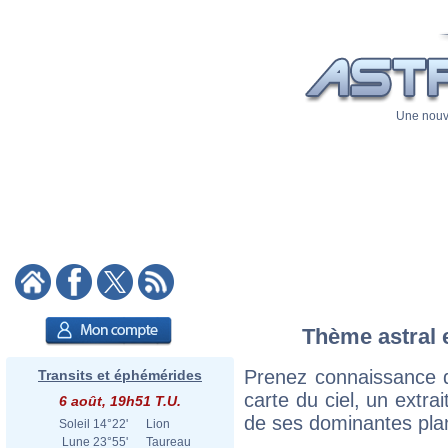
Une nouve
Thème astral e
Prenez connaissance d
Transits et éphémérides
carte du ciel, un extrai
6 août, 19h51 T.U.
de ses dominantes plan
Soleil
14°22'
Lion
Lune
23°55'
Taureau