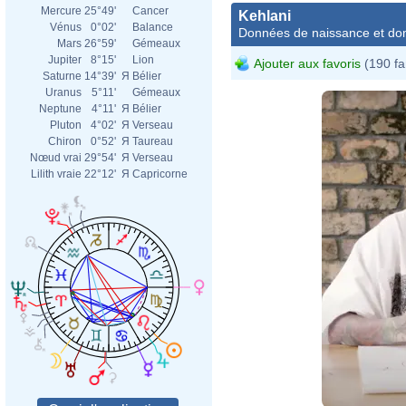
Mercure
25°49'
Cancer
Kehlani
Vénus
0°02'
Balance
Données de naissance et dom
Mars
26°59'
Gémeaux
Jupiter
8°15'
Lion
Ajouter aux favoris
(190 fa
Saturne
14°39'
Я
Bélier
Uranus
5°11'
Gémeaux
Neptune
4°11'
Я
Bélier
Pluton
4°02'
Я
Verseau
Chiron
0°52'
Я
Taureau
Nœud vrai
29°54'
Я
Verseau
Lilith vraie
22°12'
Я
Capricorne