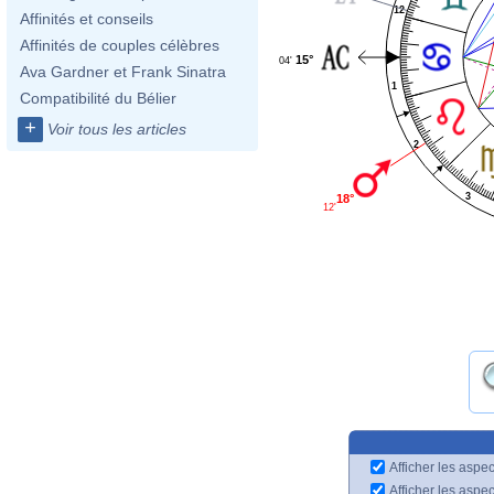
12
Affinités et conseils
Affinités de couples célèbres
15°
04'
Ava Gardner et Frank Sinatra
1
Compatibilité du Bélier
+
Voir tous les articles
2
3
18°
12'
Afficher les aspec
Afficher les aspe