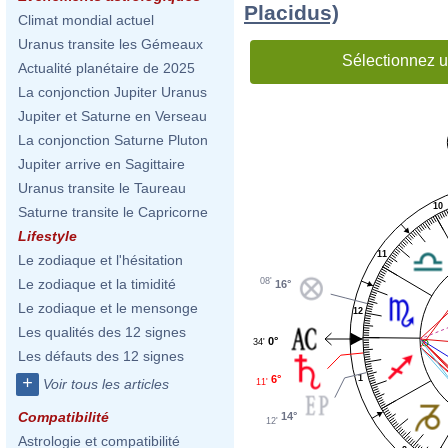
Placidus)
Climat mondial actuel
Uranus transite les Gémeaux
Sélectionnez u
Actualité planétaire de 2025
La conjonction Jupiter Uranus
Jupiter et Saturne en Verseau
La conjonction Saturne Pluton
Jupiter arrive en Sagittaire
Uranus transite le Taureau
10
Saturne transite le Capricorne
Lifestyle
11
Le zodiaque et l'hésitation
08'
Le zodiaque et la timidité
16°
Le zodiaque et le mensonge
12
Les qualités des 12 signes
0°
34'
Les défauts des 12 signes
6°
+
1
Voir tous les articles
11'
Compatibilité
14°
12'
Astrologie et compatibilité