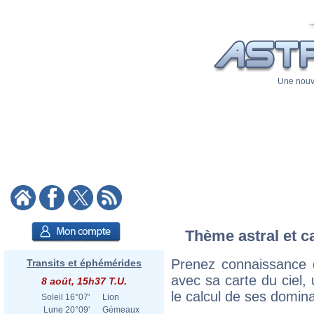
Une nouve
Thème astral et c
Prenez connaissance 
Transits et éphémérides
avec sa carte du ciel, 
8 août, 15h37 T.U.
le calcul de ses domina
Soleil
16°07'
Lion
Lune
20°09'
Gémeaux