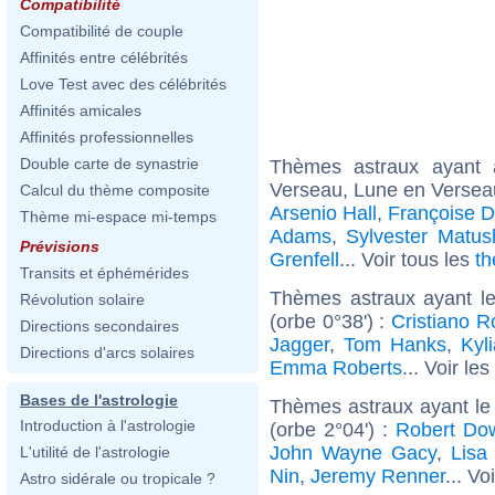
Compatibilité
Compatibilité de couple
Affinités entre célébrités
Love Test avec des célébrités
Affinités amicales
Affinités professionnelles
Double carte de synastrie
Thèmes astraux ayant
Verseau, Lune en Verseau
Calcul du thème composite
Arsenio Hall
,
Françoise D
Thème mi-espace mi-temps
Adams
,
Sylvester Matus
Prévisions
Grenfell
... Voir tous les
th
Transits et éphémérides
Thèmes astraux ayant l
Révolution solaire
(orbe 0°38') :
Cristiano R
Directions secondaires
Jagger
,
Tom Hanks
,
Kyl
Directions d'arcs solaires
Emma Roberts
... Voir les
Bases de l'astrologie
Thèmes astraux ayant le
Introduction à l'astrologie
(orbe 2°04') :
Robert Dow
John Wayne Gacy
,
Lisa
L'utilité de l'astrologie
Nin
,
Jeremy Renner
... Vo
Astro sidérale ou tropicale ?