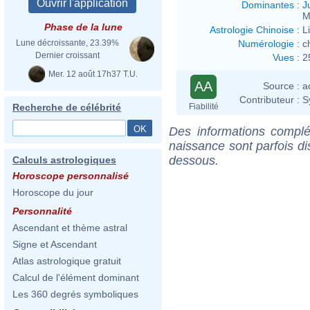
Dominantes
:
J
M
Phase de la lune
Astrologie Chinoise
:
L
Numérologie
:
c
Lune décroissante, 23.39%
Dernier croissant
Vues
:
2
Mer. 12 août 17h37 T.U.
AA
Source :
a
Contributeur :
S
Fiabilité
Recherche de célébrité
Des informations complé
naissance sont parfois di
dessous.
Calculs astrologiques
Horoscope personnalisé
Horoscope du jour
Personnalité
Ascendant et thème astral
Signe et Ascendant
Atlas astrologique gratuit
Calcul de l'élément dominant
Les 360 degrés symboliques