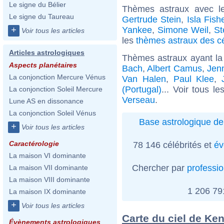
Le signe du Bélier
Thèmes astraux avec l
Le signe du Taureau
Gertrude Stein
,
Isla Fish
Yankee
,
Simone Weil
,
St
+
Voir tous les articles
les
thèmes astraux des cé
Articles astrologiques
Thèmes astraux ayant la
Aspects planétaires
Bach
,
Albert Camus
,
Jenn
La conjonction Mercure Vénus
Van Halen
,
Paul Klee
,
(Portugal)
... Voir tous l
La conjonction Soleil Mercure
Verseau
.
Lune AS en dissonance
La conjonction Soleil Vénus
Base astrologique de
+
Voir tous les articles
Caractérologie
78 146 célébrités et
év
La maison VI dominante
Chercher par
professi
La maison VII dominante
La maison VIII dominante
1 206 7
La maison IX dominante
+
Voir tous les articles
Carte du ciel de Ke
Évènements astrologiques