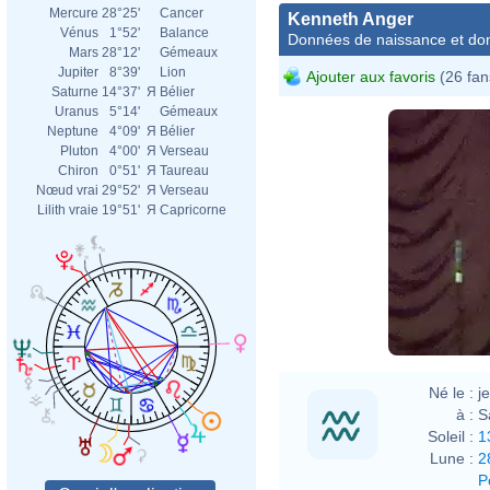
Mercure
28°25'
Cancer
Kenneth Anger
Vénus
1°52'
Balance
Données de naissance et dom
Mars
28°12'
Gémeaux
Jupiter
8°39'
Lion
Ajouter aux favoris
(26 fan
Saturne
14°37'
Я
Bélier
Uranus
5°14'
Gémeaux
Neptune
4°09'
Я
Bélier
Pluton
4°00'
Я
Verseau
Chiron
0°51'
Я
Taureau
Nœud vrai
29°52'
Я
Verseau
Lilith vraie
19°51'
Я
Capricorne
Né le :
j
à :
S
Soleil :
1
Lune :
2
P