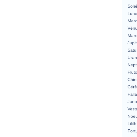
Solei
Lun
Merc
Vén
Mar
Jupit
Satu
Uran
Nept
Plut
Chir
Cérè
Pall
Jun
Vest
Noeu
Lilith
Fort