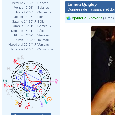
Mercure
25°58'
Cancer
Linnea Quigley
Vénus
0°08'
Balance
Données de naissance et dom
Mars
27°03'
Gémeaux
Jupiter
8°16'
Lion
Ajouter aux favoris
(1 fan)
Saturne
14°39'
Я
Bélier
Uranus
5°11'
Gémeaux
Neptune
4°11'
Я
Bélier
Pluton
4°02'
Я
Verseau
Chiron
0°52'
Я
Taureau
Nœud vrai
29°54'
Я
Verseau
Lilith vraie
22°08'
Я
Capricorne