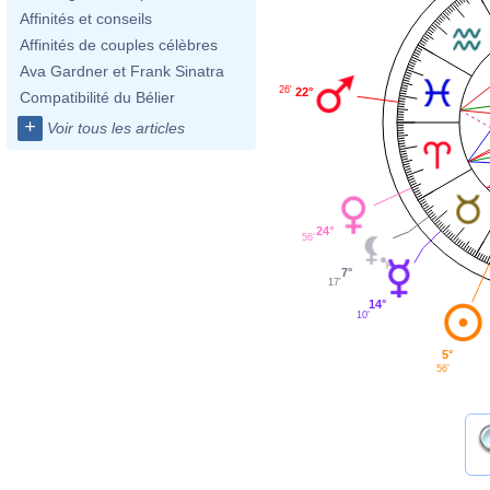
Affinités et conseils
Affinités de couples célèbres
Ava Gardner et Frank Sinatra
26'
22°
Compatibilité du Bélier
+
Voir tous les articles
24°
56'
7°
17'
14°
10'
5°
56'