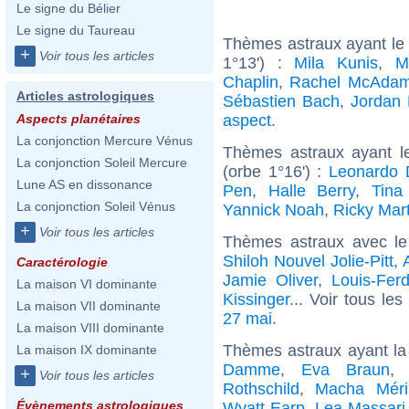
Le signe du Bélier
Le signe du Taureau
Thèmes astraux ayant le
+
Voir tous les articles
1°13') :
Mila Kunis
,
M
Chaplin
,
Rachel McAda
Articles astrologiques
Sébastien Bach
,
Jordan 
aspect
.
Aspects planétaires
La conjonction Mercure Vénus
Thèmes astraux ayant l
La conjonction Soleil Mercure
(orbe 1°16') :
Leonardo 
Lune AS en dissonance
Pen
,
Halle Berry
,
Tina
La conjonction Soleil Vénus
Yannick Noah
,
Ricky Mart
+
Voir tous les articles
Thèmes astraux avec l
Shiloh Nouvel Jolie-Pitt
,
Caractérologie
Jamie Oliver
,
Louis-Fer
La maison VI dominante
Kissinger
... Voir tous les
La maison VII dominante
27 mai
.
La maison VIII dominante
Thèmes astraux ayant la
La maison IX dominante
Damme
,
Eva Braun
+
Voir tous les articles
Rothschild
,
Macha Méri
Évènements astrologiques
Wyatt Earp
,
Lea Massari