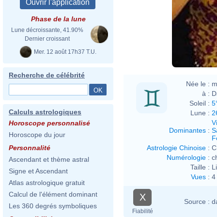
Phase de la lune
Lune décroissante, 41.90%
Dernier croissant
Mer. 12 août 17h37 T.U.
Recherche de célébrité
Née le :
m
à :
D
Soleil :
5
Calculs astrologiques
Lune :
2
V
Horoscope personnalisé
Dominantes
:
S
Horoscope du jour
F
Astrologie Chinoise
:
C
Personnalité
Numérologie
:
c
Ascendant et thème astral
Taille :
L
Signe et Ascendant
Vues
:
4
Atlas astrologique gratuit
Calcul de l'élément dominant
X
Source :
d
Les 360 degrés symboliques
Fiabilité