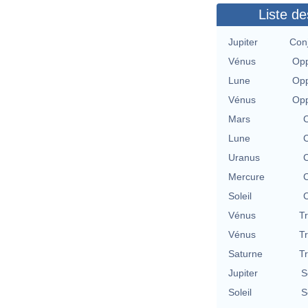
Liste de
Jupiter
Con
Vénus
Opp
Lune
Opp
Vénus
Opp
Mars
C
Lune
C
Uranus
C
Mercure
C
Soleil
C
Vénus
T
Vénus
T
Saturne
T
Jupiter
S
Soleil
S