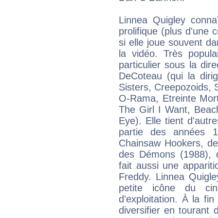
Linnea Quigley connaî
prolifique (plus d'une 
si elle joue souvent d
la vidéo. Très popula
particulier sous la dir
DeCoteau (qui la dir
Sisters, Creepozoids, S
O-Rama, Etreinte Mort
The Girl I Want, Beac
Eye). Elle tient d'aut
partie des années 
Chainsaw Hookers, de
des Démons (1988), qu
fait aussi une appari
Freddy. Linnea Quigl
petite icône du ci
d'exploitation. À la f
diversifier en tourant