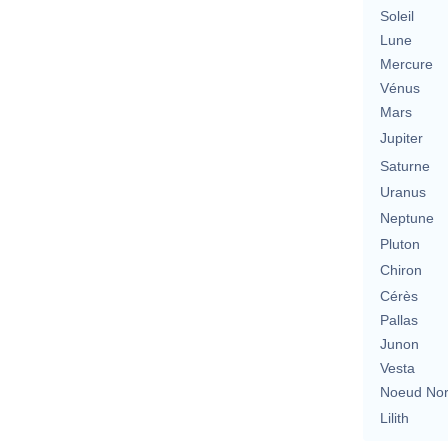
Soleil
Lune
Mercure
Vénus
Mars
Jupiter
Saturne
Uranus
Neptune
Pluton
Chiron
Cérès
Pallas
Junon
Vesta
Noeud No
Lilith