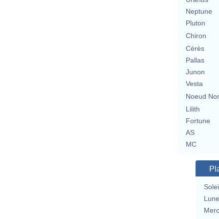
Neptune
Pluton
Chiron
Cérès
Pallas
Junon
Vesta
Noeud No
Lilith
Fortune
AS
MC
Pl
Solei
Lun
Merc