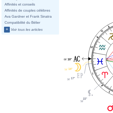
Affinités et conseils
Affinités de couples célèbres
Ava Gardner et Frank Sinatra
Compatibilité du Bélier
+
Voir tous les articles
11
12
10°
06'
14°
54'
1
17°
36'
2
22°
58'