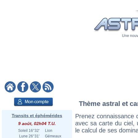
Une nouve
Thème astral et ca
Prenez connaissance d
Transits et éphémérides
avec sa carte du ciel, 
9 août, 02h04 T.U.
le calcul de ses domina
Soleil
16°32'
Lion
Lune
26°31'
Gémeaux