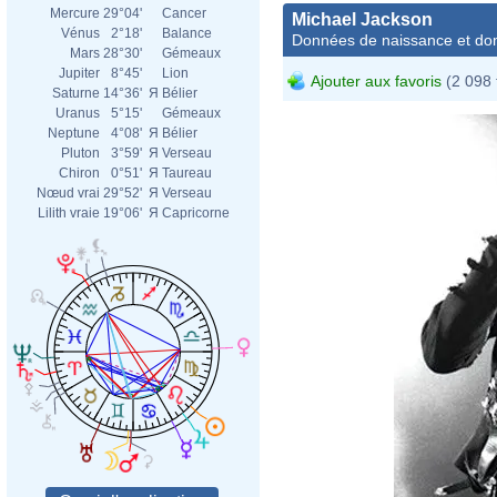
Mercure
29°04'
Cancer
Michael Jackson
Vénus
2°18'
Balance
Données de naissance et dom
Mars
28°30'
Gémeaux
Jupiter
8°45'
Lion
Ajouter aux favoris
(2 098 
Saturne
14°36'
Я
Bélier
Uranus
5°15'
Gémeaux
Neptune
4°08'
Я
Bélier
Pluton
3°59'
Я
Verseau
Chiron
0°51'
Я
Taureau
Nœud vrai
29°52'
Я
Verseau
Lilith vraie
19°06'
Я
Capricorne