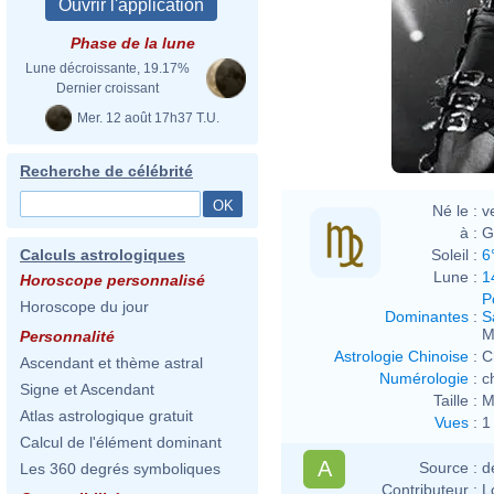
Phase de la lune
Lune décroissante, 19.17%
Dernier croissant
Mer. 12 août 17h37 T.U.
Recherche de célébrité
Né le :
v
à :
G
Soleil :
6
Calculs astrologiques
Lune :
1
Horoscope personnalisé
P
Horoscope du jour
Dominantes
:
S
M
Personnalité
Astrologie Chinoise
:
C
Ascendant et thème astral
Numérologie
:
c
Signe et Ascendant
Taille :
M
Atlas astrologique gratuit
Vues
:
1
Calcul de l'élément dominant
A
Source :
d
Les 360 degrés symboliques
Contributeur :
L