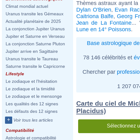
Thèmes astraux ayant la
Climat mondial actuel
Dylan O'Brien
,
Evan Rac
Uranus transite les Gémeaux
Caitriona Balfe
,
Georg Fr
Actualité planétaire de 2025
Jean de La Fontaine
...
Lune en 14° Poissons
.
La conjonction Jupiter Uranus
Jupiter et Saturne en Verseau
Base astrologique de
La conjonction Saturne Pluton
Jupiter arrive en Sagittaire
78 146 célébrités et
év
Uranus transite le Taureau
Saturne transite le Capricorne
Chercher par
professi
Lifestyle
Le zodiaque et l'hésitation
1 207 0
Le zodiaque et la timidité
Le zodiaque et le mensonge
Carte du ciel de Mi
Les qualités des 12 signes
Placidus)
Les défauts des 12 signes
+
Voir tous les articles
Sélectionnez u
Compatibilité
Astrologie et compatibilité