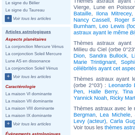
Thèmes astraux ayant
Le signe du Bélier
Vierge, Lune en Poisso
Le signe du Taureau
Bataille
,
Ilona Mitrecey
+
Voir tous les articles
Nancy Cassell
,
Roger 
Burnham
,
Leo Lewis (foo
Articles astrologiques
astraux ayant le même
B
Aspects planétaires
Thèmes astraux ayant 
La conjonction Mercure Vénus
Milieu du Ciel (orbe 0°23
La conjonction Soleil Mercure
Dion
,
Sandra Bullock
,
L
Lune AS en dissonance
Marie Trintignant
,
Soph
célébrités ayant cet aspe
La conjonction Soleil Vénus
+
Voir tous les articles
Thèmes astraux ayant l
(orbe 2°03') :
Leonardo 
Caractérologie
Pen
,
Halle Berry
,
Tina
La maison VI dominante
Yannick Noah
,
Ricky Mart
La maison VII dominante
Thèmes astraux avec le 
La maison VIII dominante
Bergman
,
Lea Michele
,
La maison IX dominante
Levy (acteur)
,
Carla Gug
+
Voir tous les articles
Voir tous les
thèmes astra
Évènements astrologiques