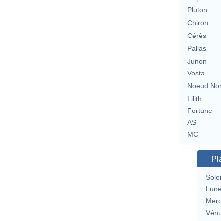
Pluton
Chiron
Cérès
Pallas
Junon
Vesta
Noeud No
Lilith
Fortune
AS
MC
Pl
Solei
Lun
Merc
Vén