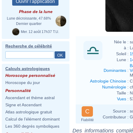
Phase de la lune
Lune décroissante, 47.68%
Dernier quartier
Mer. 12 août 17h37 T.U.
Née le :
s
Recherche de célébrité
à :
L
Soleil :
1
Lune :
1
B
Calculs astrologiques
Dominantes
:
V
M
Horoscope personnalisé
Astrologie Chinoise
:
C
Horoscope du jour
Numérologie
:
c
Personnalité
Taille :
N
Ascendant et thème astral
Vues
:
5
Signe et Ascendant
C
Source :
s
Atlas astrologique gratuit
Contributeur :
G
Calcul de l'élément dominant
Fiabilité
Les 360 degrés symboliques
Des informations complé