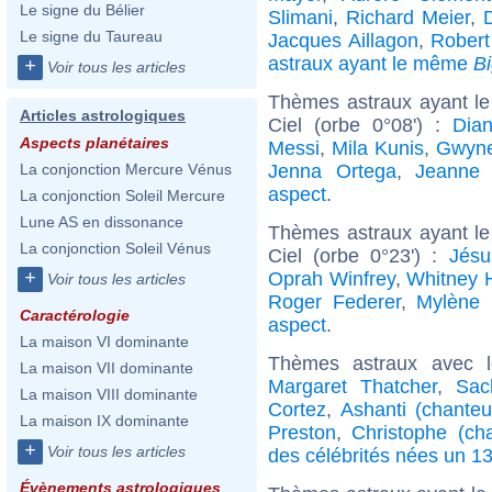
Le signe du Bélier
Slimani
,
Richard Meier
,
Le signe du Taureau
Jacques Aillagon
,
Robert
astraux ayant le même
B
+
Voir tous les articles
Thèmes astraux ayant le
Articles astrologiques
Ciel (orbe 0°08') :
Dia
Aspects planétaires
Messi
,
Mila Kunis
,
Gwyne
Jenna Ortega
,
Jeanne 
La conjonction Mercure Vénus
aspect
.
La conjonction Soleil Mercure
Lune AS en dissonance
Thèmes astraux ayant le
La conjonction Soleil Vénus
Ciel (orbe 0°23') :
Jésu
+
Oprah Winfrey
,
Whitney 
Voir tous les articles
Roger Federer
,
Mylène 
Caractérologie
aspect
.
La maison VI dominante
Thèmes astraux avec 
La maison VII dominante
Margaret Thatcher
,
Sac
La maison VIII dominante
Cortez
,
Ashanti (chanteu
La maison IX dominante
Preston
,
Christophe (cha
+
Voir tous les articles
des célébrités nées un 1
Évènements astrologiques