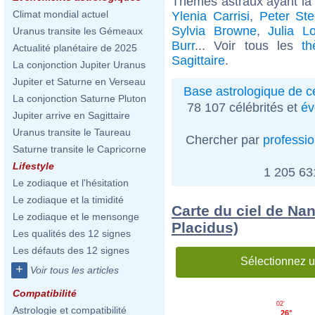
Thèmes astraux ayant la 
Climat mondial actuel
Ylenia Carrisi
,
Peter Ste
Sylvia Browne
,
Julia L
Uranus transite les Gémeaux
Burr
... Voir tous les
t
Actualité planétaire de 2025
Sagittaire
.
La conjonction Jupiter Uranus
Jupiter et Saturne en Verseau
Base astrologique de cé
La conjonction Saturne Pluton
78 107 célébrités et
év
Jupiter arrive en Sagittaire
Uranus transite le Taureau
Chercher par
professi
Saturne transite le Capricorne
Lifestyle
1 205 6
Le zodiaque et l'hésitation
Le zodiaque et la timidité
Carte du ciel de Na
Le zodiaque et le mensonge
Placidus)
Les qualités des 12 signes
Les défauts des 12 signes
Sélectionnez u
+
Voir tous les articles
Compatibilité
02'
Astrologie et compatibilité
26°