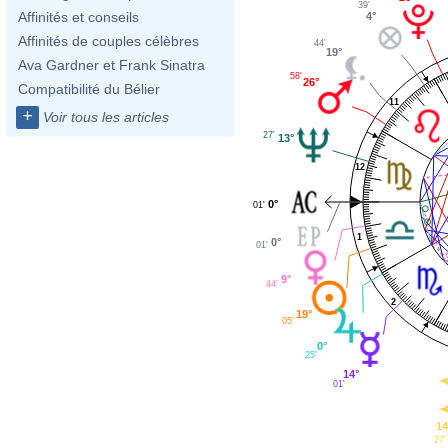
39'
Affinités et conseils
4°
Affinités de couples célèbres
44'
19°
Ava Gardner et Frank Sinatra
58'
26°
Compatibilité du Bélier
11
+
Voir tous les articles
27'
13°
12
0°
01'
1
0°
01'
9°
44'
2
19°
05'
0°
25'
14°
01'
14
27'