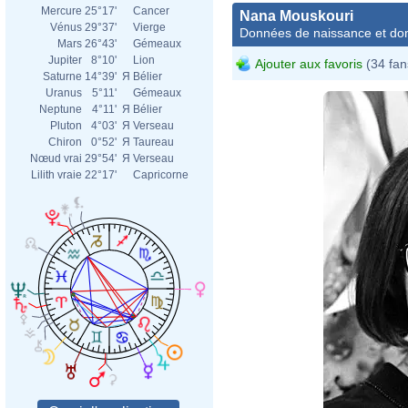
Mercure
25°17'
Cancer
Nana Mouskouri
Vénus
29°37'
Vierge
Données de naissance et dom
Mars
26°43'
Gémeaux
Jupiter
8°10'
Lion
Ajouter aux favoris
(34 fan
Saturne
14°39'
Я
Bélier
Uranus
5°11'
Gémeaux
Neptune
4°11'
Я
Bélier
Pluton
4°03'
Я
Verseau
Chiron
0°52'
Я
Taureau
Nœud vrai
29°54'
Я
Verseau
Lilith vraie
22°17'
Capricorne