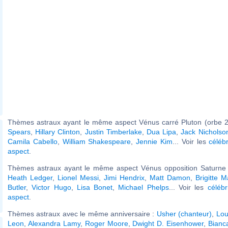
Thèmes astraux ayant le même aspect Vénus carré Pluton (orbe 2
Spears
,
Hillary Clinton
,
Justin Timberlake
,
Dua Lipa
,
Jack Nicholso
Camila Cabello
,
William Shakespeare
,
Jennie Kim
... Voir les
céléb
aspect
.
Thèmes astraux ayant le même aspect Vénus opposition Saturne (
Heath Ledger
,
Lionel Messi
,
Jimi Hendrix
,
Matt Damon
,
Brigitte 
Butler
,
Victor Hugo
,
Lisa Bonet
,
Michael Phelps
... Voir les
célébr
aspect
.
Thèmes astraux avec le même anniversaire :
Usher (chanteur)
,
Lou
Leon
,
Alexandra Lamy
,
Roger Moore
,
Dwight D. Eisenhower
,
Bianc