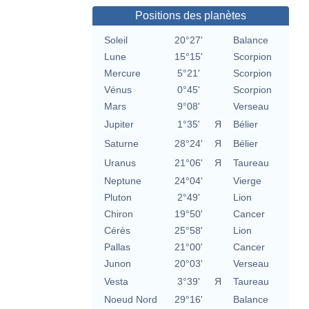
Positions des planètes
Soleil
20°27'
Balance
Lune
15°15'
Scorpion
Mercure
5°21'
Scorpion
Vénus
0°45'
Scorpion
Mars
9°08'
Verseau
Jupiter
1°35'
Я
Bélier
Saturne
28°24'
Я
Bélier
Uranus
21°06'
Я
Taureau
Neptune
24°04'
Vierge
Pluton
2°49'
Lion
Chiron
19°50'
Cancer
Cérès
25°58'
Lion
Pallas
21°00'
Cancer
Junon
20°03'
Verseau
Vesta
3°39'
Я
Taureau
Noeud Nord
29°16'
Balance