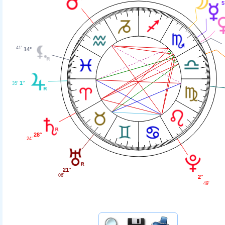
5
41'
14°
1°
35'
28°
24'
21°
06'
2°
49'