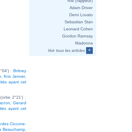
RM (rappeur)
Adam Driver
Demi Lovato
Sebastian Stan
Leonard Cohen
Gordon Ramsay
Madonna
+
Voir tous les articles
°04') :
Britney
n
,
Kris Jenner
,
rités ayant cet
orbe 2°21') :
Macron
,
Gerard
ités ayant cet
rdes Ciccone-
a Beauchamp
,