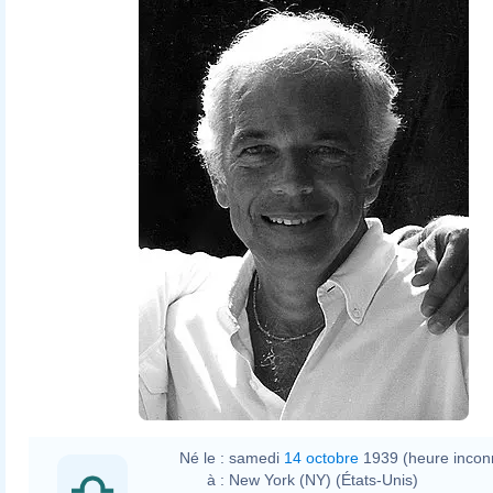
Né le :
samedi
14 octobre
1939 (heure incon
à :
New York (NY) (États-Unis)