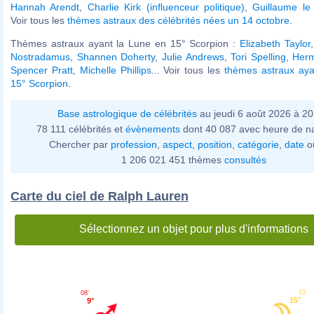
Hannah Arendt
,
Charlie Kirk (influenceur politique)
,
Guillaume le
Voir tous les
thèmes astraux des célébrités nées un 14 octobre
.
Thèmes astraux ayant la Lune en 15° Scorpion :
Elizabeth Taylor
Nostradamus
,
Shannen Doherty
,
Julie Andrews
,
Tori Spelling
,
Her
Spencer Pratt
,
Michelle Phillips
... Voir tous les
thèmes astraux aya
15° Scorpion
.
Base astrologique de célébrités
au jeudi 6 août 2026 à 2
78 111 célébrités et
évènements
dont 40 087 avec heure de n
Chercher par
profession
,
aspect
,
position
,
catégorie
,
date
o
1 206 021 451 thèmes
consultés
Carte du ciel de Ralph Lauren
Sélectionnez un objet pour plus d'informations
15'
08'
15°
9°