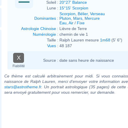
Soleil :
20°27' Balance
Lune :
15°15' Scorpion
Scorpion
,
Bélier
,
Verseau
Dominantes
:
Pluton
,
Mars
,
Mercure
Eau
,
Air
/
Fixe
Astrologie Chinoise
:
Lièvre de Terre
Numérologie
:
chemin de vie 1
Taille :
Ralph Lauren mesure
1m68
(5' 6")
Vues
:
48 187
X
Source :
date sans heure de naissance
Fiabilité
Ce thème est calculé arbitrairement pour midi. Si vous connaiss
naissance de Ralph Lauren, merci d'envoyer votre information av
stars@astrotheme.fr
. Un portrait astrologique (35 pages) de cette 
sera envoyé gratuitement pour vous remercier, sur demande.