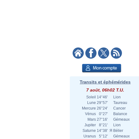
Transits et éphémérides
7 août, 06h02 T.U.
Soleil
14°46'
Lion
Lune
29°57'
Taureau
Mercure
26°24'
Cancer
Vénus
0°27'
Balance
Mars
27°16'
Gémeaux
Jupiter
8°21'
Lion
Saturne
14°38'
Я
Bélier
Uranus
5°12'
Gémeaux