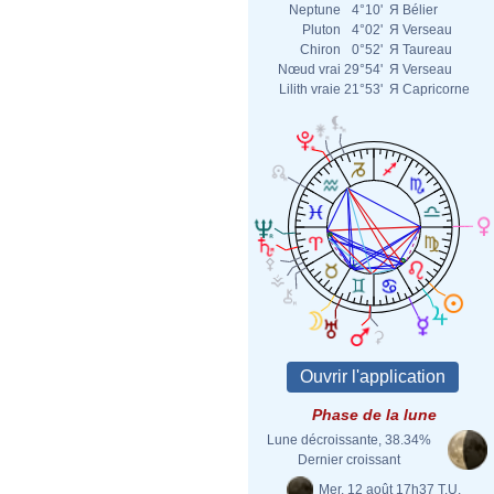
Neptune
4°10'
Я
Bélier
Pluton
4°02'
Я
Verseau
Chiron
0°52'
Я
Taureau
Nœud vrai
29°54'
Я
Verseau
Lilith vraie
21°53'
Я
Capricorne
Phase de la lune
Lune décroissante, 38.34%
Dernier croissant
Mer. 12 août 17h37 T.U.