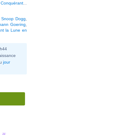
 Conquérant
...
,
Snoop Dogg
,
mann Goering
,
nt la Lune en
0h44
aissance
u
jour
21'