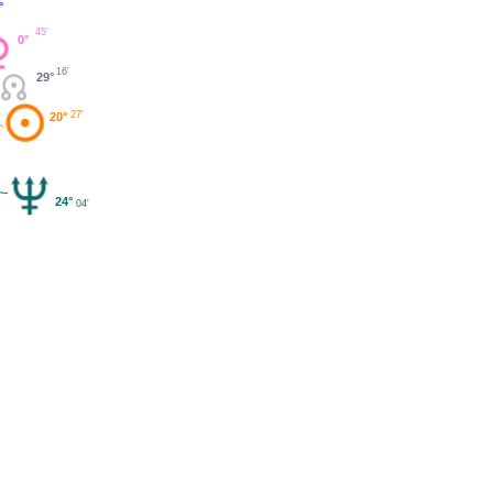
°
45'
0°
16'
29°
27'
20°
24°
04'