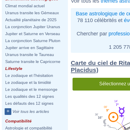
Voir tous les
thèmes astra
Climat mondial actuel
Uranus transite les Gémeaux
Base astrologique de cé
78 110 célébrités et
év
Actualité planétaire de 2025
La conjonction Jupiter Uranus
Chercher par
professi
Jupiter et Saturne en Verseau
La conjonction Saturne Pluton
1 205 7
Jupiter arrive en Sagittaire
Uranus transite le Taureau
Saturne transite le Capricorne
Carte du ciel de Rit
Lifestyle
Placidus)
Le zodiaque et l'hésitation
Le zodiaque et la timidité
Sélectionnez u
Le zodiaque et le mensonge
Les qualités des 12 signes
14'
Les défauts des 12 signes
7°
00'
+
9°
Voir tous les articles
36'
16°
Compatibilité
Astrologie et compatibilité