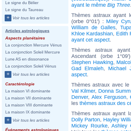
Le signe du Bélier
ayant le même
Big Three
Le signe du Taureau
Thèmes astraux ayant 
+
Voir tous les articles
(orbe 0°01') :
Miley Cyr
William de Galles
,
Tupa
Articles astrologiques
Khloe Kardashian
,
Edith 
Aspects planétaires
ayant cet aspect
.
La conjonction Mercure Vénus
Thèmes astraux ayan
La conjonction Soleil Mercure
Ascendant (orbe 1°09
Lune AS en dissonance
Stephen Hawking
,
Malco
La conjonction Soleil Vénus
Gad Elmaleh
,
Michael 
+
aspect
.
Voir tous les articles
Caractérologie
Thèmes astraux avec le
Val Kilmer
,
Donna Summ
La maison VI dominante
Denver
,
Alex Ferguson
,
La maison VII dominante
les
thèmes astraux des c
La maison VIII dominante
La maison IX dominante
Thèmes astraux ayant l
Dolly Parton
,
Hayley Will
+
Voir tous les articles
Mickey Rourke
,
Ashley 
Évènements astrologiques