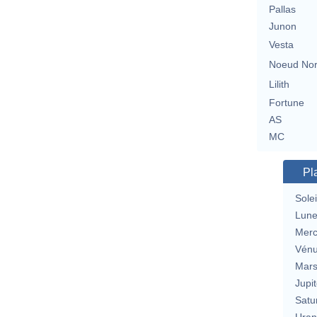
Pallas
Junon
Vesta
Noeud No
Lilith
Fortune
AS
MC
Pl
Solei
Lun
Merc
Vén
Mar
Jupit
Satu
Uran