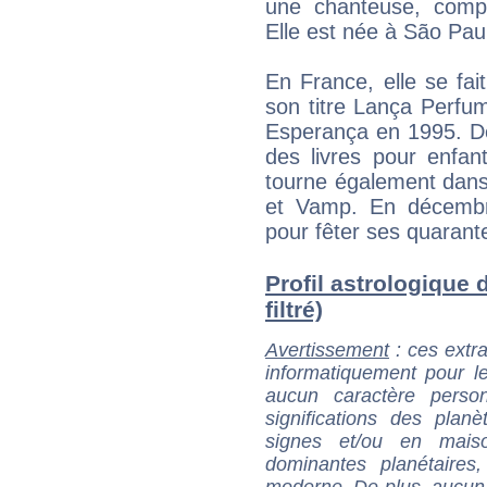
une chanteuse, compos
Elle est née à São Pa
En France, elle se fai
son titre Lança Perfum
Esperança en 1995. De
des livres pour enfan
tourne également dans 
et Vamp. En décembr
pour fêter ses quarant
Profil astrologique 
filtré)
Avertissement
: ces extra
informatiquement pour le
aucun caractère perso
significations des pla
signes et/ou en maiso
dominantes planétaires,
moderne. De plus, aucun a