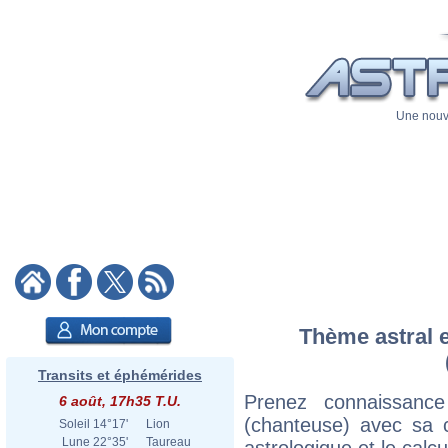
Une nouve
Thème astral e
Transits et éphémérides
Prenez connaissanc
6 août, 17h35 T.U.
(chanteuse) avec sa ca
Soleil
14°17'
Lion
Lune
22°35'
Taureau
astrologique et le calc