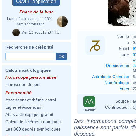
Phase de la lune
Lune décroissante, 44.18%
Dernier croissant
Mer. 12 août 17h37 T.U.
Née le :
m
à :
S
Recherche de célébrité
Soleil :
9
Lune :
0
V
Dominantes
:
J
Calculs astrologiques
M
Astrologie Chinoise
:
S
Horoscope personnalisé
Numérologie
:
c
Horoscope du jour
Vues
:
2
Personnalité
Ascendant et thème astral
AA
Source :
a
Contributeur :
S
Signe et Ascendant
Fiabilité
Atlas astrologique gratuit
Des informations complé
Calcul de l'élément dominant
naissance sont parfois di
Les 360 degrés symboliques
dessous.