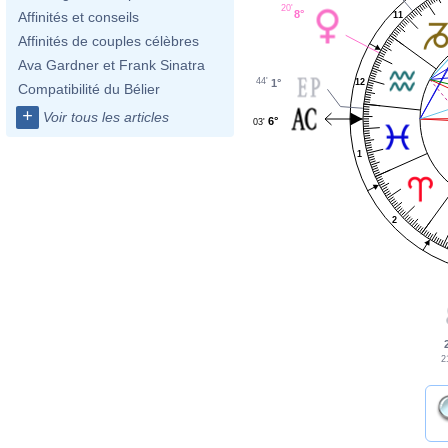
20'
8°
Affinités et conseils
11
Affinités de couples célèbres
Ava Gardner et Frank Sinatra
44'
12
1°
Compatibilité du Bélier
+
Voir tous les articles
6°
03'
1
2
2