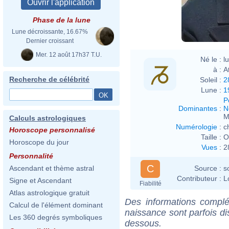
Phase de la lune
Lune décroissante, 16.67%
Dernier croissant
Mer. 12 août 17h37 T.U.
Né le :
l
à :
A
Recherche de célébrité
Soleil :
2
Lune :
1
P
Dominantes
:
N
M
Calculs astrologiques
Numérologie
:
c
Horoscope personnalisé
Taille :
O
Horoscope du jour
Vues
:
2
Personnalité
C
Source :
s
Ascendant et thème astral
Contributeur :
L
Signe et Ascendant
Fiabilité
Atlas astrologique gratuit
Des informations complé
Calcul de l'élément dominant
naissance sont parfois di
Les 360 degrés symboliques
dessous.