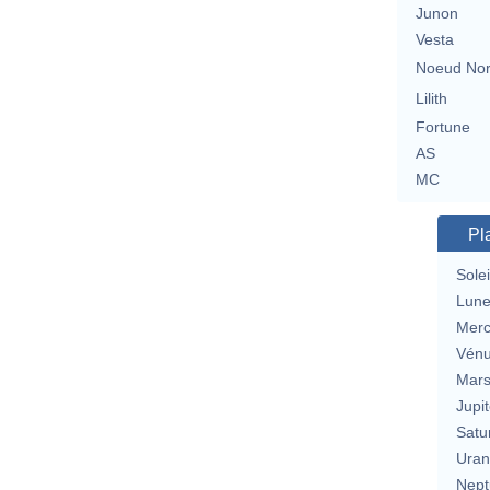
Junon
Vesta
Noeud No
Lilith
Fortune
AS
MC
Pl
Solei
Lun
Merc
Vén
Mar
Jupit
Satu
Uran
Nept