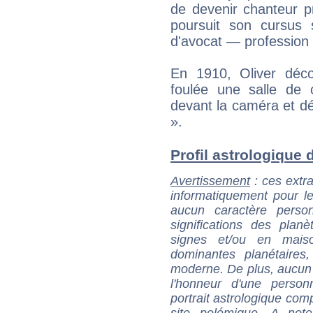
de devenir chanteur pr
poursuit son cursus 
d'avocat — profession q
En 1910, Oliver déco
foulée une salle de 
devant la caméra et d
».
Profil astrologique d
Avertissement
: ces extra
informatiquement pour le
aucun caractère perso
significations des pla
signes et/ou en maiso
dominantes planétaires,
moderne. De plus, aucun a
l'honneur d'une personn
portrait astrologique com
site polémique. A note