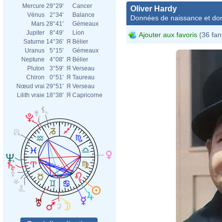
Mercure
29°29'
Cancer
Oliver Hardy
Vénus
2°34'
Balance
Données de naissance et dom
Mars
28°41'
Gémeaux
Jupiter
8°49'
Lion
Ajouter aux favoris
(36 fan
Saturne
14°36'
Я
Bélier
Uranus
5°15'
Gémeaux
Neptune
4°08'
Я
Bélier
Pluton
3°59'
Я
Verseau
Chiron
0°51'
Я
Taureau
Nœud vrai
29°51'
Я
Verseau
Lilith vraie
18°38'
Я
Capricorne