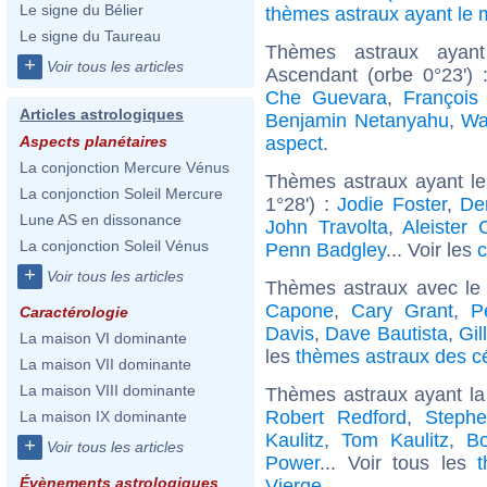
Le signe du Bélier
thèmes astraux ayant l
Le signe du Taureau
Thèmes astraux ayan
+
Voir tous les articles
Ascendant (orbe 0°23')
Che Guevara
,
François
Articles astrologiques
Benjamin Netanyahu
,
Wa
aspect
.
Aspects planétaires
La conjonction Mercure Vénus
Thèmes astraux ayant l
La conjonction Soleil Mercure
1°28') :
Jodie Foster
,
De
Lune AS en dissonance
John Travolta
,
Aleister 
La conjonction Soleil Vénus
Penn Badgley
... Voir les
c
+
Voir tous les articles
Thèmes astraux avec le
Capone
,
Cary Grant
,
P
Caractérologie
Davis
,
Dave Bautista
,
Gil
La maison VI dominante
les
thèmes astraux des cé
La maison VII dominante
La maison VIII dominante
Thèmes astraux ayant la
Robert Redford
,
Steph
La maison IX dominante
Kaulitz
,
Tom Kaulitz
,
B
+
Voir tous les articles
Power
... Voir tous les
Évènements astrologiques
Vierge
.