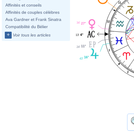
11
Affinités et conseils
Affinités de couples célèbres
Ava Gardner et Frank Sinatra
12
34'
27°
Compatibilité du Bélier
+
Voir tous les articles
4°
13'
11°
24'
1
16°
43'
2