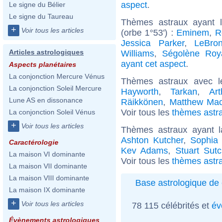
aspect
.
Le signe du Bélier
Le signe du Taureau
Thèmes astraux ayant 
+
Voir tous les articles
(orbe 1°53') :
Eminem
,
R
Jessica Parker
,
LeBro
Articles astrologiques
Williams
,
Ségolène Roy
ayant cet aspect
.
Aspects planétaires
La conjonction Mercure Vénus
Thèmes astraux avec l
La conjonction Soleil Mercure
Hayworth
,
Tarkan
,
Art
Lune AS en dissonance
Räikkönen
,
Matthew Mac
Voir tous les
thèmes astra
La conjonction Soleil Vénus
+
Voir tous les articles
Thèmes astraux ayant 
Ashton Kutcher
,
Sophia
Caractérologie
Kev Adams
,
Stuart Sutcl
La maison VI dominante
Voir tous les
thèmes astr
La maison VII dominante
La maison VIII dominante
Base astrologique de 
La maison IX dominante
+
Voir tous les articles
78 115 célébrités et
év
Évènements astrologiques