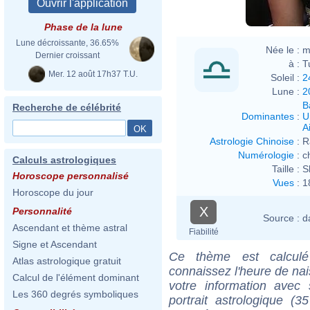
Phase de la lune
Lune décroissante, 36.65%
Née le :
m
Dernier croissant
à :
T
Mer. 12 août 17h37 T.U.
Soleil :
2
Lune :
2
B
Recherche de célébrité
Dominantes
:
U
Ai
Astrologie Chinoise
:
R
Numérologie
:
c
Calculs astrologiques
Taille :
S
Horoscope personnalisé
Vues
:
1
Horoscope du jour
X
Personnalité
Source :
d
Ascendant et thème astral
Fiabilité
Signe et Ascendant
Ce thème est calculé 
Atlas astrologique gratuit
connaissez l'heure de na
Calcul de l'élément dominant
votre information ave
Les 360 degrés symboliques
portrait astrologique (