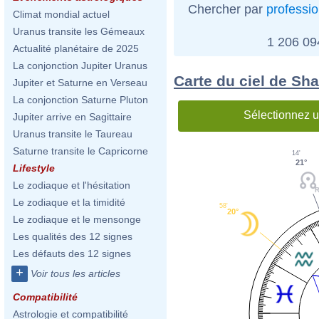
Chercher par
professi
Climat mondial actuel
Uranus transite les Gémeaux
1 206 0
Actualité planétaire de 2025
La conjonction Jupiter Uranus
Carte du ciel de Sh
Jupiter et Saturne en Verseau
La conjonction Saturne Pluton
Sélectionnez u
Jupiter arrive en Sagittaire
Uranus transite le Taureau
Saturne transite le Capricorne
14'
21°
Lifestyle
Le zodiaque et l'hésitation
Le zodiaque et la timidité
58'
20°
Le zodiaque et le mensonge
Les qualités des 12 signes
Les défauts des 12 signes
+
Voir tous les articles
Compatibilité
Astrologie et compatibilité