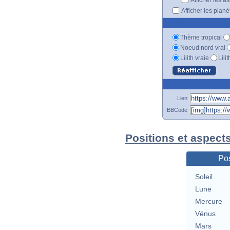
Afficher les plan
Thème tropical
Noeud nord vrai
Lilith vraie
Lili
Lien
BBCode
Positions et aspect
Pos
Soleil
Lune
Mercure
Vénus
Mars