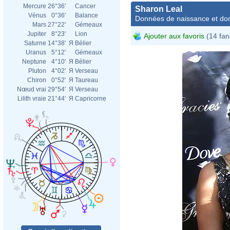
Mercure
26°36'
Cancer
Sharon Leal
Vénus
0°36'
Balance
Données de naissance et dom
Mars
27°22'
Gémeaux
Jupiter
8°23'
Lion
Ajouter aux favoris
(14 fan
Saturne
14°38'
Я
Bélier
Uranus
5°12'
Gémeaux
Neptune
4°10'
Я
Bélier
Pluton
4°02'
Я
Verseau
Chiron
0°52'
Я
Taureau
Nœud vrai
29°54'
Я
Verseau
Lilith vraie
21°44'
Я
Capricorne
Shar
Ming
Shar