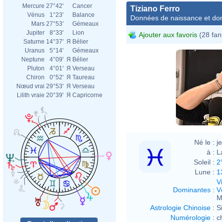
Mercure
27°42'
Cancer
Tiziano Ferro
Vénus
1°23'
Balance
Données de naissance et dom
Mars
27°53'
Gémeaux
Jupiter
8°33'
Lion
Ajouter aux favoris
(28 fan
Saturne
14°37'
Я
Bélier
Uranus
5°14'
Gémeaux
Neptune
4°09'
Я
Bélier
Pluton
4°01'
Я
Verseau
Chiron
0°52'
Я
Taureau
Nœud vrai
29°53'
Я
Verseau
Lilith vraie
20°39'
Я
Capricorne
Né le :
j
à :
L
Soleil :
2
Lune :
1
V
Dominantes
:
V
M
Astrologie Chinoise
:
S
Numérologie
:
c