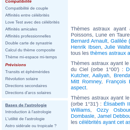
Compatibilité
Compatibilité de couple
Affinités entre célébrités
Love Test avec des célébrités
Thèmes astraux ayant
Affinités amicales
Poissons, Lune en Taure
Affinités professionnelles
Bernard Arnault
,
Galilée 
Double carte de synastrie
Henrik Ibsen
,
Julie Walt
Calcul du thème composite
tous les
thèmes astraux 
Thème mi-espace mi-temps
Thèmes astraux ayant le
Prévisions
du Ciel (orbe 1°00') :
D
Transits et éphémérides
Kutcher
,
Aaliyah
,
Brenda
Révolution solaire
Mitt Romney
,
François 
Directions secondaires
aspect
.
Directions d'arcs solaires
Thèmes astraux ayant le
(orbe 1°31') :
Élisabeth 
Bases de l'astrologie
Williams
,
Ozzy Osbou
Introduction à l'astrologie
Dombasle
,
Jamel Debbo
L'utilité de l'astrologie
les
célébrités ayant cet a
Astro sidérale ou tropicale ?