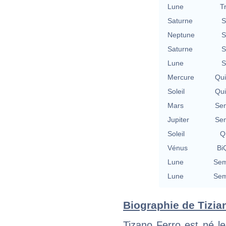
Lune
T
Saturne
S
Neptune
S
Saturne
S
Lune
S
Mercure
Qu
Soleil
Qu
Mars
Se
Jupiter
Se
Soleil
Qu
Vénus
BiQ
Lune
Sem
Lune
Sem
Biographie de Tizian
Tizano Ferro est né l