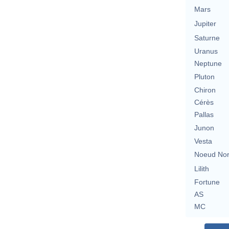
Mars
Jupiter
Saturne
Uranus
Neptune
Pluton
Chiron
Cérès
Pallas
Junon
Vesta
Noeud No
Lilith
Fortune
AS
MC