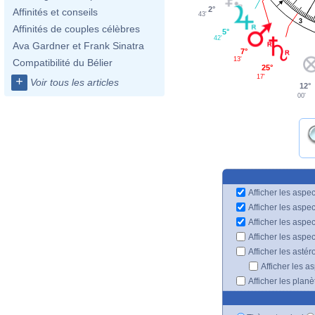
2°
Affinités et conseils
43'
3
Affinités de couples célèbres
5°
42'
Ava Gardner et Frank Sinatra
7°
13'
Compatibilité du Bélier
25°
17'
+
Voir tous les articles
12°
00'
Afficher les aspec
Afficher les aspe
Afficher les aspe
Afficher les aspe
Afficher les astér
Afficher les a
Afficher les plan