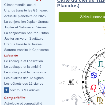
Placidus)
Climat mondial actuel
Uranus transite les Gémeaux
Actualité planétaire de 2025
Sélectionnez u
La conjonction Jupiter Uranus
Jupiter et Saturne en Verseau
5
La conjonction Saturne Pluton
Jupiter arrive en Sagittaire
Uranus transite le Taureau
Saturne transite le Capricorne
Lifestyle
11
Le zodiaque et l'hésitation
27'
12°
Le zodiaque et la timidité
Le zodiaque et le mensonge
12
Les qualités des 12 signes
0°
13'
Les défauts des 12 signes
1
+
Voir tous les articles
Compatibilité
29°
2
17'
Astrologie et compatibilité