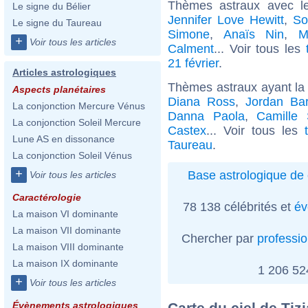
Thèmes astraux avec l
Le signe du Bélier
Jennifer Love Hewitt
,
So
Le signe du Taureau
Simone
,
Anaïs Nin
,
M
+
Voir tous les articles
Calment
... Voir tous les
21 février
.
Articles astrologiques
Thèmes astraux ayant la
Aspects planétaires
Diana Ross
,
Jordan Bar
La conjonction Mercure Vénus
Danna Paola
,
Camille 
La conjonction Soleil Mercure
Castex
... Voir tous les
Lune AS en dissonance
Taureau
.
La conjonction Soleil Vénus
+
Base astrologique de 
Voir tous les articles
Caractérologie
78 138 célébrités et
év
La maison VI dominante
La maison VII dominante
Chercher par
professi
La maison VIII dominante
La maison IX dominante
1 206 5
+
Voir tous les articles
Carte du ciel de Tiz
Évènements astrologiques