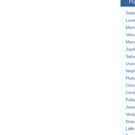
Pl
Solei
Lun
Merc
Vén
Mar
Jupit
Satu
Uran
Nept
Plut
Chir
Cérè
Pall
Jun
Vest
Noeu
Lilith