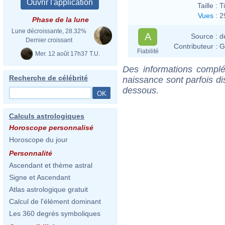
Taille :
T
Vues
:
2
Phase de la lune
Lune décroissante, 28.32%
A
Source :
d
Dernier croissant
Contributeur :
G
Fiabilité
Mer. 12 août 17h37 T.U.
Des informations complé
Recherche de célébrité
naissance sont parfois di
dessous.
Calculs astrologiques
Horoscope personnalisé
Horoscope du jour
Personnalité
Ascendant et thème astral
Signe et Ascendant
Atlas astrologique gratuit
Calcul de l'élément dominant
Les 360 degrés symboliques