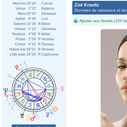
Mercure
29°10'
Cancer
Zoë Kravitz
Vénus
2°22'
Balance
Données de naissance et dom
Mars
28°32'
Gémeaux
Jupiter
8°46'
Lion
Ajouter aux favoris
(320 fa
Saturne
14°36'
Я
Bélier
Uranus
5°15'
Gémeaux
Neptune
4°08'
Я
Bélier
Pluton
3°59'
Я
Verseau
Chiron
0°51'
Я
Taureau
Nœud vrai
29°51'
Я
Verseau
Lilith vraie
18°59'
Я
Capricorne