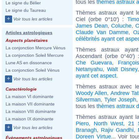
tous les
thèmes astraux 
Le signe du Bélier
Le signe du Taureau
Thèmes astraux ayant l
+
Ciel (orbe 0°10') :
Timo
Voir tous les articles
James Dean
,
Coluche
,
C
Claude Van Damme
,
O
Articles astrologiques
célébrités ayant cet aspe
Aspects planétaires
La conjonction Mercure Vénus
Thèmes astraux ayan
La conjonction Soleil Mercure
Ascendant (orbe 0°40')
Che Guevara
,
Françoi
Lune AS en dissonance
Netanyahu
,
Walt Disney
La conjonction Soleil Vénus
ayant cet aspect
.
+
Voir tous les articles
Thèmes astraux avec l
Caractérologie
Woody Allen
,
Andrew Tat
La maison VI dominante
Silverman
,
Tyler Joseph
La maison VII dominante
tous les
thèmes astraux d
La maison VIII dominante
Thèmes astraux ayant l
La maison IX dominante
Piero
,
North West
,
21 
+
Voir tous les articles
Branagh
,
Rajiv Gandhi
,
Doreen Virtue
... Voir to
Évènements astrologiques