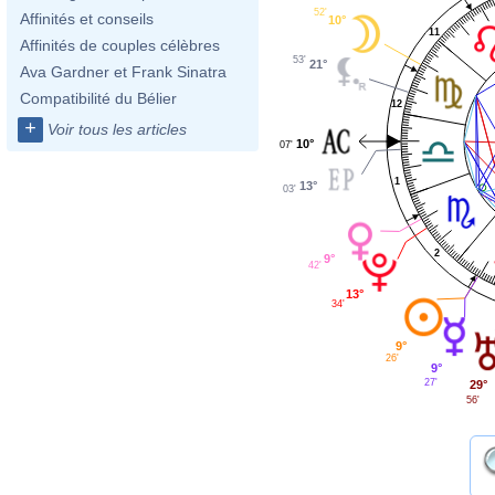
52'
Affinités et conseils
10°
11
Affinités de couples célèbres
53'
21°
Ava Gardner et Frank Sinatra
Compatibilité du Bélier
12
+
Voir tous les articles
10°
07'
1
13°
03'
2
9°
42'
13°
34'
9°
26'
9°
27'
29°
56'