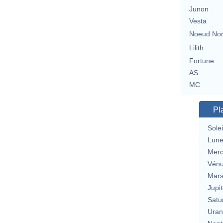
Junon
Vesta
Noeud No
Lilith
Fortune
AS
MC
Pl
Solei
Lun
Merc
Vén
Mar
Jupit
Satu
Uran