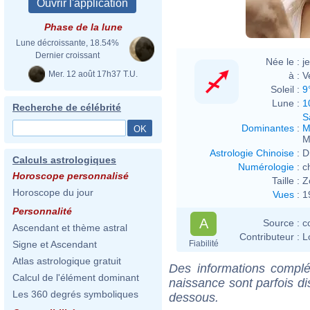
Phase de la lune
Lune décroissante, 18.54%
Dernier croissant
Née le :
j
Mer. 12 août 17h37 T.U.
à :
V
Soleil :
9
Lune :
1
Recherche de célébrité
S
Dominantes
:
M
M
Astrologie Chinoise
:
D
Calculs astrologiques
Numérologie
:
c
Horoscope personnalisé
Taille :
Z
Horoscope du jour
Vues
:
1
Personnalité
A
Source :
c
Ascendant et thème astral
Contributeur :
L
Fiabilité
Signe et Ascendant
Atlas astrologique gratuit
Des informations complé
Calcul de l'élément dominant
naissance sont parfois di
Les 360 degrés symboliques
dessous.