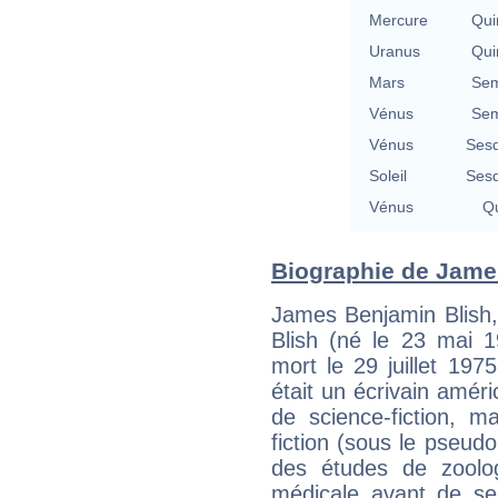
Mercure
Qui
Uranus
Qui
Mars
Sem
Vénus
Sem
Vénus
Sesq
Soleil
Sesq
Vénus
Qu
Biographie de James 
James Benjamin Blish
Blish (né le 23 mai 
mort le 29 juillet 19
était un écrivain amér
de science-fiction, m
fiction (sous le pseudo
des études de zoolog
médicale avant de se 