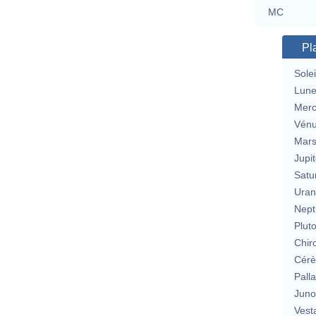
MC
Pl
Solei
Lun
Merc
Vén
Mar
Jupit
Satu
Uran
Nept
Plut
Chir
Cérè
Pall
Jun
Vest