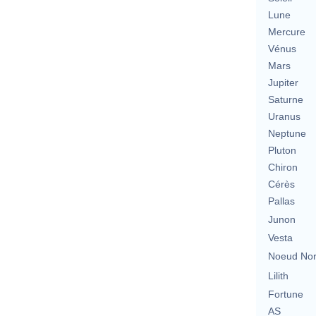
Lune
Mercure
Vénus
Mars
Jupiter
Saturne
Uranus
Neptune
Pluton
Chiron
Cérès
Pallas
Junon
Vesta
Noeud No
Lilith
Fortune
AS