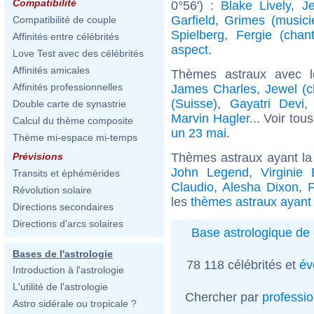
Compatibilité
0°56') :
Blake Lively
,
J
Garfield
,
Grimes (musici
Compatibilité de couple
Spielberg
,
Fergie (chan
Affinités entre célébrités
aspect
.
Love Test avec des célébrités
Affinités amicales
Thèmes astraux avec 
Affinités professionnelles
James Charles
,
Jewel (c
(Suisse)
,
Gayatri Devi
Double carte de synastrie
Marvin Hagler
... Voir tou
Calcul du thème composite
un 23 mai
.
Thème mi-espace mi-temps
Thèmes astraux ayant la 
Prévisions
John Legend
,
Virginie 
Transits et éphémérides
Claudio
,
Alesha Dixon
,
Révolution solaire
les
thèmes astraux ayant 
Directions secondaires
Directions d'arcs solaires
Base astrologique de 
Bases de l'astrologie
78 118 célébrités et
év
Introduction à l'astrologie
L'utilité de l'astrologie
Chercher par
professi
Astro sidérale ou tropicale ?