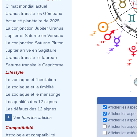
Climat mondial actuel
1
Uranus transite les Gémeaux
Actualité planétaire de 2025
2
La conjonction Jupiter Uranus
1°
Jupiter et Saturne en Verseau
38'
11°
La conjonction Saturne Pluton
59'
16°
Jupiter arrive en Sagittaire
17'
Uranus transite le Taureau
7°
Saturne transite le Capricorne
31'
Lifestyle
Le zodiaque et l'hésitation
Le zodiaque et la timidité
Le zodiaque et le mensonge
Les qualités des 12 signes
Afficher les aspec
Les défauts des 12 signes
Afficher les aspe
+
Voir tous les articles
Afficher les aspe
Afficher les aspe
Compatibilité
Afficher les astér
Astrologie et compatibilité