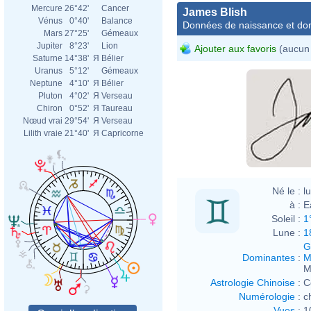
Mercure
26°42'
Cancer
James Blish
Vénus
0°40'
Balance
Données de naissance et dom
Mars
27°25'
Gémeaux
Jupiter
8°23'
Lion
Ajouter aux favoris
(aucun 
Saturne
14°38'
Я
Bélier
Uranus
5°12'
Gémeaux
Neptune
4°10'
Я
Bélier
Pluton
4°02'
Я
Verseau
Chiron
0°52'
Я
Taureau
Nœud vrai
29°54'
Я
Verseau
Lilith vraie
21°40'
Я
Capricorne
Né le :
l
à :
E
Soleil :
1
Lune :
1
G
Dominantes
:
M
M
Astrologie Chinoise
:
C
Numérologie
:
c
Vues
:
1