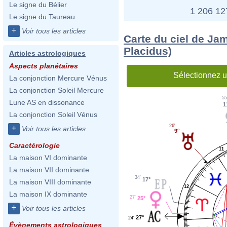
Le signe du Bélier
1 206 1
Le signe du Taureau
+
Voir tous les articles
Carte du ciel de Ja
Placidus)
Articles astrologiques
Aspects planétaires
Sélectionnez u
La conjonction Mercure Vénus
La conjonction Soleil Mercure
55
Lune AS en dissonance
1
La conjonction Soleil Vénus
26'
+
Voir tous les articles
9°
Caractérologie
11
La maison VI dominante
La maison VII dominante
34'
17°
La maison VIII dominante
12
La maison IX dominante
27'
25°
+
Voir tous les articles
27°
24'
Évènements astrologiques