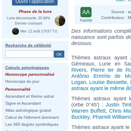
AA
Phase de la lune
Source :
a
Contributeur :
M
Lune décroissante, 35.98%
Fiabilité
Dernier croissant
Des informations complé
Mer. 12 août 17h37 T.U.
naissance sont parfois di
dessous.
Recherche de célébrité
Thèmes astraux ayant
Gémeaux, Lune en Sagi
Calculs astrologiques
Rivers
,
Pierre Ier de R
Horoscope personnalisé
Antônio Ermírio de M
Horoscope du jour
Logan
,
Louise Bessette
,
astraux ayant le même
B
Personnalité
Ascendant et thème astral
Thèmes astraux ayant 
Signe et Ascendant
(orbe 0°45') :
Justin Tim
Warren Buffett
,
Chris Mar
Atlas astrologique gratuit
Buckley
,
Pharrell William
Calcul de l'élément dominant
Les 360 degrés symboliques
Thèmes astraux ayant le