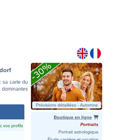
dorf
 sa carte du
es dominantes
Prévisions détaillées - Automne
Boutique en ligne
Portraits
c vos profils
Portrait astrologique
Étude carrière et vocation