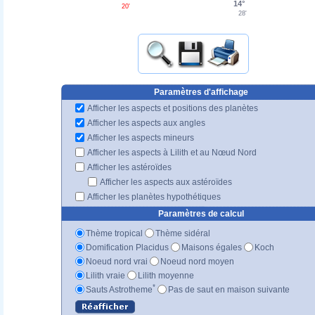
14°
20'
28'
Paramètres d'affichage
Afficher les aspects et positions des planètes
Afficher les aspects aux angles
Afficher les aspects mineurs
Afficher les aspects à Lilith et au Nœud Nord
Afficher les astéroïdes
Afficher les aspects aux astéroïdes
Afficher les planètes hypothétiques
Paramètres de calcul
Thème tropical
Thème sidéral
Domification Placidus
Maisons égales
Koch
Noeud nord vrai
Noeud nord moyen
Lilith vraie
Lilith moyenne
*
Sauts Astrotheme
Pas de saut en maison suivante