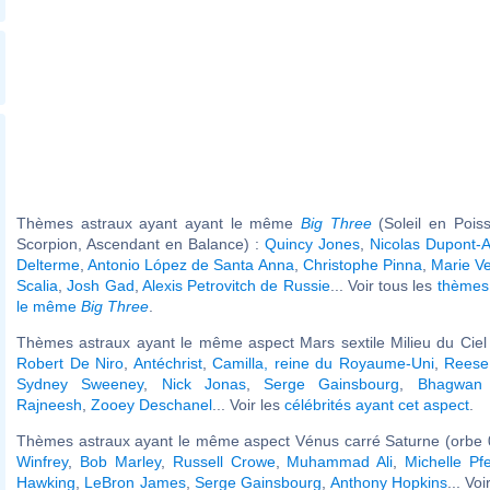
Thèmes astraux ayant ayant le même
Big Three
(Soleil en Pois
Scorpion, Ascendant en Balance) :
Quincy Jones
,
Nicolas Dupont-
Delterme
,
Antonio López de Santa Anna
,
Christophe Pinna
,
Marie V
Scalia
,
Josh Gad
,
Alexis Petrovitch de Russie
... Voir tous les
thèmes 
le même
Big Three
.
Thèmes astraux ayant le même aspect Mars sextile Milieu du Ciel 
Robert De Niro
,
Antéchrist
,
Camilla, reine du Royaume-Uni
,
Reese
Sydney Sweeney
,
Nick Jonas
,
Serge Gainsbourg
,
Bhagwan
Rajneesh
,
Zooey Deschanel
... Voir les
célébrités ayant cet aspect
.
Thèmes astraux ayant le même aspect Vénus carré Saturne (orbe 
Winfrey
,
Bob Marley
,
Russell Crowe
,
Muhammad Ali
,
Michelle Pfe
Hawking
,
LeBron James
,
Serge Gainsbourg
,
Anthony Hopkins
... Vo