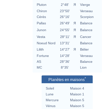
Pluton
2°48'
Я
Vierge
Chiron
23°50'
Verseau
Cérès
26°16'
Scorpion
Pallas
26°49'
Я
Balance
Junon
24°55'
Я
Balance
Vesta
28°11'
Я
Cancer
Noeud Nord
13°31'
Balance
Lilith
14°27'
Я
Bélier
Fortune
14°28'
Verseau
AS
28°36'
Balance
MC
8°35'
Lion
*
Planètes en maisons
Soleil
Maison 4
Lune
Maison 1
Mercure
Maison 5
Vénus
Maison 5