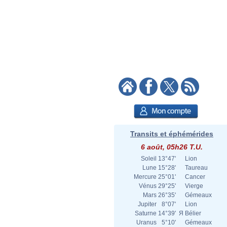
Transits et éphémérides
6 août, 05h26 T.U.
Soleil
13°47'
Lion
Lune
15°28'
Taureau
Mercure
25°01'
Cancer
Vénus
29°25'
Vierge
Mars
26°35'
Gémeaux
Jupiter
8°07'
Lion
Saturne
14°39'
Я
Bélier
Uranus
5°10'
Gémeaux