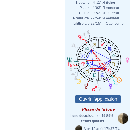
Neptune
4°11'
Я
Bélier
Pluton
4°03'
Я
Verseau
Chiron
0°52'
Я
Taureau
Nœud vrai
29°54'
Я
Verseau
Lilith vraie
22°15'
Capricorne
Phase de la lune
Lune décroissante, 49.89%
Dernier quartier
Mer. 12 août 17h37 T.U.