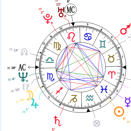
16'
8°
13°
48'
2°
9
10
8
11
31'
13°
7
12
28°
36'
6
1
6°
50'
13°
5
28'
2
23°
43'
4
1°
3
29'
9°
34'
5°