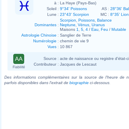
à :
La Haye (Pays-Bas)
Soleil :
9°34' Poissons
AS :
28°36' Ba
Lune :
23°43' Scorpion
MC :
8°35' Lion
Scorpion
,
Poissons
,
Balance
Dominantes
:
Neptune
,
Vénus
,
Uranus
Maisons
1
,
5
,
4
/
Eau
,
Feu
/
Mutable
Astrologie Chinoise
:
Sanglier de Terre
Numérologie
:
chemin de vie 9
Vues
:
10 867
AA
Source :
acte de naissance ou registre d'état-ci
Contributeur :
Jacques de Lescaut
Fiabilité
Des informations complémentaires sur la source de l'heure de n
parfois disponibles dans l'extrait de
biographie
ci-dessous.