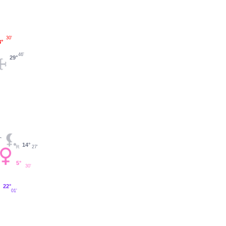
30'
8°
46'
29°
14°
27'
5°
30'
22°
01'