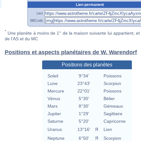
Lien permanent
Lien
BBCode
*
Une planète à moins de 1° de la maison suivante lui appartient, et 
de l'AS et du MC
Positions et aspects planétaires de W. Warendorf
Positions des planètes
Soleil
9°34'
Poissons
Lune
23°43'
Scorpion
Mercure
22°01'
Poissons
Vénus
5°30'
Bélier
Mars
8°30'
Gémeaux
Jupiter
1°29'
Sagittaire
Saturne
5°20'
Capricorne
Uranus
13°16'
Я
Lion
Neptune
6°50'
Я
Scorpion