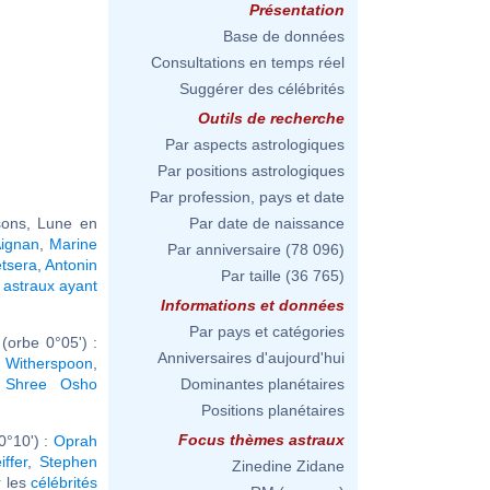
Présentation
Base de données
Consultations en temps réel
Suggérer des célébrités
Outils de recherche
Par aspects astrologiques
Par positions astrologiques
Par profession, pays et date
sons, Lune en
Par date de naissance
Aignan
,
Marine
Par anniversaire
(78 096)
etsera
,
Antonin
Par taille
(36 765)
astraux ayant
Informations et données
Par pays et catégories
(orbe 0°05') :
Anniversaires d'aujourd'hui
 Witherspoon
,
 Shree Osho
Dominantes planétaires
Positions planétaires
Focus thèmes astraux
0°10') :
Oprah
iffer
,
Stephen
Zinedine Zidane
ir les
célébrités