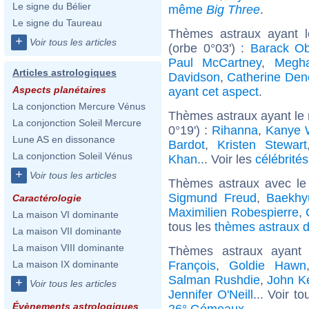
Le signe du Bélier
même
Big Three
.
Le signe du Taureau
Thèmes astraux ayant 
+
Voir tous les articles
(orbe 0°03') :
Barack O
Paul McCartney
,
Megh
Articles astrologiques
Davidson
,
Catherine De
Aspects planétaires
ayant cet aspect
.
La conjonction Mercure Vénus
Thèmes astraux ayant le
La conjonction Soleil Mercure
0°19') :
Rihanna
,
Kanye 
Lune AS en dissonance
Bardot
,
Kristen Stewart
La conjonction Soleil Vénus
Khan
... Voir les
célébrité
+
Voir tous les articles
Thèmes astraux avec le
Sigmund Freud
,
Baekhy
Caractérologie
Maximilien Robespierre
,
La maison VI dominante
tous les
thèmes astraux d
La maison VII dominante
La maison VIII dominante
Thèmes astraux ayan
François
,
Goldie Hawn
La maison IX dominante
Salman Rushdie
,
John K
+
Voir tous les articles
Jennifer O'Neill
... Voir t
Évènements astrologiques
26° Gémeaux
.