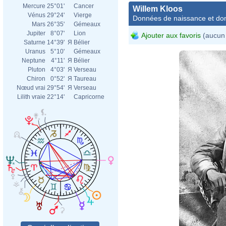
Mercure
25°01'
Cancer
Willem Kloos
Vénus
29°24'
Vierge
Données de naissance et dom
Mars
26°35'
Gémeaux
Jupiter
8°07'
Lion
Ajouter aux favoris
(aucun 
Saturne
14°39'
Я
Bélier
Uranus
5°10'
Gémeaux
Neptune
4°11'
Я
Bélier
Pluton
4°03'
Я
Verseau
Chiron
0°52'
Я
Taureau
Nœud vrai
29°54'
Я
Verseau
Lilith vraie
22°14'
Capricorne