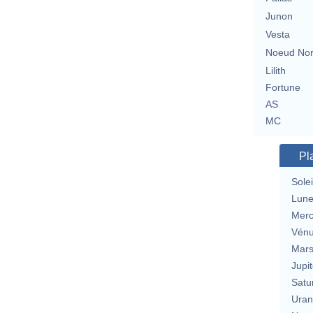
Junon
Vesta
Noeud No
Lilith
Fortune
AS
MC
Pl
Solei
Lun
Merc
Vén
Mar
Jupit
Satu
Uran