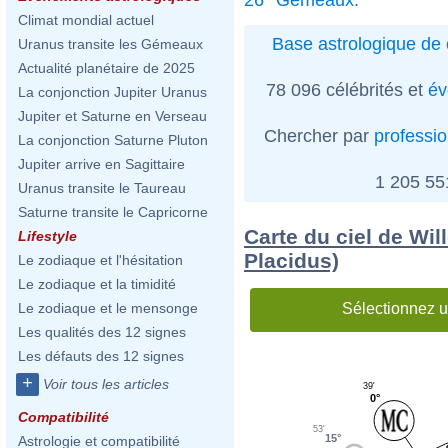
Climat mondial actuel
Base astrologique de 
Uranus transite les Gémeaux
Actualité planétaire de 2025
78 096 célébrités et
év
La conjonction Jupiter Uranus
Jupiter et Saturne en Verseau
Chercher par
professi
La conjonction Saturne Pluton
Jupiter arrive en Sagittaire
1 205 5
Uranus transite le Taureau
Saturne transite le Capricorne
Carte du ciel de Wi
Lifestyle
Placidus)
Le zodiaque et l'hésitation
Le zodiaque et la timidité
Sélectionnez u
Le zodiaque et le mensonge
Les qualités des 12 signes
Les défauts des 12 signes
+
Voir tous les articles
39'
0°
Compatibilité
53'
15°
Astrologie et compatibilité