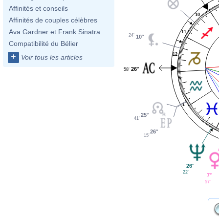
Affinités et conseils
10
Affinités de couples célèbres
Ava Gardner et Frank Sinatra
11
24'
10°
Compatibilité du Bélier
12
+
Voir tous les articles
26°
58'
1
25°
41'
26°
15'
26°
22'
7°
57'