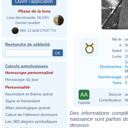
Phase de la lune
Lune décroissante, 50.03%
Dernier quartier
Mer. 12 août 17h37 T.U.
Né le :
v
Recherche de célébrité
à :
A
Soleil :
1
Lune :
2
G
Calculs astrologiques
Dominantes
:
S
M
Horoscope personnalisé
Numérologie
:
c
Horoscope du jour
Vues
:
2
Personnalité
AA
Ascendant et thème astral
Source :
a
Contributeur :
W
Signe et Ascendant
Fiabilité
Atlas astrologique gratuit
Des informations complé
Calcul de l'élément dominant
naissance sont parfois di
Les 360 degrés symboliques
dessous.