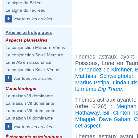
Le signe du Bélier
Le signe du Taureau
+
Voir tous les articles
Articles astrologiques
Aspects planétaires
La conjonction Mercure Vénus
La conjonction Soleil Mercure
Thèmes astraux ayant
Lune AS en dissonance
Poissons, Lune en Taur
Fernandez de Kirchner
,
B
La conjonction Soleil Vénus
Matthias Schweighöfer
+
Voir tous les articles
Marius Petipa
,
Linda Cris
le même
Big Three
.
Caractérologie
La maison VI dominante
Thèmes astraux ayant le
La maison VII dominante
(orbe 0°26') :
Meghan
La maison VIII dominante
Hathaway
,
Bill Clinton
,
I
La maison IX dominante
Mbappé
,
Dave Gahan
,
C
cet aspect
.
+
Voir tous les articles
Thèmes astraux ayant l
Évènements astrologiques