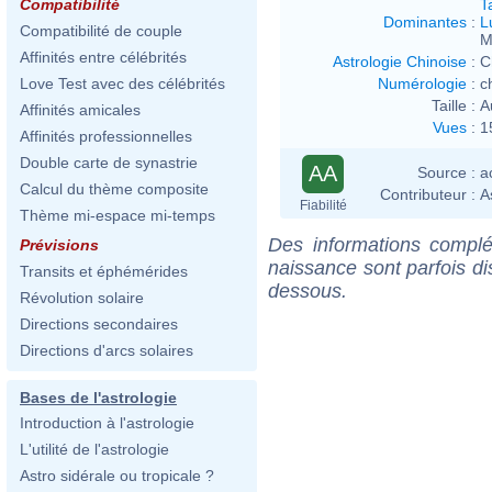
T
Compatibilité
Dominantes
:
L
Compatibilité de couple
M
Affinités entre célébrités
Astrologie Chinoise
:
C
Numérologie
:
c
Love Test avec des célébrités
Taille :
A
Affinités amicales
Vues
:
1
Affinités professionnelles
Double carte de synastrie
AA
Source :
a
Calcul du thème composite
Contributeur :
A
Fiabilité
Thème mi-espace mi-temps
Des informations complé
Prévisions
naissance sont parfois di
Transits et éphémérides
dessous.
Révolution solaire
Directions secondaires
Directions d'arcs solaires
Bases de l'astrologie
Introduction à l'astrologie
L'utilité de l'astrologie
Astro sidérale ou tropicale ?