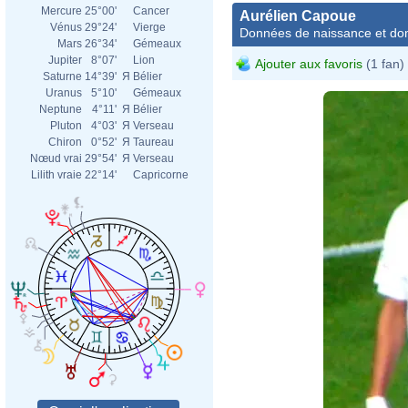
Mercure
25°00'
Cancer
Aurélien Capoue
Vénus
29°24'
Vierge
Données de naissance et dom
Mars
26°34'
Gémeaux
Jupiter
8°07'
Lion
Ajouter aux favoris
(1 fan)
Saturne
14°39'
Я
Bélier
Uranus
5°10'
Gémeaux
Neptune
4°11'
Я
Bélier
Pluton
4°03'
Я
Verseau
Chiron
0°52'
Я
Taureau
Nœud vrai
29°54'
Я
Verseau
Lilith vraie
22°14'
Capricorne