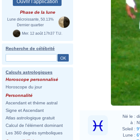
Phase de la lune
Lune décroissante, 50.13%
Dernier quartier
Mer. 12 août 17h37 T.U.
Recherche de célébrité
Calculs astrologiques
Horoscope personnalisé
Horoscope du jour
Personnalité
Ascendant et thème astral
Signe et Ascendant
Né le :
d
Atlas astrologique gratuit
à :
N
Calcul de l'élément dominant
Soleil :
9
Les 360 degrés symboliques
Lune :
6