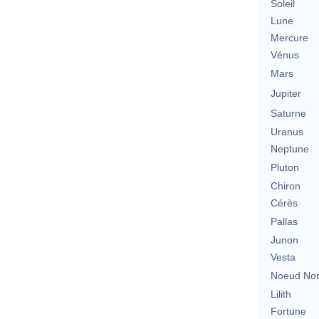
Soleil
Lune
Mercure
Vénus
Mars
Jupiter
Saturne
Uranus
Neptune
Pluton
Chiron
Cérès
Pallas
Junon
Vesta
Noeud No
Lilith
Fortune