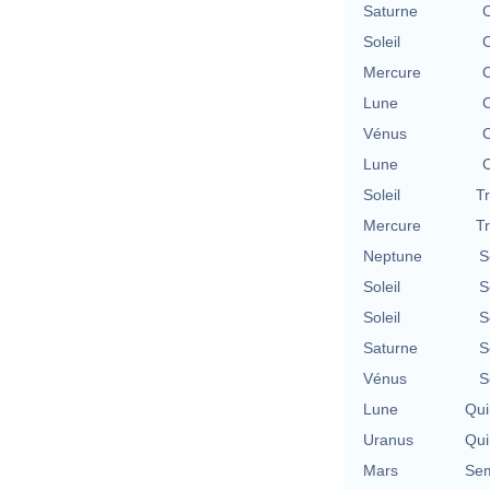
Saturne
C
Soleil
C
Mercure
C
Lune
C
Vénus
C
Lune
C
Soleil
T
Mercure
T
Neptune
S
Soleil
S
Soleil
S
Saturne
S
Vénus
S
Lune
Qui
Uranus
Qui
Mars
Sem