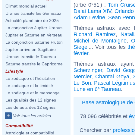
(orbe 0°51') :
Tom Cruis
Climat mondial actuel
Dalai Lama XIV
,
Orlando
Uranus transite les Gémeaux
Adam Levine
,
Sean Penn
Actualité planétaire de 2025
Thèmes astraux avec 
La conjonction Jupiter Uranus
Richard Ramirez
,
Natal
Jupiter et Saturne en Verseau
Michel de Montaigne
,
O
La conjonction Saturne Pluton
Siegel
... Voir tous les
th
Jupiter arrive en Sagittaire
février
.
Uranus transite le Taureau
Thèmes astraux ayan
Saturne transite le Capricorne
Scherzinger
,
David Gogg
Lifestyle
Mercier
,
Chantal Goya
,
Le zodiaque et l'hésitation
Le Bon
,
Pascal Légitimu
Le zodiaque et la timidité
Lune en 6° Taureau
.
Le zodiaque et le mensonge
Les qualités des 12 signes
Base astrologique de 
Les défauts des 12 signes
+
78 096 célébrités et
év
Voir tous les articles
Compatibilité
Chercher par
professi
Astrologie et compatibilité