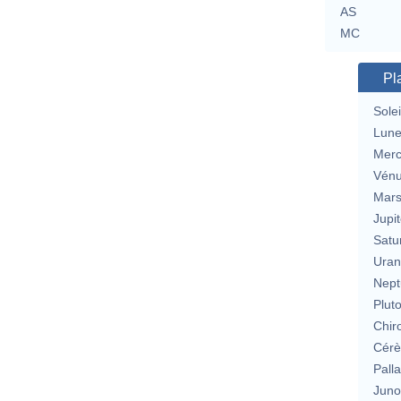
AS
MC
Pl
Solei
Lun
Merc
Vén
Mar
Jupit
Satu
Uran
Nept
Plut
Chir
Cérè
Pall
Jun