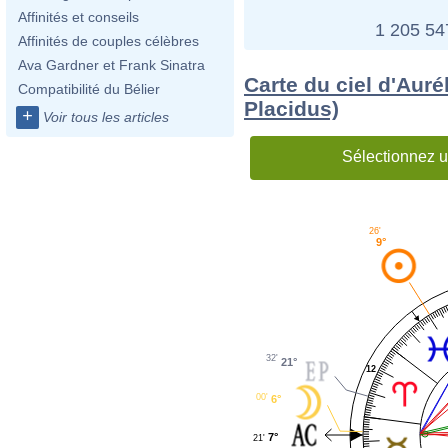
Affinités et conseils
1 205 5
Affinités de couples célèbres
Ava Gardner et Frank Sinatra
Carte du ciel d'Aur
Compatibilité du Bélier
Placidus)
+
Voir tous les articles
Sélectionnez u
26'
9°
32'
21°
12
00'
6°
7°
21'