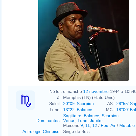
Né le :
dimanche
12 novembre
1944 à 10h4
à :
Memphis (TN) (États-Unis)
Soleil :
20°09' Scorpion
AS :
28°55' Sag
Lune :
13°22' Balance
MC :
18°00' Ba
Sagittaire
,
Balance
,
Scorpion
Dominantes
:
Vénus
,
Lune
,
Jupiter
Maisons
9
,
11
,
12
/
Feu
,
Air
/
Mutable
Astrologie Chinoise
:
Singe de Bois