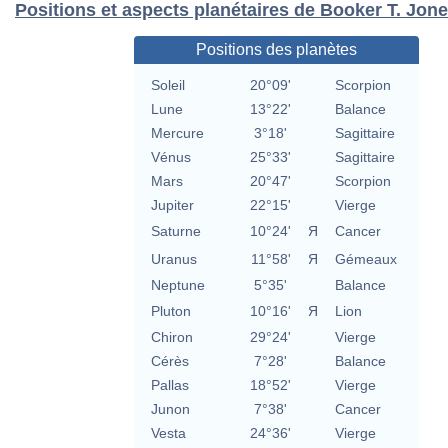
Positions et aspects planétaires de Booker T. Jon
Positions des planètes
Soleil
20°09'
Scorpion
Lune
13°22'
Balance
Mercure
3°18'
Sagittaire
Vénus
25°33'
Sagittaire
Mars
20°47'
Scorpion
Jupiter
22°15'
Vierge
Saturne
10°24'
Я
Cancer
Uranus
11°58'
Я
Gémeaux
Neptune
5°35'
Balance
Pluton
10°16'
Я
Lion
Chiron
29°24'
Vierge
Cérès
7°28'
Balance
Pallas
18°52'
Vierge
Junon
7°38'
Cancer
Vesta
24°36'
Vierge