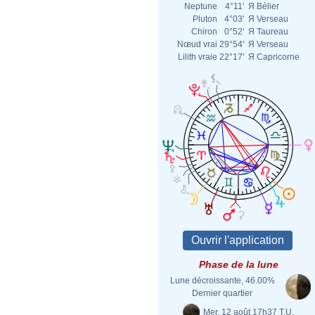
Neptune
4°11'
Я
Bélier
Pluton
4°03'
Я
Verseau
Chiron
0°52'
Я
Taureau
Nœud vrai
29°54'
Я
Verseau
Lilith vraie
22°17'
Я
Capricorne
Phase de la lune
Lune décroissante, 46.00%
Dernier quartier
Mer. 12 août 17h37 T.U.