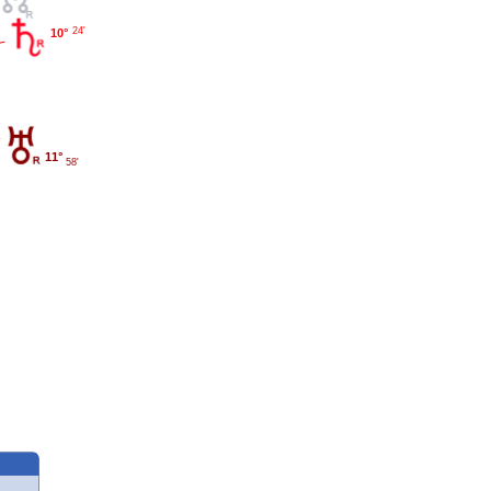
24'
10°
11°
58'