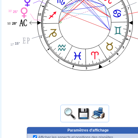
7
33'
25°
12
28°
55'
6
1
15°
17'
5
2
4
3
Paramètres d'affichage
Afficher les aspects et positions des planètes