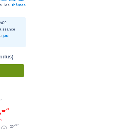
ous les
thèmes
3h09
aissance
u
jour
cidus)
8'
16'
10°
30'
20°