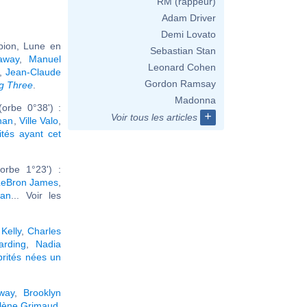
RM (rappeur)
Adam Driver
Demi Lovato
pion, Lune en
Sebastian Stan
away
,
Manuel
Leonard Cohen
,
Jean-Claude
Gordon Ramsay
g Three
.
Madonna
orbe 0°38') :
+
Voir tous les articles
han
,
Ville Valo
,
ités ayant cet
rbe 1°23') :
LeBron James
,
han
... Voir les
Kelly
,
Charles
arding
,
Nadia
brités nées un
way
,
Brooklyn
lène Grimaud
,