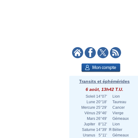
Transits et éphémérides
6 août, 13h42 T.U.
Soleil
14°07'
Lion
Lune
20°18'
Taureau
Mercure
25°29'
Cancer
Vénus
29°46'
Vierge
Mars
26°49'
Gémeaux
Jupiter
8°12'
Lion
Saturne
14°39'
Я
Bélier
Uranus
5°11'
Gémeaux