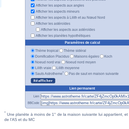
Afficher les aspects aux angles
Afficher les aspects mineurs
Afficher les aspects à Lilith et au Nœud Nord
Afficher les astéroïdes
Afficher les aspects aux astéroïdes
Afficher les planètes hypothétiques
Paramètres de calcul
Thème tropical
Thème sidéral
Domification Placidus
Maisons égales
Koch
Noeud nord vrai
Noeud nord moyen
Lilith vraie
Lilith moyenne
*
Sauts Astrotheme
Pas de saut en maison suivante
Lien permanent
Lien
BBCode
*
Une planète à moins de 1° de la maison suivante lui appartient, et 
de l'AS et du MC