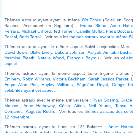
Thèmes astraux ayant ayant le même
Big Three
(Soleil en Scor
Balance, Ascendant en Sagittaire) :
Emma Stone
,
Anne Hath
Ferrara
,
Michael Clifford
,
Ted Turner
,
Camille Muffat
,
Frida Boccara
Pascal
,
Boris Terral
... Voir tous les
thèmes astraux ayant le même
Bi
Thèmes astraux ayant le même aspect Soleil conjonction Mars (
David Bowie
,
Blake Lively
,
Dakota Johnson
,
Aaliyah
,
Amitabh Bachc
Yasmine Bleeth
,
Natalie Wood
,
François Bayrou
... Voir les
célébr
aspect
.
Thèmes astraux ayant le même aspect Lune trigone Uranus (o
Eminem
,
Robin Williams
,
Victoria Beckham
,
Sarah Jessica Parker
,
Edgar Allan Poe
,
Hayley Williams
,
Ségolène Royal
,
Gengis K
célébrités ayant cet aspect
.
Thèmes astraux avec le même anniversaire :
Ryan Gosling
,
Grace 
Manson
,
Anne Hathaway
,
Cécilia Attias
,
Neil Young
,
Tonya H
Comaneci
,
Auguste Rodin
... Voir tous les
thèmes astraux des célé
12 novembre
.
Thèmes astraux ayant la Lune en 13° Balance :
Anne Hatha
Beckham
,
Pep Guardiola
,
Leonor de Borbón y Ortiz
,
Dany Boon
,
Hé