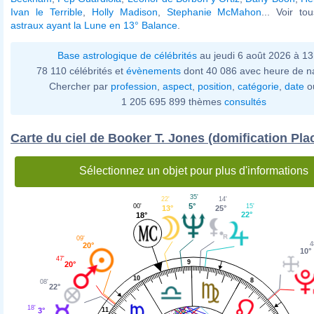
Ivan le Terrible
,
Holly Madison
,
Stephanie McMahon
... Voir t
astraux ayant la Lune en 13° Balance
.
Base astrologique de célébrités
au jeudi 6 août 2026 à 1
78 110 célébrités et
évènements
dont 40 086 avec heure de n
Chercher par
profession
,
aspect
,
position
,
catégorie
,
date
o
1 205 695 899 thèmes
consultés
Carte du ciel de Booker T. Jones (domification Pla
Sélectionnez un objet pour plus d'informations
35'
14'
22'
5°
15'
00'
25°
13°
22°
18°
09'
4
20°
10°
47'
9
20°
10
8
08'
22°
18'
11
3°