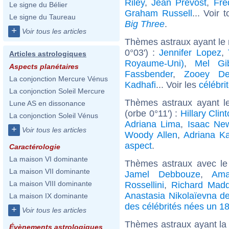
Riley
,
Jean Prévost
,
Fré
Le signe du Bélier
Graham Russell
... Voir 
Le signe du Taureau
Big Three
.
+
Voir tous les articles
Thèmes astraux ayant le
0°03') :
Jennifer Lopez
,
Articles astrologiques
Royaume-Uni)
,
Mel Gi
Aspects planétaires
Fassbender
,
Zooey De
La conjonction Mercure Vénus
Kadhafi
... Voir les
célébri
La conjonction Soleil Mercure
Thèmes astraux ayant l
Lune AS en dissonance
(orbe 0°11') :
Hillary Clin
La conjonction Soleil Vénus
Adriana Lima
,
Isaac Ne
+
Voir tous les articles
Woody Allen
,
Adriana K
aspect
.
Caractérologie
La maison VI dominante
Thèmes astraux avec le
La maison VII dominante
Jamel Debbouze
,
Ama
La maison VIII dominante
Rossellini
,
Richard Mad
Anastasia Nikolaïevna d
La maison IX dominante
des célébrités nées un 18
+
Voir tous les articles
Thèmes astraux ayant la
Évènements astrologiques