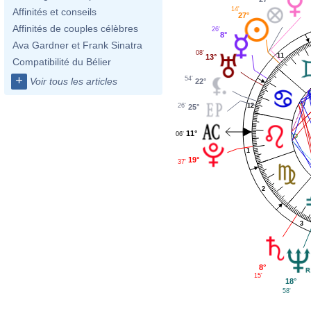
14'
Affinités et conseils
27°
Affinités de couples célèbres
26'
8°
Ava Gardner et Frank Sinatra
08'
11
13°
Compatibilité du Bélier
+
54'
Voir tous les articles
22°
12
26'
25°
11°
06'
1
19°
37'
2
3
8°
15'
18°
58'