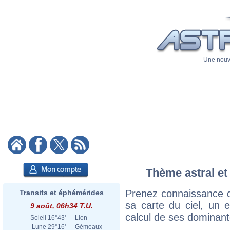
Une nouve
Thème astral et
Prenez connaissance d
Transits et éphémérides
sa carte du ciel, un ex
9 août, 06h34 T.U.
calcul de ses dominant
Soleil
16°43'
Lion
Lune
29°16'
Gémeaux