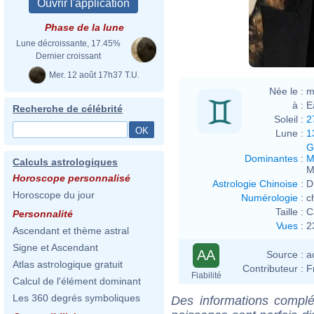
Phase de la lune
Lune décroissante, 17.45%
Dernier croissant
Mer. 12 août 17h37 T.U.
Née le :
m
à :
E
Recherche de célébrité
Soleil :
2
Lune :
1
G
Dominantes
:
M
Calculs astrologiques
M
Horoscope personnalisé
Astrologie Chinoise
:
D
Horoscope du jour
Numérologie
:
c
Taille :
C
Personnalité
Vues
:
2
Ascendant et thème astral
Signe et Ascendant
AA
Source :
a
Atlas astrologique gratuit
Contributeur :
F
Fiabilité
Calcul de l'élément dominant
Les 360 degrés symboliques
Des informations complé