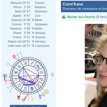
Mercure
29°21'
Cancer
Carol Kane
Vénus
2°29'
Balance
Données de naissance et dom
Mars
28°37'
Gémeaux
Jupiter
8°47'
Lion
Ajouter aux favoris
(9 fans
Saturne
14°36'
Я
Bélier
Uranus
5°15'
Gémeaux
Neptune
4°08'
Я
Bélier
Pluton
3°59'
Я
Verseau
Chiron
0°51'
Я
Taureau
Nœud vrai
29°51'
Я
Verseau
Lilith vraie
18°47'
Я
Capricorne