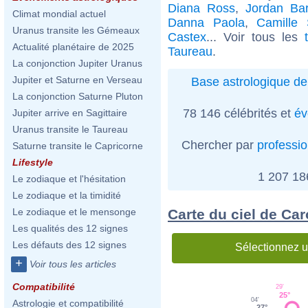
Diana Ross
,
Jordan Bar
Climat mondial actuel
Danna Paola
,
Camille 
Uranus transite les Gémeaux
Castex
... Voir tous les
Actualité planétaire de 2025
Taureau
.
La conjonction Jupiter Uranus
Jupiter et Saturne en Verseau
Base astrologique de
La conjonction Saturne Pluton
78 146 célébrités et
év
Jupiter arrive en Sagittaire
Uranus transite le Taureau
Chercher par
professi
Saturne transite le Capricorne
Lifestyle
1 207 1
Le zodiaque et l'hésitation
Le zodiaque et la timidité
Carte du ciel de Car
Le zodiaque et le mensonge
Les qualités des 12 signes
Les défauts des 12 signes
Sélectionnez u
+
Voir tous les articles
Compatibilité
29'
25°
04'
Astrologie et compatibilité
27°