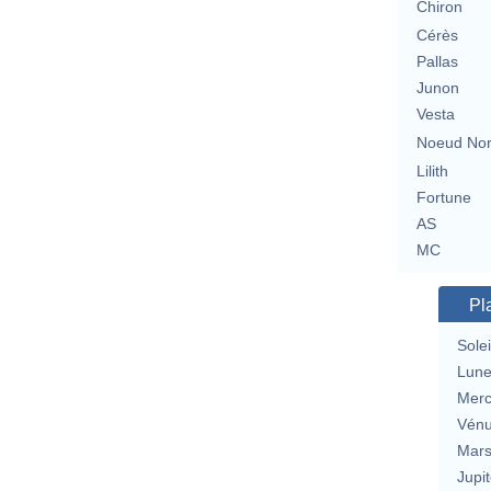
Chiron
Cérès
Pallas
Junon
Vesta
Noeud No
Lilith
Fortune
AS
MC
Pl
Solei
Lun
Merc
Vén
Mar
Jupit