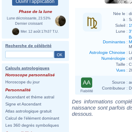
Phase de la lune
Née le :
d
Lune décroissante, 23.53%
à :
S
Dernier croissant
Soleil :
1
Lune :
3
Mer. 12 août 17h37 T.U.
B
Dominantes
:
M
Recherche de célébrité
M
Astrologie Chinoise
:
L
Numérologie
:
c
Taille :
C
Calculs astrologiques
Vues
:
2
Horoscope personnalisé
AA
Horoscope du jour
Source :
a
Contributeur :
D
Personnalité
Fiabilité
Ascendant et thème astral
Des informations complé
Signe et Ascendant
naissance sont parfois di
Atlas astrologique gratuit
dessous.
Calcul de l'élément dominant
Les 360 degrés symboliques