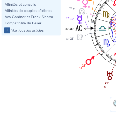
26°
Affinités et conseils
11
53'
6°
Affinités de couples célèbres
Ava Gardner et Frank Sinatra
22'
15°
12
Compatibilité du Bélier
15°
+
30'
Voir tous les articles
1
23°
01'
2
23°
43'
21°
42'