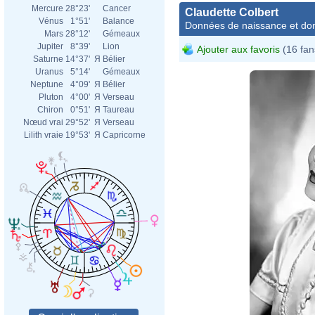
Mercure
28°23'
Cancer
Claudette Colbert
Vénus
1°51'
Balance
Données de naissance et dom
Mars
28°12'
Gémeaux
Jupiter
8°39'
Lion
Ajouter aux favoris
(16 fan
Saturne
14°37'
Я
Bélier
Uranus
5°14'
Gémeaux
Neptune
4°09'
Я
Bélier
Pluton
4°00'
Я
Verseau
Chiron
0°51'
Я
Taureau
Nœud vrai
29°52'
Я
Verseau
Lilith vraie
19°53'
Я
Capricorne