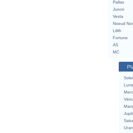
Pallas
Junon
Vesta
Noeud No
Lilith
Fortune
AS
MC
Pl
Solei
Lun
Merc
Vén
Mar
Jupit
Satu
Uran