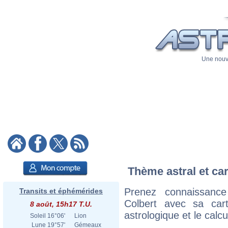
Une nouve
Thème astral et car
Prenez connaissanc
Transits et éphémérides
Colbert avec sa cart
8 août, 15h17 T.U.
astrologique et le calc
Soleil
16°06'
Lion
Lune
19°57'
Gémeaux