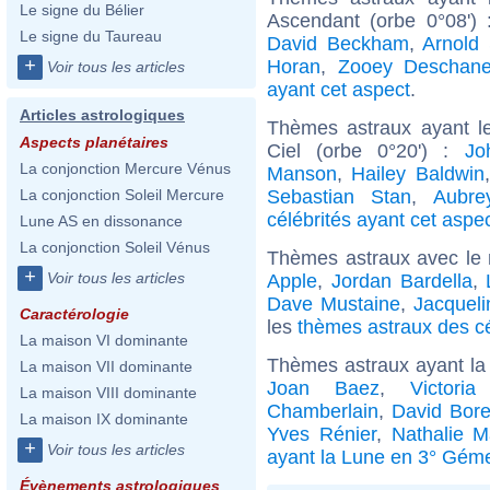
Le signe du Bélier
Ascendant (orbe 0°08')
Le signe du Taureau
David Beckham
,
Arnold
+
Horan
,
Zooey Deschane
Voir tous les articles
ayant cet aspect
.
Articles astrologiques
Thèmes astraux ayant le
Aspects planétaires
Ciel (orbe 0°20') :
Jo
La conjonction Mercure Vénus
Manson
,
Hailey Baldwin
Sebastian Stan
,
Aubre
La conjonction Soleil Mercure
célébrités ayant cet aspe
Lune AS en dissonance
La conjonction Soleil Vénus
Thèmes astraux avec le
+
Voir tous les articles
Apple
,
Jordan Bardella
,
Dave Mustaine
,
Jacqueli
Caractérologie
les
thèmes astraux des c
La maison VI dominante
Thèmes astraux ayant l
La maison VII dominante
Joan Baez
,
Victori
La maison VIII dominante
Chamberlain
,
David Bor
La maison IX dominante
Yves Rénier
,
Nathalie M
+
Voir tous les articles
ayant la Lune en 3° Gém
Évènements astrologiques