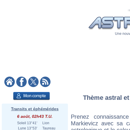
Une nouve
Thème astral et
Transits et éphémérides
Prenez connaissanc
6 août, 02h43 T.U.
Markievicz avec sa ca
Soleil
13°41'
Lion
Lune
13°53'
Taureau
astrologique et le calc