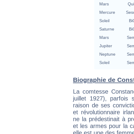
Mars
Qu
Mercure
Ses
Soleil
Bi
Saturne
Bi
Mars
Sem
Jupiter
Sem
Neptune
Sem
Soleil
Sem
Biographie de Const
La comtesse Constanc
juillet 1927), parfo
raison de ses convictio
et révolutionnaire irla
ne la prédestinait à p
et les armes pour la 
elle est une des femme