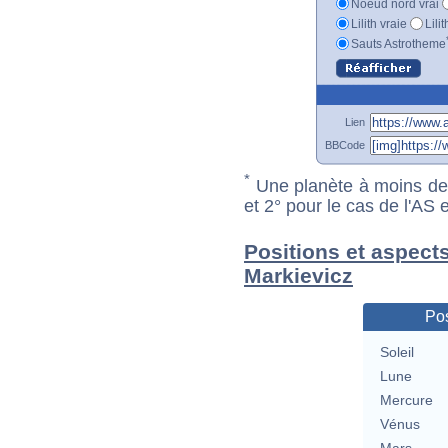
Noeud nord vrai
Lilith vraie
Lili
Sauts Astrotheme
Lien
BBCode
*
Une planète à moins de 1
et 2° pour le cas de l'AS
Positions et aspect
Markievicz
Pos
Soleil
Lune
Mercure
Vénus