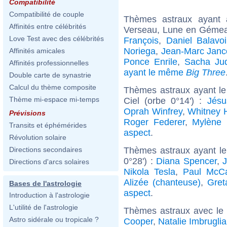
Compatibilité
Compatibilité de couple
Thèmes astraux ayant
Affinités entre célébrités
Verseau, Lune en Gémea
Love Test avec des célébrités
François
,
Daniel Balavo
Noriega
,
Jean-Marc Janco
Affinités amicales
Ponce Enrile
,
Sacha Ju
Affinités professionnelles
ayant le même
Big Three
Double carte de synastrie
Calcul du thème composite
Thèmes astraux ayant le
Thème mi-espace mi-temps
Ciel (orbe 0°14') :
Jésu
Oprah Winfrey
,
Whitney 
Prévisions
Roger Federer
,
Mylène 
Transits et éphémérides
aspect
.
Révolution solaire
Thèmes astraux ayant l
Directions secondaires
0°28') :
Diana Spencer
,
J
Directions d'arcs solaires
Nikola Tesla
,
Paul McCa
Alizée (chanteuse)
,
Gret
Bases de l'astrologie
aspect
.
Introduction à l'astrologie
L'utilité de l'astrologie
Thèmes astraux avec le
Astro sidérale ou tropicale ?
Cooper
,
Natalie Imbruglia