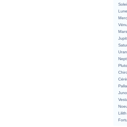
Solei
Lun
Merc
Vén
Mar
Jupit
Satu
Uran
Nept
Plut
Chir
Cérè
Pall
Jun
Vest
Noeu
Lilith
Fort