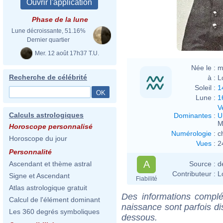
Phase de la lune
Lune décroissante, 51.16%
Dernier quartier
Mer. 12 août 17h37 T.U.
Née le :
m
Recherche de célébrité
à :
L
Soleil :
1
Lune :
1
V
Calculs astrologiques
Dominantes
:
U
M
Horoscope personnalisé
Numérologie
:
c
Horoscope du jour
Vues
:
2
Personnalité
A
Source :
d
Ascendant et thème astral
Contributeur :
L
Signe et Ascendant
Fiabilité
Atlas astrologique gratuit
Des informations complé
Calcul de l'élément dominant
naissance sont parfois di
Les 360 degrés symboliques
dessous.