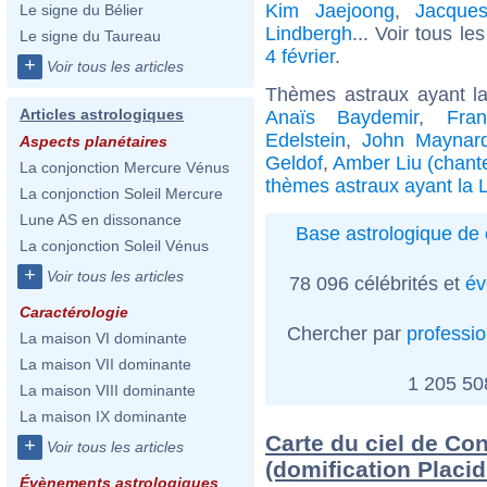
Kim Jaejoong
,
Jacques
Le signe du Bélier
Lindbergh
... Voir tous le
Le signe du Taureau
4 février
.
+
Voir tous les articles
Thèmes astraux ayant 
Articles astrologiques
Anaïs Baydemir
,
Fra
Edelstein
,
John Maynar
Aspects planétaires
Geldof
,
Amber Liu (chant
La conjonction Mercure Vénus
thèmes astraux ayant la
La conjonction Soleil Mercure
Lune AS en dissonance
Base astrologique de 
La conjonction Soleil Vénus
+
Voir tous les articles
78 096 célébrités et
év
Caractérologie
Chercher par
professi
La maison VI dominante
La maison VII dominante
1 205 5
La maison VIII dominante
La maison IX dominante
Carte du ciel de Co
+
Voir tous les articles
(domification Placi
Évènements astrologiques