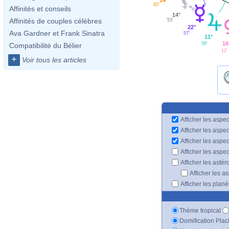
45'
Affinités et conseils
14°
Affinités de couples célèbres
53'
22°
Ava Gardner et Frank Sinatra
57'
11°
16
58'
Compatibilité du Bélier
12'
+
Voir tous les articles
Afficher les aspec
Afficher les aspe
Afficher les aspe
Afficher les aspe
Afficher les astér
Afficher les a
Afficher les plan
Thème tropical
Domification Plac