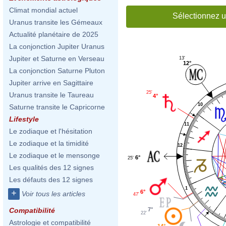
Climat mondial actuel
Sélectionnez u
Uranus transite les Gémeaux
Actualité planétaire de 2025
La conjonction Jupiter Uranus
Jupiter et Saturne en Verseau
13'
12°
La conjonction Saturne Pluton
Jupiter arrive en Sagittaire
25'
Uranus transite le Taureau
4°
10
Saturne transite le Capricorne
Lifestyle
11
Le zodiaque et l'hésitation
Le zodiaque et la timidité
12
Le zodiaque et le mensonge
6°
25'
Les qualités des 12 signes
Les défauts des 12 signes
1
+
6°
Voir tous les articles
47'
7°
Compatibilité
22'
Astrologie et compatibilité
14°