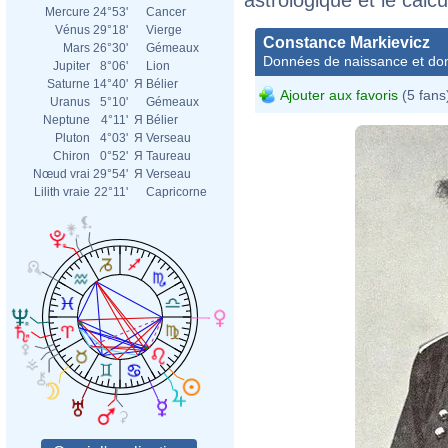
Mercure
24°53'
Cancer
Vénus
29°18'
Vierge
Constance Markievicz
Mars
26°30'
Gémeaux
Données de naissance et dom
Jupiter
8°06'
Lion
Saturne
14°40'
Я
Bélier
Ajouter aux favoris
(5 fans
Uranus
5°10'
Gémeaux
Neptune
4°11'
Я
Bélier
Pluton
4°03'
Я
Verseau
Chiron
0°52'
Я
Taureau
Nœud vrai
29°54'
Я
Verseau
Lilith vraie
22°11'
Capricorne