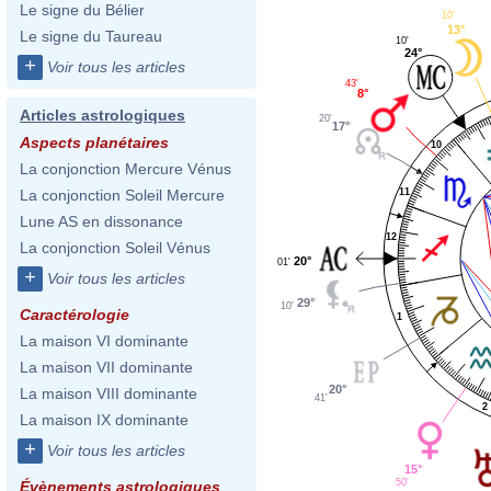
Le signe du Bélier
10'
13°
Le signe du Taureau
10'
24°
+
Voir tous les articles
43'
8°
Articles astrologiques
20'
17°
Aspects planétaires
10
La conjonction Mercure Vénus
11
La conjonction Soleil Mercure
Lune AS en dissonance
12
La conjonction Soleil Vénus
20°
01'
+
Voir tous les articles
29°
10'
Caractérologie
1
La maison VI dominante
La maison VII dominante
20°
La maison VIII dominante
41'
2
La maison IX dominante
+
Voir tous les articles
15°
50'
Évènements astrologiques