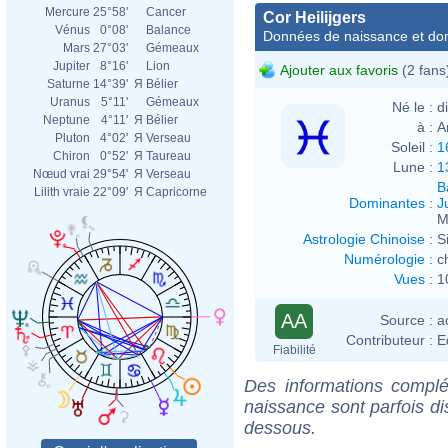
Mercure
25°58'
Cancer
Cor Heilijgers
Vénus
0°08'
Balance
Données de naissance et dom
Mars
27°03'
Gémeaux
Jupiter
8°16'
Lion
Ajouter aux favoris
(2 fans
Saturne
14°39'
Я
Bélier
Uranus
5°11'
Gémeaux
Né le :
d
Neptune
4°11'
Я
Bélier
à :
A
Pluton
4°02'
Я
Verseau
Soleil :
1
Chiron
0°52'
Я
Taureau
Lune :
1
Nœud vrai
29°54'
Я
Verseau
B
Lilith vraie
22°09'
Я
Capricorne
Dominantes
:
J
M
Astrologie Chinoise
:
S
Numérologie
:
c
Vues
:
1
AA
Source :
a
Contributeur :
E
Fiabilité
Des informations complé
naissance sont parfois di
dessous.