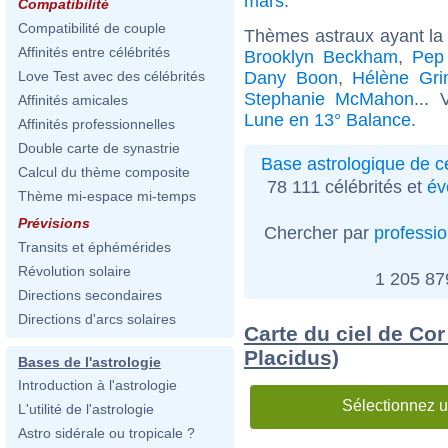
mars
.
Compatibilité
Compatibilité de couple
Thèmes astraux ayant la
Affinités entre célébrités
Brooklyn Beckham
,
Pep
Dany Boon
,
Hélène Gr
Love Test avec des célébrités
Stephanie McMahon
...
Affinités amicales
Lune en 13° Balance
.
Affinités professionnelles
Double carte de synastrie
Base astrologique de cé
Calcul du thème composite
78 111 célébrités et
év
Thème mi-espace mi-temps
Prévisions
Chercher par
professi
Transits et éphémérides
Révolution solaire
1 205 8
Directions secondaires
Directions d'arcs solaires
Carte du ciel de Cor
Placidus)
Bases de l'astrologie
Introduction à l'astrologie
Sélectionnez u
L'utilité de l'astrologie
Astro sidérale ou tropicale ?