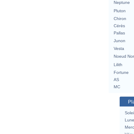
Neptune
Pluton
Chiron
Cérès
Pallas
Junon
Vesta
Noeud No
Lilith
Fortune
AS
MC
Pl
Solei
Lun
Merc