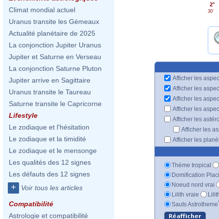
2°
Climat mondial actuel
30'
Uranus transite les Gémeaux
Actualité planétaire de 2025
La conjonction Jupiter Uranus
Jupiter et Saturne en Verseau
La conjonction Saturne Pluton
Afficher les aspec
Jupiter arrive en Sagittaire
Afficher les aspe
Uranus transite le Taureau
Afficher les aspe
Saturne transite le Capricorne
Afficher les aspe
Lifestyle
Afficher les astér
Le zodiaque et l'hésitation
Afficher les a
Le zodiaque et la timidité
Afficher les plan
Le zodiaque et le mensonge
Les qualités des 12 signes
Thème tropical
Les défauts des 12 signes
Domification Plac
Noeud nord vrai
+
Voir tous les articles
Lilith vraie
Lili
Compatibilité
Sauts Astrotheme
Astrologie et compatibilité