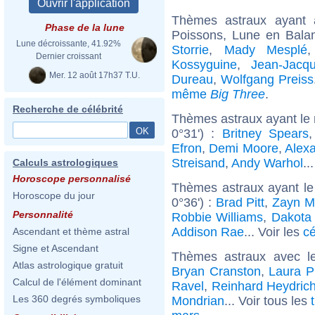
Thèmes astraux ayant
Phase de la lune
Poissons, Lune en Balan
Lune décroissante, 41.92%
Storrie
,
Mady Mesplé
Dernier croissant
Kossyguine
,
Jean-Jac
Mer. 12 août 17h37 T.U.
Dureau
,
Wolfgang Preiss
même
Big Three
.
Recherche de célébrité
Thèmes astraux ayant le
0°31') :
Britney Spears
Efron
,
Demi Moore
,
Alex
Streisand
,
Andy Warhol
..
Calculs astrologiques
Horoscope personnalisé
Thèmes astraux ayant le
Horoscope du jour
0°36') :
Brad Pitt
,
Zayn M
Personnalité
Robbie Williams
,
Dakota
Addison Rae
... Voir les
cé
Ascendant et thème astral
Signe et Ascendant
Thèmes astraux avec l
Atlas astrologique gratuit
Bryan Cranston
,
Laura P
Calcul de l'élément dominant
Ravel
,
Reinhard Heydric
Les 360 degrés symboliques
Mondrian
... Voir tous les