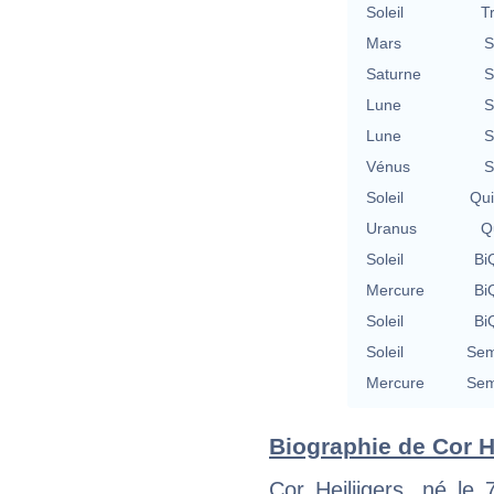
Soleil
T
Mars
S
Saturne
S
Lune
S
Lune
S
Vénus
S
Soleil
Qu
Uranus
Qu
Soleil
BiQ
Mercure
BiQ
Soleil
BiQ
Soleil
Sem
Mercure
Sem
Biographie de Cor He
Cor Heilijgers, né le