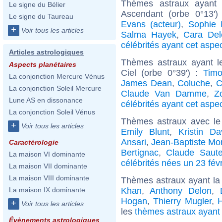
Thèmes astraux ayant 
Le signe du Bélier
Ascendant (orbe 0°13')
Le signe du Taureau
Evans (acteur)
,
Sophie 
+
Voir tous les articles
Salma Hayek
,
Cara Del
célébrités ayant cet aspe
Articles astrologiques
Thèmes astraux ayant l
Aspects planétaires
Ciel (orbe 0°39') :
Timo
La conjonction Mercure Vénus
James Dean
,
Coluche
,
C
La conjonction Soleil Mercure
Claude Van Damme
,
Z
Lune AS en dissonance
célébrités ayant cet aspe
La conjonction Soleil Vénus
Thèmes astraux avec le
+
Voir tous les articles
Emily Blunt
,
Kristin Da
Ansari
,
Jean-Baptiste Mor
Caractérologie
Bertignac
,
Claude Saute
La maison VI dominante
célébrités nées un 23 févr
La maison VII dominante
La maison VIII dominante
Thèmes astraux ayant la
Khan
,
Anthony Delon
,
La maison IX dominante
Hogan
,
Thierry Mugler
,
H
+
Voir tous les articles
les
thèmes astraux ayant 
Évènements astrologiques