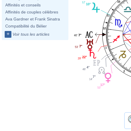
10
12'
10°
Affinités et conseils
Affinités de couples célèbres
11
Ava Gardner et Frank Sinatra
Compatibilité du Bélier
12
+
Voir tous les articles
7°
40'
7°
53'
1
22°
29'
4°
46'
2
7°
14'
17°
53'