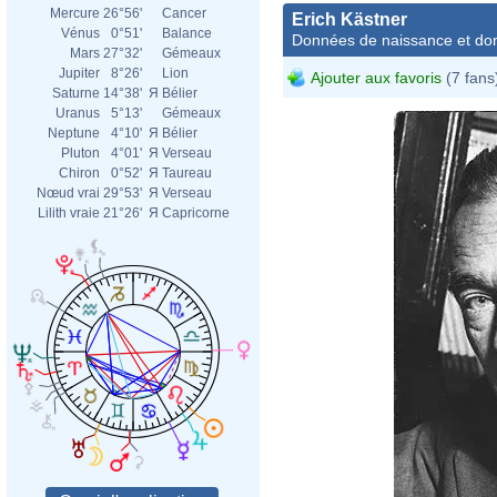
Mercure
26°56'
Cancer
Erich Kästner
Vénus
0°51'
Balance
Données de naissance et dom
Mars
27°32'
Gémeaux
Jupiter
8°26'
Lion
Ajouter aux favoris
(7 fans
Saturne
14°38'
Я
Bélier
Uranus
5°13'
Gémeaux
Neptune
4°10'
Я
Bélier
Pluton
4°01'
Я
Verseau
Chiron
0°52'
Я
Taureau
Nœud vrai
29°53'
Я
Verseau
Lilith vraie
21°26'
Я
Capricorne