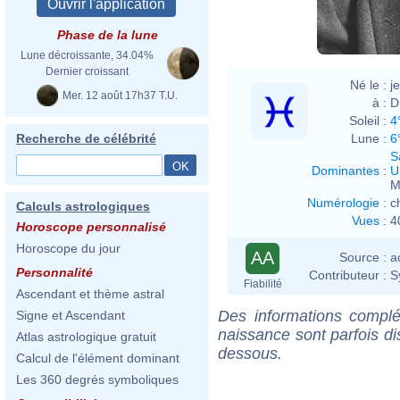
Phase de la lune
Lune décroissante, 34.04%
Dernier croissant
Né le :
j
Mer. 12 août 17h37 T.U.
à :
D
Soleil :
4
Lune :
6
Recherche de célébrité
S
Dominantes
:
U
M
Numérologie
:
c
Calculs astrologiques
Vues
:
4
Horoscope personnalisé
Horoscope du jour
AA
Source :
a
Personnalité
Contributeur :
S
Fiabilité
Ascendant et thème astral
Des informations complé
Signe et Ascendant
naissance sont parfois di
Atlas astrologique gratuit
dessous.
Calcul de l'élément dominant
Les 360 degrés symboliques