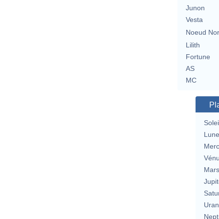
Junon
Vesta
Noeud No
Lilith
Fortune
AS
MC
Pl
Solei
Lun
Merc
Vén
Mar
Jupit
Satu
Uran
Nept