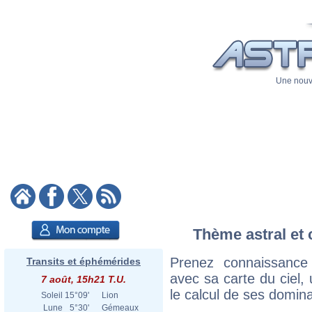
Une nouve
Thème astral et 
Prenez connaissance
Transits et éphémérides
avec sa carte du ciel, 
7 août, 15h21 T.U.
le calcul de ses domina
Soleil
15°09'
Lion
Lune
5°30'
Gémeaux