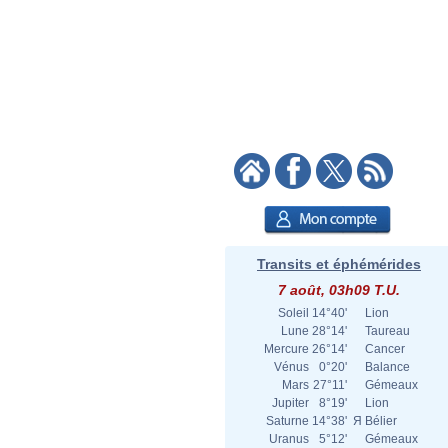
Transits et éphémérides
7 août, 03h09 T.U.
Soleil
14°40'
Lion
Lune
28°14'
Taureau
Mercure
26°14'
Cancer
Vénus
0°20'
Balance
Mars
27°11'
Gémeaux
Jupiter
8°19'
Lion
Saturne
14°38'
Я
Bélier
Uranus
5°12'
Gémeaux