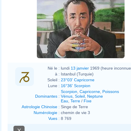
Né le :
lundi
13 janvier
1969 (heure inconnue
à :
Istanbul (Turquie)
Soleil :
23°03' Capricorne
Lune :
16°36' Scorpion
Scorpion
,
Capricorne
,
Poissons
Dominantes
:
Vénus
,
Soleil
,
Neptune
Eau
,
Terre
/
Fixe
Astrologie Chinoise
:
Singe de Terre
Numérologie
:
chemin de vie 3
Vues
:
8 769
X