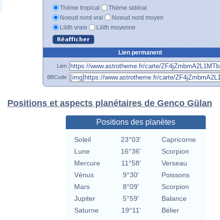
Thème tropical
Thème sidéral
Noeud nord vrai
Noeud nord moyen
Lilith vraie
Lilith moyenne
Lien permanent
Lien
BBCode
Positions et aspects planétaires de Genco Gülan
Positions des planètes
Soleil
23°03'
Capricorne
Lune
16°36'
Scorpion
Mercure
11°58'
Verseau
Vénus
9°30'
Poissons
Mars
8°09'
Scorpion
Jupiter
5°59'
Balance
Saturne
19°11'
Bélier