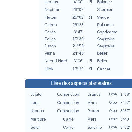
Uranus
4°00'
Я
Balance
Neptune
28°07'
Scorpion
Pluton
25°02'
Я
Vierge
Chiron
29°23'
Poissons
Cérès
3°47'
Capricorne
Pallas
15°30'
Sagittaire
Junon
21°53'
Sagittaire
Vesta
24°43'
Bélier
Noeud Nord
3°06'
Я
Bélier
Lilith
17°29'
Я
Cancer
Liste des aspects planétaires
Jupiter
Conjonction
Uranus
1°58'
Orbe
Lune
Conjonction
Mars
8°27'
Orbe
Uranus
Conjonction
Pluton
8°57'
Orbe
Mercure
Carré
Mars
3°49'
Orbe
Soleil
Carré
Saturne
3°52'
Orbe