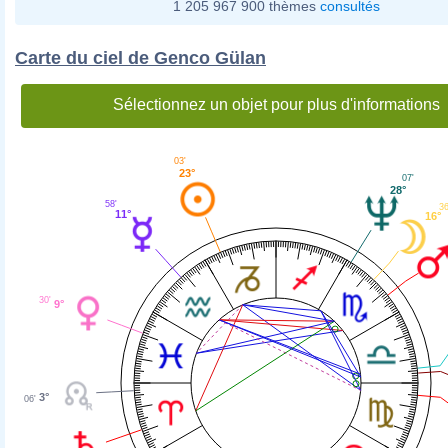
1 205 967 900 thèmes
consultés
Carte du ciel de Genco Gülan
Sélectionnez un objet pour plus d'informations
03'
23°
07'
28°
58'
36
11°
16°
30'
9°
3°
06'