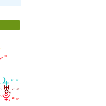
'
09'
8°
59'
5°
4°
00'
25°
02'