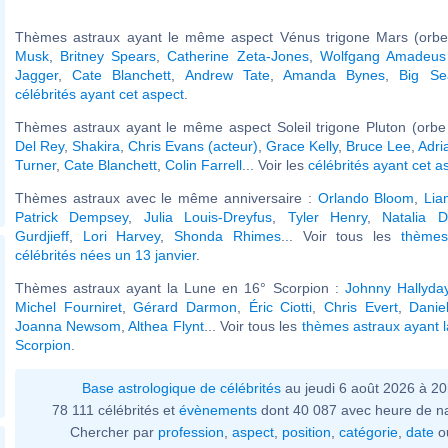
Thèmes astraux ayant le même aspect Vénus trigone Mars (orbe
Musk
,
Britney Spears
,
Catherine Zeta-Jones
,
Wolfgang Amadeus
Jagger
,
Cate Blanchett
,
Andrew Tate
,
Amanda Bynes
,
Big Se
célébrités ayant cet aspect
.
Thèmes astraux ayant le même aspect Soleil trigone Pluton (orbe
Del Rey
,
Shakira
,
Chris Evans (acteur)
,
Grace Kelly
,
Bruce Lee
,
Adri
Turner
,
Cate Blanchett
,
Colin Farrell
... Voir les
célébrités ayant cet a
Thèmes astraux avec le même anniversaire :
Orlando Bloom
,
Lia
Patrick Dempsey
,
Julia Louis-Dreyfus
,
Tyler Henry
,
Natalia D
Gurdjieff
,
Lori Harvey
,
Shonda Rhimes
... Voir tous les
thèmes
célébrités nées un 13 janvier
.
Thèmes astraux ayant la Lune en 16° Scorpion :
Johnny Hallyda
Michel Fourniret
,
Gérard Darmon
,
Éric Ciotti
,
Chris Evert
,
Danie
Joanna Newsom
,
Althea Flynt
... Voir tous les
thèmes astraux ayant 
Scorpion
.
Base astrologique de célébrités
au jeudi 6 août 2026 à 2
78 111 célébrités et
évènements
dont 40 087 avec heure de n
Chercher par
profession
,
aspect
,
position
,
catégorie
,
date
o