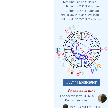
Neptune
4°10'
Я
Bélier
Pluton
4°02'
Я
Verseau
Chiron
0°52'
Я
Taureau
Nœud vrai
29°54'
Я
Verseau
Lilith vraie
22°00'
Я
Capricorne
Phase de la lune
Lune décroissante, 39.69%
Dernier croissant
Mer. 12 août 17h37 T.U.