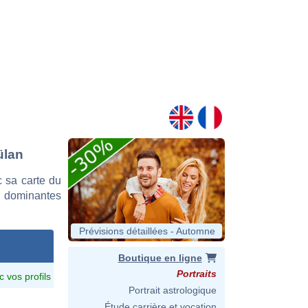
ülan
 sa carte du
es dominantes
Prévisions détaillées - Automne
Boutique en ligne
Portraits
c vos profils
Portrait astrologique
Étude carrière et vocation