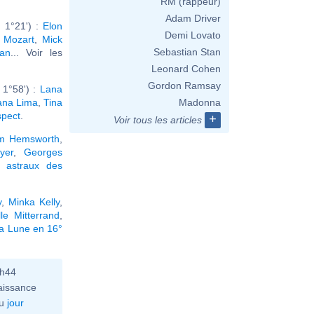
RM (rappeur)
Adam Driver
 1°21') :
Elon
Demi Lovato
 Mozart
,
Mick
Sebastian Stan
an
... Voir les
Leonard Cohen
Gordon Ramsay
 1°58') :
Lana
ana Lima
,
Tina
Madonna
spect
.
+
Voir tous les articles
m Hemsworth
,
yer
,
Georges
 astraux des
y
,
Minka Kelly
,
lle Mitterrand
,
la Lune en 16°
0h44
aissance
u
jour