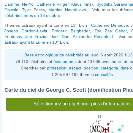
Damme
,
Ne-Yo
,
Catherine Ringer
,
Klaus Kinski
,
Jyothika Saravana
Oswald
,
Tyler Posey
,
Martina Navrátilová
... Voir tous les
thème
célébrités nées un 18 octobre
.
Thèmes astraux ayant la Lune en 13° Lion :
Catherine Deneuve
,
J
Joseph Gordon-Levitt
,
Frédéric Beigbeder
,
Zsa Zsa Gabor
,
Fontenay
,
Joe Frazier
,
Josh Dun
,
Alexandra Rosenfeld
... Voir t
astraux ayant la Lune en 13° Lion
.
Base astrologique de célébrités
au jeudi 6 août 2026 à 1
78 110 célébrités et
évènements
dont 40 086 avec heure de n
Chercher par
profession
,
aspect
,
position
,
catégorie
,
date
o
1 205 697 192 thèmes
consultés
Carte du ciel de George C. Scott (domification Pla
Sélectionnez un objet pour plus d'informations
35'
12°
31'
0°
15'
25°