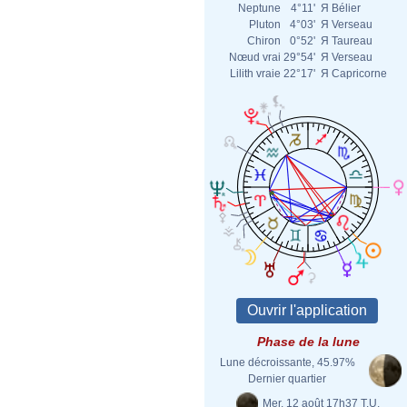
Neptune
4°11'
Я
Bélier
Pluton
4°03'
Я
Verseau
Chiron
0°52'
Я
Taureau
Nœud vrai
29°54'
Я
Verseau
Lilith vraie
22°17'
Я
Capricorne
Phase de la lune
Lune décroissante, 45.97%
Dernier quartier
Mer. 12 août 17h37 T.U.