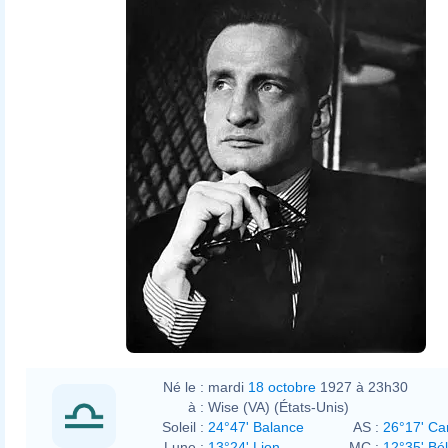
Né le :
mardi
18 octobre
1927 à 23h30
à :
Wise (VA) (États-Unis)
Soleil :
24°47' Balance
AS :
26°17' Ca
Lune :
13°24' Lion
MC :
12°35' Bél