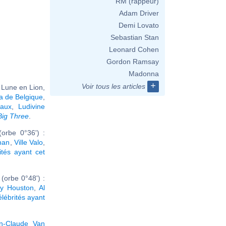
RM (rappeur)
Adam Driver
Demi Lovato
Sebastian Stan
Leonard Cohen
Gordon Ramsay
Madonna
+
Voir tous les articles
 Lune en Lion,
a de Belgique
,
haux
,
Ludivine
Big Three
.
orbe 0°36') :
han
,
Ville Valo
,
ités ayant cet
(orbe 0°48') :
ey Houston
,
Al
élébrités ayant
n-Claude Van