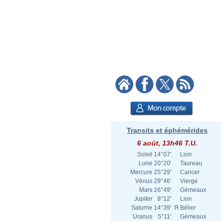
Transits et éphémérides
6 août, 13h46 T.U.
Soleil
14°07'
Lion
Lune
20°20'
Taureau
Mercure
25°29'
Cancer
Vénus
29°46'
Vierge
Mars
26°49'
Gémeaux
Jupiter
8°12'
Lion
Saturne
14°39'
Я
Bélier
Uranus
5°11'
Gémeaux