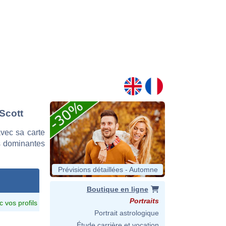
 Scott
vec sa carte
es dominantes
Prévisions détaillées - Automne
Boutique en ligne
Portraits
c vos profils
Portrait astrologique
Étude carrière et vocation