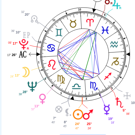
10
32'
20°
9
11
8
39'
10°
12
09'
17°
7
26°
17'
1
6
13°
24'
2
5
28°
3
39'
4
10
13°
57'
5°
06'
7°
19°
8°
40'
18'
24°
25°
45'
47'
24'