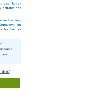
n
,
Lee Harvey
s astraux des
avier Bardem
,
Geneviève de
ous les
thèmes
3h09
aissance
u
jour
cidus)