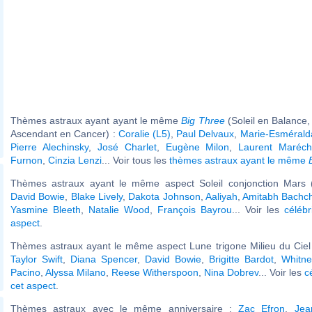
Thèmes astraux ayant ayant le même
Big Three
(Soleil en Balance,
Ascendant en Cancer) :
Coralie (L5)
,
Paul Delvaux
,
Marie-Esmérald
Pierre Alechinsky
,
José Charlet
,
Eugène Milon
,
Laurent Maréc
Furnon
,
Cinzia Lenzi
... Voir tous les
thèmes astraux ayant le même
Thèmes astraux ayant le même aspect Soleil conjonction Mars (
David Bowie
,
Blake Lively
,
Dakota Johnson
,
Aaliyah
,
Amitabh Bachc
Yasmine Bleeth
,
Natalie Wood
,
François Bayrou
... Voir les
célébr
aspect
.
Thèmes astraux ayant le même aspect Lune trigone Milieu du Ciel 
Taylor Swift
,
Diana Spencer
,
David Bowie
,
Brigitte Bardot
,
Whitn
Pacino
,
Alyssa Milano
,
Reese Witherspoon
,
Nina Dobrev
... Voir les
c
cet aspect
.
Thèmes astraux avec le même anniversaire :
Zac Efron
,
Jea