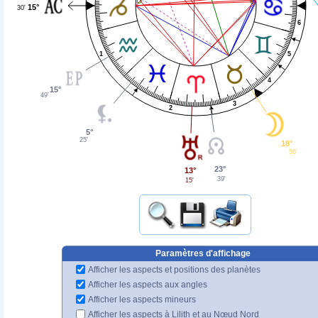
15°
30'
6
5
1
4
15°
49'
3
2
5°
25'
18°
56'
23°
13°
39'
15'
Paramètres d'affichage
Afficher les aspects et positions des planètes
Afficher les aspects aux angles
Afficher les aspects mineurs
Afficher les aspects à Lilith et au Nœud Nord