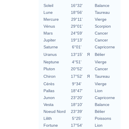
Soleil
16°32'
Balance
Lune
18°56'
Taureau
Mercure
29°11'
Vierge
Vénus
29°01'
Scorpion
Mars
24°59'
Cancer
Jupiter
19°13'
Cancer
Saturne
6°01'
Capricorne
Uranus
13°15'
Я
Bélier
Neptune
4°51'
Vierge
Pluton
20°52'
Cancer
Chiron
17°52'
Я
Taureau
Cérès
9°34'
Vierge
Pallas
18°47'
Lion
Junon
23°20'
Capricorne
Vesta
18°10'
Balance
Noeud Nord
23°39'
Bélier
Lilith
5°25'
Poissons
Fortune
17°54'
Lion