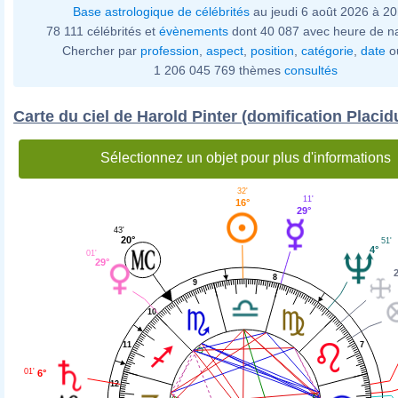
Base astrologique de célébrités
au jeudi 6 août 2026 à 2
78 111 célébrités et
évènements
dont 40 087 avec heure de n
Chercher par
profession
,
aspect
,
position
,
catégorie
,
date
o
1 206 045 769 thèmes
consultés
Carte du ciel de Harold Pinter (domification Placid
Sélectionnez un objet pour plus d'informations
32'
11'
16°
29°
43'
20°
51'
4°
01'
29°
8
9
10
7
11
01'
6°
12