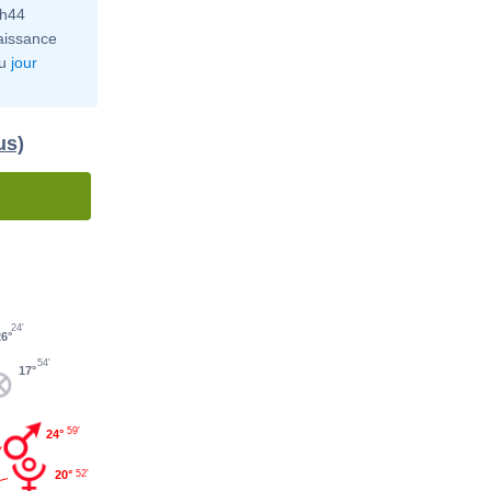
0h44
aissance
u
jour
us)
24'
26°
54'
17°
59'
24°
20°
52'