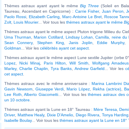
Thèmes astraux ayant ayant le même
Big Three
(Soleil en Bal
Taureau, Ascendant en Capricorne) :
Carrie Fisher
,
Juan Peron
,
J
Paolo Rossi
,
Elizabeth Carling
,
Marc-Antoine Le Bret
,
Roscoe Tann
Zolt
,
Louis Mourier
... Voir tous les
thèmes astraux ayant le même
Bi
Thèmes astraux ayant le même aspect Pluton trigone Milieu du Ciel 
Uma Thurman
,
Marion Cotillard
,
Lindsay Lohan
,
Camilla, reine d
Sean Connery
,
Stephen King
,
Janis Joplin
,
Eddie Murphy
,
Goldman
... Voir les
célébrités ayant cet aspect
.
Thèmes astraux ayant le même aspect Lune sextile Jupiter (orbe 0°
Lopez
,
Nicki Minaj
,
Paris Hilton
,
Will Smith
,
Wolfgang Amadeus
Marley
,
Charlie Chaplin
,
Tyra Banks
,
Andrew Garfield
... Voir les
cé
cet aspect
.
Thèmes astraux avec le même anniversaire :
Marina Lambrini Di
Gavin Newsom
,
Giuseppe Verdi
,
Mario López
,
Rekha (actrice)
,
Ba
Lee Roth
,
Alberto Giacometti
... Voir tous les
thèmes astraux des c
un 10 octobre
.
Thèmes astraux ayant la Lune en 18° Taureau :
Mère Teresa
,
Demi
Driver
,
Matthew Healy
,
Dixie D'Amelio
,
Diego Rivera
,
Tonya Harding
Isabelle Boulay
... Voir tous les
thèmes astraux ayant la Lune en 18°