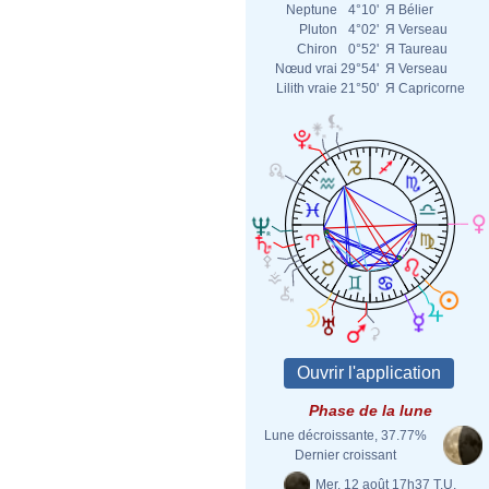
Neptune
4°10'
Я
Bélier
Pluton
4°02'
Я
Verseau
Chiron
0°52'
Я
Taureau
Nœud vrai
29°54'
Я
Verseau
Lilith vraie
21°50'
Я
Capricorne
Phase de la lune
Lune décroissante, 37.77%
Dernier croissant
Mer. 12 août 17h37 T.U.