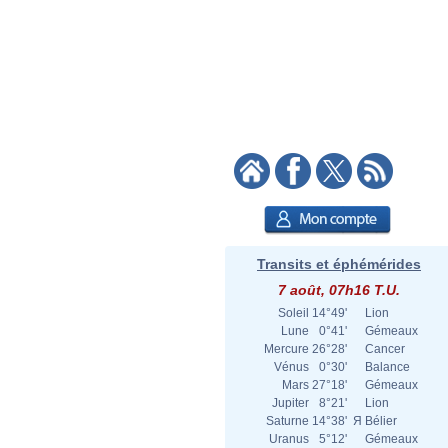
Transits et éphémérides
7 août, 07h16 T.U.
Soleil
14°49'
Lion
Lune
0°41'
Gémeaux
Mercure
26°28'
Cancer
Vénus
0°30'
Balance
Mars
27°18'
Gémeaux
Jupiter
8°21'
Lion
Saturne
14°38'
Я
Bélier
Uranus
5°12'
Gémeaux