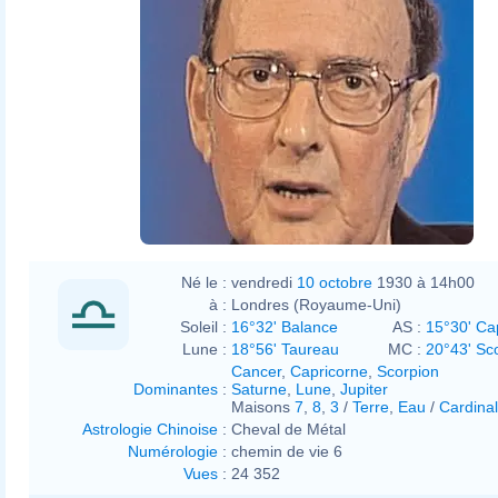
Né le :
vendredi
10 octobre
1930 à 14h00
à :
Londres (Royaume-Uni)
Soleil :
16°32' Balance
AS :
15°30' Ca
Lune :
18°56' Taureau
MC :
20°43' Sc
Cancer
,
Capricorne
,
Scorpion
Dominantes
:
Saturne
,
Lune
,
Jupiter
Maisons
7
,
8
,
3
/
Terre
,
Eau
/
Cardinal
Astrologie Chinoise
:
Cheval de Métal
Numérologie
:
chemin de vie 6
Vues
:
24 352