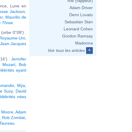
RM (rappeur)
ance, Lune en
Adam Driver
esse Jackson
,
Demi Lovato
er
,
Maurilio de
Sebastian Stan
g Three
.
Leonard Cohen
(orbe 0°08') :
Gordon Ramsay
u Royaume-Uni
,
Madonna
Jean-Jacques
+
Voir tous les articles
16') :
Jennifer
 Mozart
,
Bob
lébrités ayant
amandis
,
Mýa
,
e Suzy
,
David
élébrités nées
 Moore
,
Adam
,
Rob Zombie
,
 Taureau
.