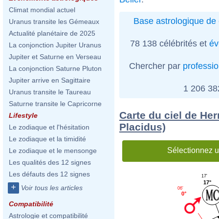
Climat mondial actuel
Base astrologique de 
Uranus transite les Gémeaux
Actualité planétaire de 2025
78 138 célébrités et
év
La conjonction Jupiter Uranus
Jupiter et Saturne en Verseau
Chercher par
professi
La conjonction Saturne Pluton
Jupiter arrive en Sagittaire
1 206 3
Uranus transite le Taureau
Saturne transite le Capricorne
Carte du ciel de He
Lifestyle
Placidus)
Le zodiaque et l'hésitation
Le zodiaque et la timidité
Sélectionnez u
Le zodiaque et le mensonge
Les qualités des 12 signes
Les défauts des 12 signes
17'
17°
+
Voir tous les articles
06'
0°
Compatibilité
Astrologie et compatibilité