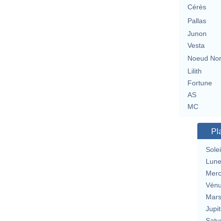
Cérès
Pallas
Junon
Vesta
Noeud No
Lilith
Fortune
AS
MC
Pl
Solei
Lun
Merc
Vén
Mar
Jupit
Satu