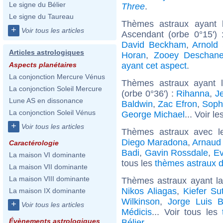
Le signe du Bélier
Three
.
Le signe du Taureau
Thèmes astraux ayant 
+
Voir tous les articles
Ascendant (orbe 0°15')
David Beckham
,
Arnold
Articles astrologiques
Horan
,
Zooey Deschane
ayant cet aspect
.
Aspects planétaires
La conjonction Mercure Vénus
Thèmes astraux ayant l
La conjonction Soleil Mercure
(orbe 0°36') :
Rihanna
,
J
Lune AS en dissonance
Baldwin
,
Zac Efron
,
Soph
La conjonction Soleil Vénus
George Michael
... Voir le
+
Voir tous les articles
Thèmes astraux avec l
Diego Maradona
,
Arnaud
Caractérologie
Badi
,
Gavin Rossdale
,
Ev
La maison VI dominante
tous les
thèmes astraux d
La maison VII dominante
La maison VIII dominante
Thèmes astraux ayant la
Nikos Aliagas
,
Kiefer Su
La maison IX dominante
Wilkinson
,
Jorge Luis B
+
Voir tous les articles
Médicis
... Voir tous les
Évènements astrologiques
Bélier
.