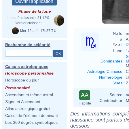
Phase de la lune
Lune décroissante, 31.12%
Dernier croissant
Mer. 12 août 17h37 T.U.
Né le :
m
à :
A
Recherche de célébrité
Soleil :
6
Lune :
1
S
Dominantes
:
M
M
Calculs astrologiques
Astrologie Chinoise
:
C
Horoscope personnalisé
Numérologie
:
c
Horoscope du jour
Vues
:
2
Personnalité
AA
Source :
a
Ascendant et thème astral
Contributeur :
M
Signe et Ascendant
Fiabilité
Atlas astrologique gratuit
Des informations complé
Calcul de l'élément dominant
naissance sont parfois di
Les 360 degrés symboliques
dessous.