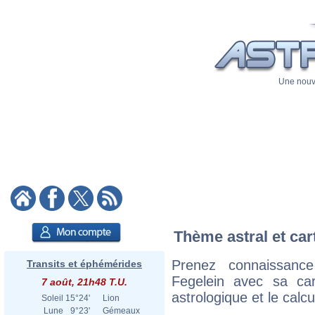
Une nouve
Thème astral et car
Prenez connaissan
Transits et éphémérides
Fegelein avec sa cart
7 août, 21h48 T.U.
astrologique et le calc
Soleil
15°24'
Lion
Lune
9°23'
Gémeaux