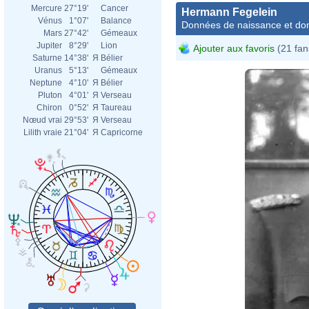
Mercure
27°19'
Cancer
Hermann Fegelein
Vénus
1°07'
Balance
Données de naissance et dom
Mars
27°42'
Gémeaux
Jupiter
8°29'
Lion
Ajouter aux favoris
(21 fan
Saturne
14°38'
Я
Bélier
Uranus
5°13'
Gémeaux
Neptune
4°10'
Я
Bélier
Pluton
4°01'
Я
Verseau
Chiron
0°52'
Я
Taureau
Nœud vrai
29°53'
Я
Verseau
Lilith vraie
21°04'
Я
Capricorne