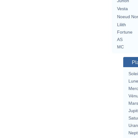
Junon
Vesta
Noeud No
Lilith
Fortune
AS
MC
Pl
Solei
Lun
Merc
Vén
Mar
Jupit
Satu
Uran
Nept