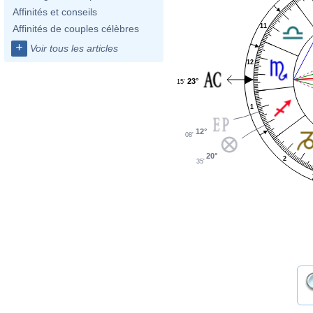
Affinités et conseils
11
Affinités de couples célèbres
+
Voir tous les articles
12
23°
15'
1
12°
08'
20°
2
35'