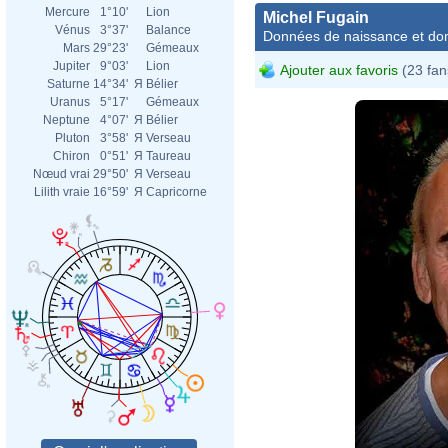
Mercure
1°10'
Lion
Michel Fugain
Vénus
3°37'
Balance
Données de naissance et dom
Mars
29°23'
Gémeaux
Jupiter
9°03'
Lion
Ajouter aux favoris
(23 fan
Saturne
14°34'
Я
Bélier
Uranus
5°17'
Gémeaux
Neptune
4°07'
Я
Bélier
Pluton
3°58'
Я
Verseau
Chiron
0°51'
Я
Taureau
Nœud vrai
29°50'
Я
Verseau
Lilith vraie
16°59'
Я
Capricorne