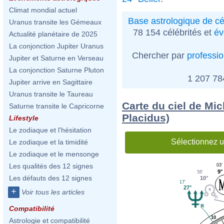
Climat mondial actuel
Base astrologique de cé
Uranus transite les Gémeaux
78 154 célébrités et
év
Actualité planétaire de 2025
La conjonction Jupiter Uranus
Chercher par
professi
Jupiter et Saturne en Verseau
La conjonction Saturne Pluton
1 207 7
Jupiter arrive en Sagittaire
Uranus transite le Taureau
Carte du ciel de Mic
Saturne transite le Capricorne
Placidus)
Lifestyle
Le zodiaque et l'hésitation
Sélectionnez u
Le zodiaque et la timidité
Le zodiaque et le mensonge
Les qualités des 12 signes
03'
9°
58'
Les défauts des 12 signes
10°
17'
27°
+
Voir tous les articles
Compatibilité
10
Astrologie et compatibilité