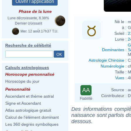
Phase de la lune
Lune décroissante, 8.38%
Né le :
m
Dernier croissant
à :
G
Mer. 12 août 17h37 T.U.
Soleil :
2
Lune :
2
G
Recherche de célébrité
Dominantes
:
S
M
Astrologie Chinoise
:
C
Numérologie
:
c
Calculs astrologiques
Taille :
M
Horoscope personnalisé
Vues
:
4
Horoscope du jour
AA
Personnalité
Source :
a
Contributeur :
D
Ascendant et thème astral
Fiabilité
Signe et Ascendant
Des informations complé
Atlas astrologique gratuit
naissance sont parfois di
Calcul de l'élément dominant
dessous.
Les 360 degrés symboliques