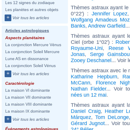
Les 12 signes du zodiaque
Thèmes astraux ayant le 
Les planètes et autres objets
0°22') :
Jennifer Lopez
+
Voir tous les articles
Wolfgang Amadeus Moz
Banks
,
Andrew Garfield
..
Articles astrologiques
Thèmes astraux ayant l
Aspects planétaires
Ciel (orbe 1°02') :
Rober
La conjonction Mercure Vénus
Royaume-Uni
,
Reese W
La conjonction Soleil Mercure
Jonas
,
Serge Gainsbou
Lune AS en dissonance
Zooey Deschanel
... Voir 
La conjonction Soleil Vénus
Thèmes astraux avec le 
+
Voir tous les articles
Katharine Hepburn
,
Ra
McCann
,
Florence Nigh
Caractérologie
Nathan Fielder
... Voir 
La maison VI dominante
nées un 12 mai
.
La maison VII dominante
La maison VIII dominante
Thèmes astraux ayant l
Daniel Craig
,
Heather L
La maison IX dominante
Márquez
,
Tom DeLonge
+
Voir tous les articles
Gérard Jugnot
... Voir to
24° Bélier
.
Évènements astrologiques