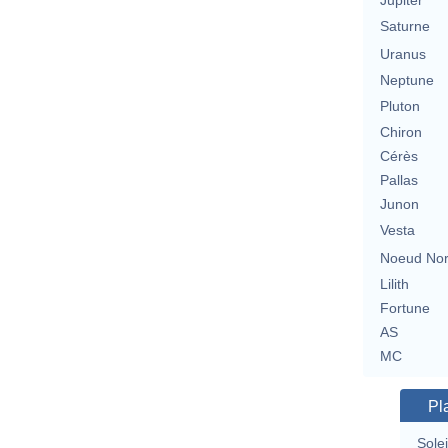
Jupiter
Saturne
Uranus
Neptune
Pluton
Chiron
Cérès
Pallas
Junon
Vesta
Noeud No
Lilith
Fortune
AS
MC
Pl
Solei