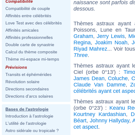
Compatibilité
naissance sont parfois di
dessous.
Compatibilité de couple
Affinités entre célébrités
Thèmes astraux ayant
Love Test avec des célébrités
Poissons, Lune en Tau
Affinités amicales
Graham
,
Jerry Lewis
,
Mi
Affinités professionnelles
Regina
,
Joakim Noah
,
J
Double carte de synastrie
Riyad Mahrez
... Voir tou
Calcul du thème composite
Three
.
Thème mi-espace mi-temps
Thèmes astraux ayant l
Prévisions
Ciel (orbe 0°13') :
Timo
Transits et éphémérides
James Dean
,
Coluche
,
C
Révolution solaire
Claude Van Damme
,
Z
Directions secondaires
célébrités ayant cet aspe
Directions d'arcs solaires
Thèmes astraux ayant l
(orbe 0°23') :
Keanu Re
Bases de l'astrologie
Kourtney Kardashian
,
D
Introduction à l'astrologie
Béart
,
Johnny Hallyday
,
A
L'utilité de l'astrologie
cet aspect
.
Astro sidérale ou tropicale ?