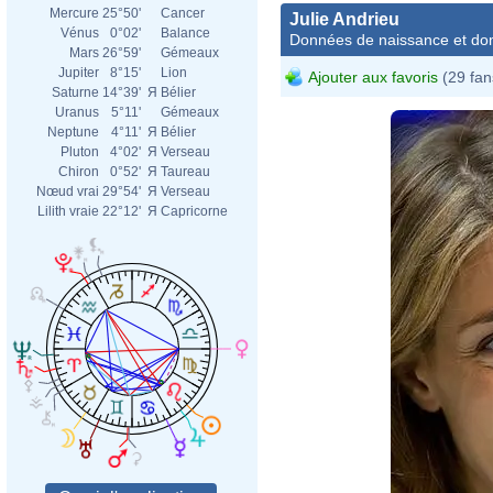
Mercure
25°50'
Cancer
Julie Andrieu
Vénus
0°02'
Balance
Données de naissance et dom
Mars
26°59'
Gémeaux
Jupiter
8°15'
Lion
Ajouter aux favoris
(29 fan
Saturne
14°39'
Я
Bélier
Uranus
5°11'
Gémeaux
Neptune
4°11'
Я
Bélier
Pluton
4°02'
Я
Verseau
Chiron
0°52'
Я
Taureau
Nœud vrai
29°54'
Я
Verseau
Lilith vraie
22°12'
Я
Capricorne