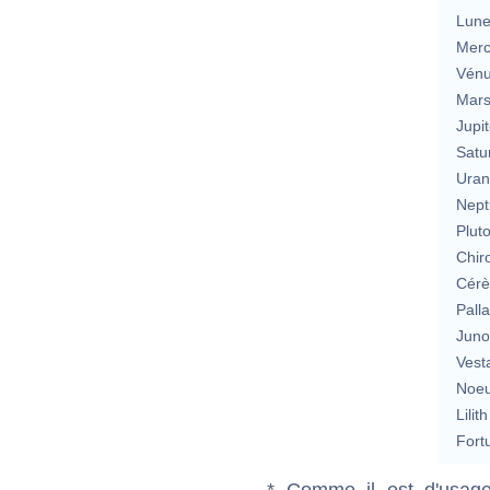
Lun
Merc
Vén
Mar
Jupit
Satu
Uran
Nept
Plut
Chir
Cérè
Pall
Jun
Vest
Noeu
Lilith
Fort
* Comme il est d'usage