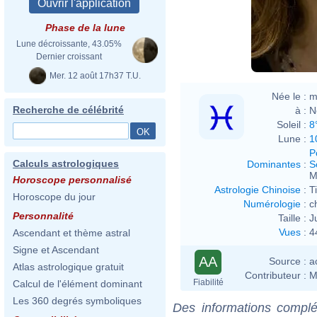
Phase de la lune
Lune décroissante, 43.05%
Dernier croissant
Mer. 12 août 17h37 T.U.
Née le :
m
Recherche de célébrité
à :
N
Soleil :
8
Lune :
1
P
Calculs astrologiques
Dominantes
:
S
M
Horoscope personnalisé
Astrologie Chinoise
:
T
Horoscope du jour
Numérologie
:
c
Personnalité
Taille :
J
Vues
:
4
Ascendant et thème astral
Signe et Ascendant
AA
Source :
a
Atlas astrologique gratuit
Contributeur :
M
Fiabilité
Calcul de l'élément dominant
Les 360 degrés symboliques
Des informations complé