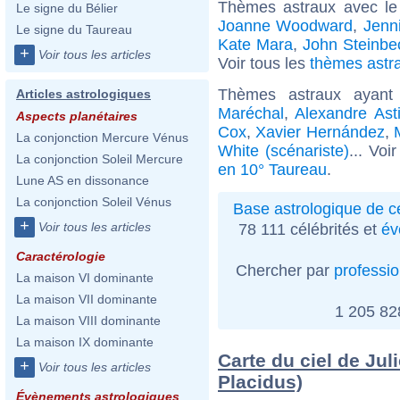
Thèmes astraux avec le
Le signe du Bélier
Joanne Woodward
,
Jenni
Le signe du Taureau
Kate Mara
,
John Steinbe
+
Voir tous les articles
Voir tous les
thèmes astra
Thèmes astraux ayan
Articles astrologiques
Maréchal
,
Alexandre Asti
Aspects planétaires
Cox
,
Xavier Hernández
,
La conjonction Mercure Vénus
White (scénariste)
... Voi
La conjonction Soleil Mercure
en 10° Taureau
.
Lune AS en dissonance
La conjonction Soleil Vénus
Base astrologique de cé
+
Voir tous les articles
78 111 célébrités et
év
Caractérologie
Chercher par
professi
La maison VI dominante
La maison VII dominante
1 205 8
La maison VIII dominante
La maison IX dominante
Carte du ciel de Jul
+
Voir tous les articles
Placidus)
Évènements astrologiques