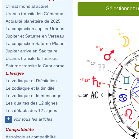
Climat mondial actuel
Sélectionnez u
Uranus transite les Gémeaux
Actualité planétaire de 2025
La conjonction Jupiter Uranus
25'
10°
Jupiter et Saturne en Verseau
La conjonction Saturne Pluton
03'
0°
Jupiter arrive en Sagittaire
11
Uranus transite le Taureau
08'
13°
Saturne transite le Capricorne
Lifestyle
12
47'
Le zodiaque et l'hésitation
27°
Le zodiaque et la timidité
Le zodiaque et le mensonge
10°
01'
1
Les qualités des 12 signes
Les défauts des 12 signes
2
+
Voir tous les articles
Compatibilité
3
Astrologie et compatibilité