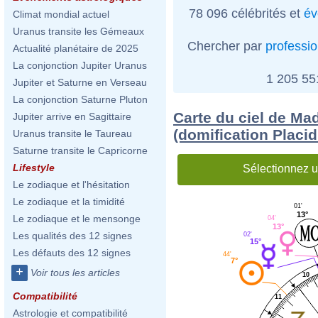
78 096 célébrités et
év
Climat mondial actuel
Uranus transite les Gémeaux
Chercher par
professi
Actualité planétaire de 2025
La conjonction Jupiter Uranus
1 205 5
Jupiter et Saturne en Verseau
La conjonction Saturne Pluton
Carte du ciel de M
Jupiter arrive en Sagittaire
(domification Placi
Uranus transite le Taureau
Saturne transite le Capricorne
Lifestyle
Sélectionnez u
Le zodiaque et l'hésitation
Le zodiaque et la timidité
01'
13°
Le zodiaque et le mensonge
04'
13°
Les qualités des 12 signes
02'
15°
Les défauts des 12 signes
44'
7°
+
Voir tous les articles
10
Compatibilité
11
Astrologie et compatibilité