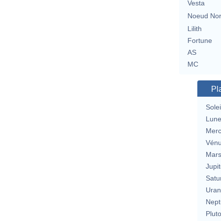
Vesta
Noeud No
Lilith
Fortune
AS
MC
Pl
Solei
Lun
Merc
Vén
Mar
Jupit
Satu
Uran
Nept
Plut