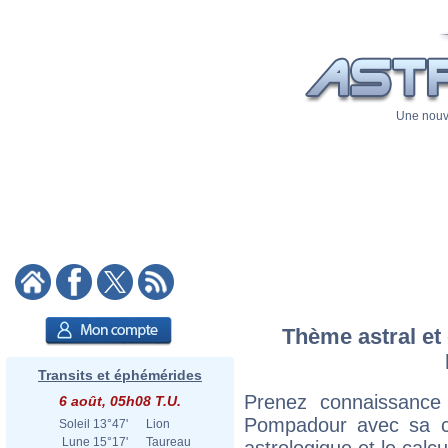
Une nouve
Thème astral et
Transits et éphémérides
Prenez connaissanc
6 août, 05h08 T.U.
Pompadour avec sa car
Soleil
13°47'
Lion
Lune
15°17'
Taureau
astrologique et le calc