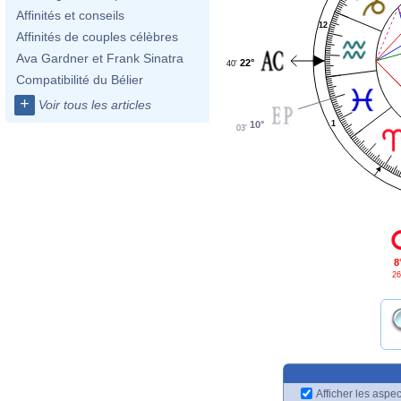
Affinités et conseils
12
Affinités de couples célèbres
Ava Gardner et Frank Sinatra
22°
40'
Compatibilité du Bélier
+
Voir tous les articles
10°
1
03'
8
26
Afficher les aspec