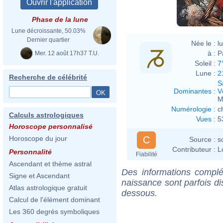
Phase de la lune
Lune décroissante, 50.03%
Dernier quartier
Née le :
l
à :
P
Mer. 12 août 17h37 T.U.
Soleil :
7
Lune :
2
Recherche de célébrité
S
Dominantes
:
V
M
Numérologie
:
c
Calculs astrologiques
Vues
:
5
Horoscope personnalisé
C
Horoscope du jour
Source :
s
Contributeur :
L
Personnalité
Fiabilité
Ascendant et thème astral
Des informations complé
Signe et Ascendant
naissance sont parfois di
Atlas astrologique gratuit
dessous.
Calcul de l'élément dominant
Les 360 degrés symboliques