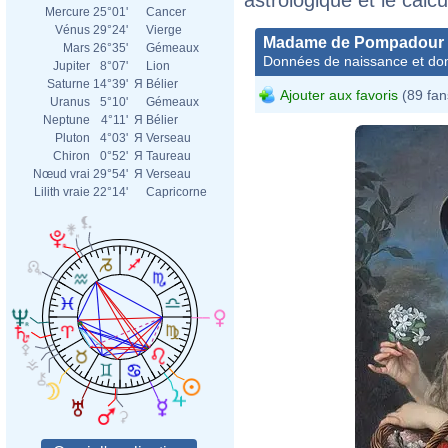
Mercure
25°01'
Cancer
Vénus
29°24'
Vierge
Madame de Pompadour
Mars
26°35'
Gémeaux
Données de naissance et dom
Jupiter
8°07'
Lion
Saturne
14°39'
Я
Bélier
Ajouter aux favoris
(89 fan
Uranus
5°10'
Gémeaux
Neptune
4°11'
Я
Bélier
Pluton
4°03'
Я
Verseau
Chiron
0°52'
Я
Taureau
Nœud vrai
29°54'
Я
Verseau
Lilith vraie
22°14'
Capricorne
Char