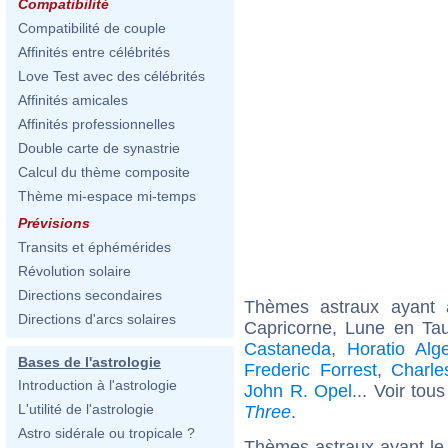
Compatibilité
Compatibilité de couple
Affinités entre célébrités
Love Test avec des célébrités
Affinités amicales
Affinités professionnelles
Double carte de synastrie
Calcul du thème composite
Thème mi-espace mi-temps
Prévisions
Transits et éphémérides
Révolution solaire
Directions secondaires
Thèmes astraux ayant
Directions d'arcs solaires
Capricorne, Lune en Ta
Castaneda
,
Horatio Alge
Bases de l'astrologie
Frederic Forrest
,
Charle
Introduction à l'astrologie
John R. Opel
... Voir tou
L'utilité de l'astrologie
Three
.
Astro sidérale ou tropicale ?
Thèmes astraux ayant le