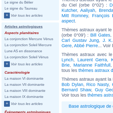
Le signe du Bélier
du Ciel (orbe 0°02') :
D
Le signe du Taureau
Kutcher
,
Aaliyah
,
Brenda
+
Mitt Romney
,
François 
Voir tous les articles
aspect
.
Articles astrologiques
Thèmes astraux ayant le
Aspects planétaires
(orbe 0°09') :
Bill Gates
La conjonction Mercure Vénus
Carl Gustav Jung
,
J. K
La conjonction Soleil Mercure
Gere
,
Abbé Pierre
... Voir
Lune AS en dissonance
Thèmes astraux avec le
La conjonction Soleil Vénus
Lynch
,
Laurent Gerra
,
+
Voir tous les articles
Brie
,
Marianne Faithfull
tous les
thèmes astraux d
Caractérologie
La maison VI dominante
Thèmes astraux ayant la
Bob Dylan
,
Rico Nasty
,
La maison VII dominante
Bernard Shaw
,
Guy Geo
La maison VIII dominante
Voir tous les
thèmes astr
La maison IX dominante
+
Voir tous les articles
Base astrologique de 
Évènements astrologiques