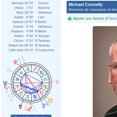
Mercure
28°33'
Cancer
Michael Connelly
Vénus
1°57'
Balance
Données de naissance et dom
Mars
28°16'
Gémeaux
Jupiter
8°40'
Lion
Ajouter aux favoris
(8 fans
Saturne
14°37'
Я
Bélier
Uranus
5°14'
Gémeaux
Neptune
4°09'
Я
Bélier
Pluton
4°00'
Я
Verseau
Chiron
0°51'
Я
Taureau
Nœud vrai
29°52'
Я
Verseau
Lilith vraie
19°42'
Я
Capricorne