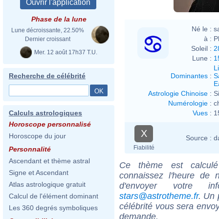
Phase de la lune
Né le :
s
Lune décroissante, 22.50%
à :
P
Dernier croissant
Soleil :
2
Mer. 12 août 17h37 T.U.
Lune :
1
L
Dominantes
:
S
Recherche de célébrité
E
Astrologie Chinoise
:
S
Numérologie
:
c
Vues
:
1
Calculs astrologiques
Horoscope personnalisé
X
Horoscope du jour
Source :
d
Fiabilité
Personnalité
Ascendant et thème astral
Ce thème est calculé 
Signe et Ascendant
connaissez l'heure de 
Atlas astrologique gratuit
d'envoyer votre i
stars@astrotheme.fr
. Un 
Calcul de l'élément dominant
célébrité vous sera envoy
Les 360 degrés symboliques
demande.