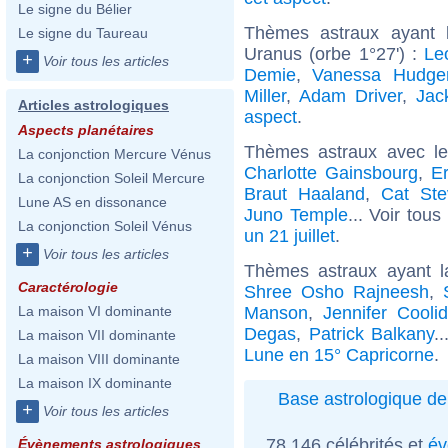
Le signe du Bélier
Thèmes astraux ayant 
Le signe du Taureau
Uranus (orbe 1°27') :
Le
+
Voir tous les articles
Demie
,
Vanessa Hudge
Miller
,
Adam Driver
,
Jac
Articles astrologiques
aspect
.
Aspects planétaires
Thèmes astraux avec l
La conjonction Mercure Vénus
Charlotte Gainsbourg
,
E
La conjonction Soleil Mercure
Braut Haaland
,
Cat Ste
Lune AS en dissonance
Juno Temple
... Voir tous
La conjonction Soleil Vénus
un 21 juillet
.
+
Voir tous les articles
Thèmes astraux ayant 
Caractérologie
Shree Osho Rajneesh
,
Manson
,
Jennifer Cooli
La maison VI dominante
Degas
,
Patrick Balkany
.
La maison VII dominante
Lune en 15° Capricorne
.
La maison VIII dominante
La maison IX dominante
Base astrologique de
+
Voir tous les articles
78 146 célébrités et
év
Évènements astrologiques