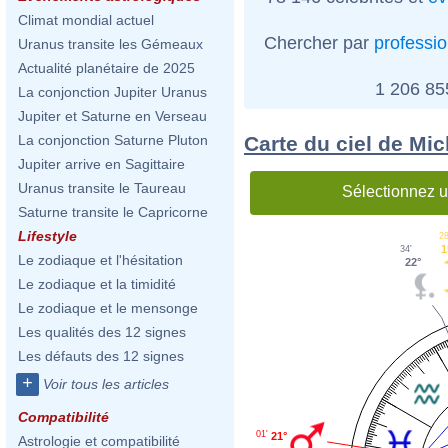
Climat mondial actuel
Chercher par
professi
Uranus transite les Gémeaux
Actualité planétaire de 2025
1 206 8
La conjonction Jupiter Uranus
Jupiter et Saturne en Verseau
Carte du ciel de Mi
La conjonction Saturne Pluton
Jupiter arrive en Sagittaire
Uranus transite le Taureau
Sélectionnez u
Saturne transite le Capricorne
Lifestyle
28
1
34'
Le zodiaque et l'hésitation
22°
Le zodiaque et la timidité
Le zodiaque et le mensonge
Les qualités des 12 signes
Les défauts des 12 signes
+
Voir tous les articles
Compatibilité
01'
21°
Astrologie et compatibilité