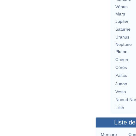
Vénus
Mars
Jupiter
Saturne
Uranus
Neptune
Pluton
Chiron
Cérès
Pallas
Junon
Vesta
Noeud No
Lilith
Liste de
Mercure
Con