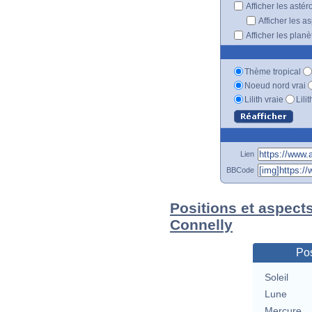
Afficher les astér
Afficher les a
Afficher les plan
Thème tropical
Noeud nord vrai
Lilith vraie
Lili
Lien
BBCode
Positions et aspect
Connelly
Pos
Soleil
Lune
Mercure