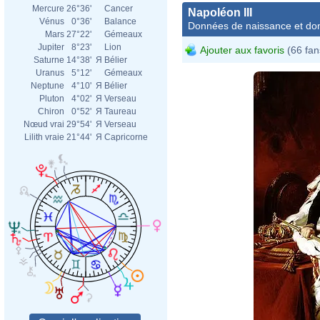
Mercure
26°36'
Cancer
Napoléon III
Vénus
0°36'
Balance
Données de naissance et dom
Mars
27°22'
Gémeaux
Jupiter
8°23'
Lion
Ajouter aux favoris
(66 fan
Saturne
14°38'
Я
Bélier
Uranus
5°12'
Gémeaux
Neptune
4°10'
Я
Bélier
Pluton
4°02'
Я
Verseau
Chiron
0°52'
Я
Taureau
Nœud vrai
29°54'
Я
Verseau
Lilith vraie
21°44'
Я
Capricorne