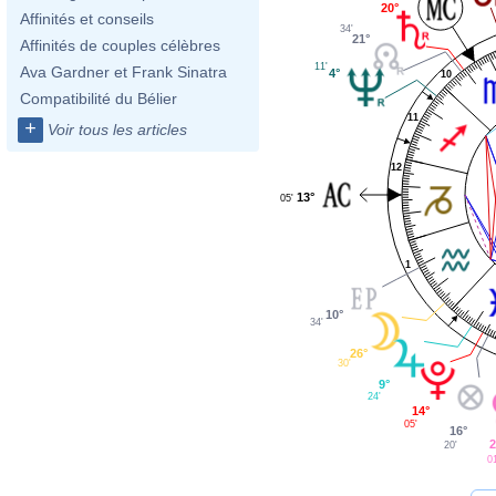
20°
Affinités et conseils
34'
21°
Affinités de couples célèbres
11'
Ava Gardner et Frank Sinatra
4°
10
Compatibilité du Bélier
11
+
Voir tous les articles
12
13°
05'
1
10°
34'
26°
30'
9°
24'
14°
05'
16°
2
20'
01