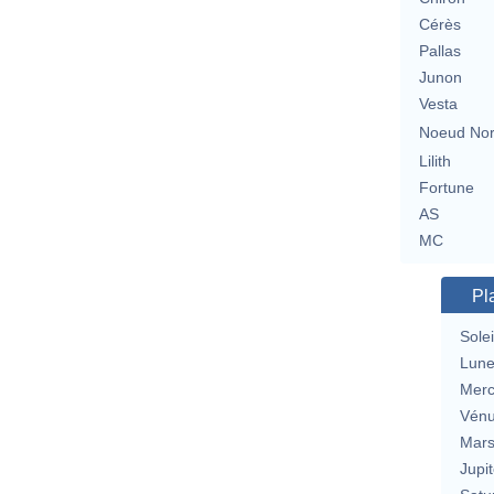
Cérès
Pallas
Junon
Vesta
Noeud No
Lilith
Fortune
AS
MC
Pl
Solei
Lun
Merc
Vén
Mar
Jupit