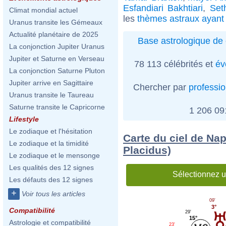
Esfandiari Bakhtiari
,
Set
Climat mondial actuel
les
thèmes astraux ayant
Uranus transite les Gémeaux
Actualité planétaire de 2025
Base astrologique de 
La conjonction Jupiter Uranus
Jupiter et Saturne en Verseau
78 113 célébrités et
év
La conjonction Saturne Pluton
Jupiter arrive en Sagittaire
Chercher par
professi
Uranus transite le Taureau
Saturne transite le Capricorne
1 206 0
Lifestyle
Le zodiaque et l'hésitation
Carte du ciel de Nap
Le zodiaque et la timidité
Placidus)
Le zodiaque et le mensonge
Les qualités des 12 signes
Sélectionnez u
Les défauts des 12 signes
+
Voir tous les articles
09'
3°
Compatibilité
29'
15°
Astrologie et compatibilité
23'