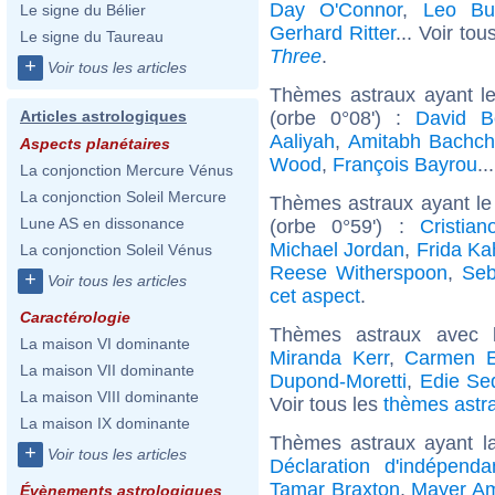
Day O'Connor
,
Leo Bus
Le signe du Bélier
Gerhard Ritter
... Voir tou
Le signe du Taureau
Three
.
+
Voir tous les articles
Thèmes astraux ayant le
(orbe 0°08') :
David B
Articles astrologiques
Aaliyah
,
Amitabh Bachc
Aspects planétaires
Wood
,
François Bayrou
..
La conjonction Mercure Vénus
La conjonction Soleil Mercure
Thèmes astraux ayant le
Lune AS en dissonance
(orbe 0°59') :
Cristia
Michael Jordan
,
Frida Ka
La conjonction Soleil Vénus
Reese Witherspoon
,
Seb
+
Voir tous les articles
cet aspect
.
Caractérologie
Thèmes astraux avec 
La maison VI dominante
Miranda Kerr
,
Carmen E
La maison VII dominante
Dupond-Moretti
,
Edie Se
La maison VIII dominante
Voir tous les
thèmes astra
La maison IX dominante
Thèmes astraux ayant l
+
Voir tous les articles
Déclaration d'indépend
Tamar Braxton
,
Mayer Am
Évènements astrologiques