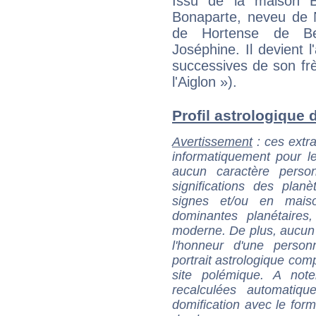
Issu de la maison Bo
Bonaparte, neveu de N
de Hortense de Beau
Joséphine. Il devient 
successives de son fr
l'Aiglon »).
Profil astrologique de
Avertissement
: ces extra
informatiquement pour le
aucun caractère perso
significations des pla
signes et/ou en maiso
dominantes planétaires,
moderne. De plus, aucun a
l'honneur d'une personn
portrait astrologique com
site polémique. A note
recalculées automatiq
domification avec le form