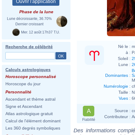
Phase de la lune
Lune décroissante, 36.70%
Franz
Dernier croissant
Mer. 12 août 17h37 T.U.
Né le :
m
Recherche de célébrité
à :
P
Soleil :
2
Lune :
2
Calculs astrologiques
B
Dominantes
:
S
Horoscope personnalisé
M
Horoscope du jour
Numérologie
:
c
Personnalité
Taille :
N
Vues
:
6
Ascendant et thème astral
Signe et Ascendant
A
Source :
c
Atlas astrologique gratuit
Contributeur :
A
Fiabilité
Calcul de l'élément dominant
Les 360 degrés symboliques
Des informations complé