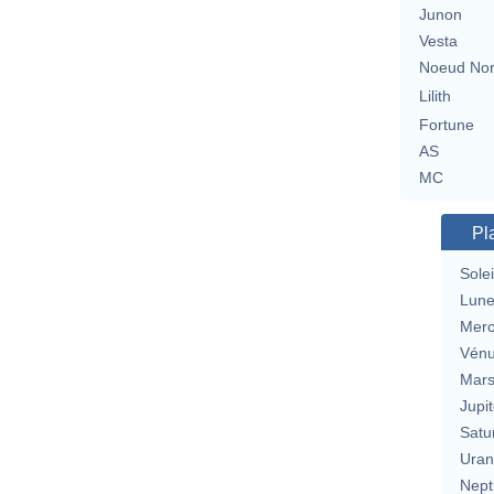
Junon
Vesta
Noeud No
Lilith
Fortune
AS
MC
Pl
Solei
Lun
Merc
Vén
Mar
Jupit
Satu
Uran
Nept