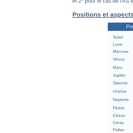
et 2° pour le cas de l'AS
Positions et aspect
Pos
Soleil
Lune
Mercure
Vénus
Mars
Jupiter
Saturne
Uranus
Neptune
Pluton
Chiron
Cérès
Pallas