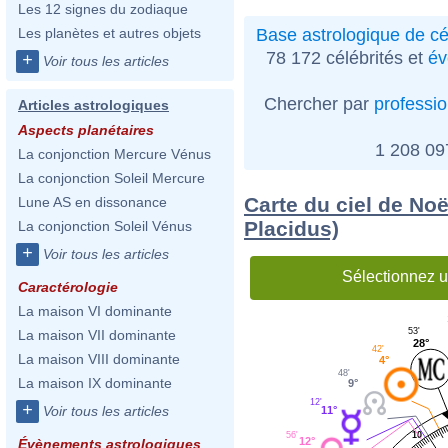
Les 12 signes du zodiaque
Base astrologique de cé
Les planètes et autres objets
78 172 célébrités et
év
+
Voir tous les articles
Chercher par
professi
Articles astrologiques
Aspects planétaires
1 208 0
La conjonction Mercure Vénus
La conjonction Soleil Mercure
Carte du ciel de Noë
Lune AS en dissonance
Placidus)
La conjonction Soleil Vénus
+
Voir tous les articles
Sélectionnez u
Caractérologie
La maison VI dominante
53'
La maison VII dominante
28°
42'
La maison VIII dominante
4°
48'
La maison IX dominante
9°
12'
+
Voir tous les articles
11°
56'
10
12°
Évènements astrologiques