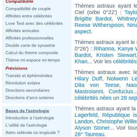
Compatibilité
Thèmes astraux ayant l
Compatibilité de couple
Ciel (orbe 0°22') :
Taylo
Affinités entre célébrités
Brigitte Bardot
,
Whitne
Love Test avec des célébrités
Reese Witherspoon
,
Nin
Affinités amicales
aspect
.
Affinités professionnelles
Thèmes astraux ayant le
Double carte de synastrie
0°26') :
Rihanna
,
Kanye 
Calcul du thème composite
Bardot
,
Kristen Stewart
Thème mi-espace mi-temps
Khan
... Voir les
célébrité
Prévisions
Thèmes astraux avec l
Transits et éphémérides
Hilary Duff
,
Nolwenn Le
Révolution solaire
Dita von Teese
,
Nao
Directions secondaires
Mastroianni
,
Confucius
.
célébrités nées un 28 se
Directions d'arcs solaires
Thèmes astraux ayant la
Bases de l'astrologie
Lagerfeld
,
République is
Introduction à l'astrologie
Landon
,
Christophe Will
L'utilité de l'astrologie
Alyson Stoner
... Voir to
Astro sidérale ou tropicale ?
28° Taureau
.