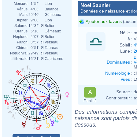
Mercure
1°54'
Lion
Noël Saunier
Vénus
4°03'
Balance
Données de naissance et dom
Mars
29°40'
Gémeaux
Jupiter
9°08'
Lion
Ajouter aux favoris
(aucun 
Saturne
14°34'
Я
Bélier
Uranus
5°18'
Gémeaux
Né le :
m
Neptune
4°07'
Я
Bélier
à :
V
Pluton
3°57'
Я
Verseau
Soleil :
4
Chiron
0°51'
Я
Taureau
Lune :
2
Nœud vrai
29°49'
Я
Verseau
B
Lilith vraie
16°21'
Я
Capricorne
Dominantes
:
V
M
Numérologie
:
c
Vues
:
1
A
Source :
d
Contributeur :
a
Fiabilité
Des informations complé
naissance sont parfois di
dessous.