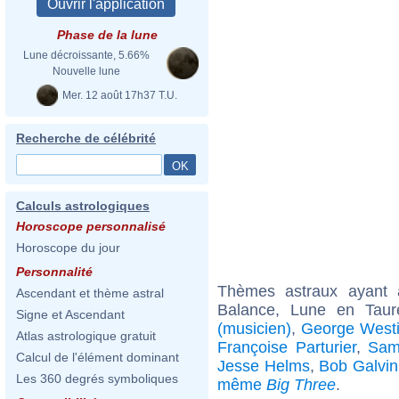
Phase de la lune
Lune décroissante, 5.66%
Nouvelle lune
Mer. 12 août 17h37 T.U.
Recherche de célébrité
Calculs astrologiques
Horoscope personnalisé
Horoscope du jour
Personnalité
Thèmes astraux ayant
Ascendant et thème astral
Balance, Lune en Taur
Signe et Ascendant
(musicien)
,
George West
Atlas astrologique gratuit
Françoise Parturier
,
Sam
Calcul de l'élément dominant
Jesse Helms
,
Bob Galvin
Les 360 degrés symboliques
même
Big Three
.