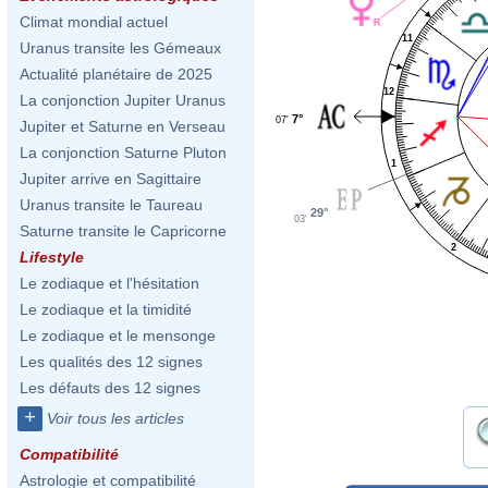
Climat mondial actuel
11
Uranus transite les Gémeaux
Actualité planétaire de 2025
12
La conjonction Jupiter Uranus
7°
07'
Jupiter et Saturne en Verseau
La conjonction Saturne Pluton
1
Jupiter arrive en Sagittaire
Uranus transite le Taureau
29°
03'
Saturne transite le Capricorne
2
Lifestyle
Le zodiaque et l'hésitation
Le zodiaque et la timidité
Le zodiaque et le mensonge
Les qualités des 12 signes
Les défauts des 12 signes
+
Voir tous les articles
Compatibilité
Astrologie et compatibilité