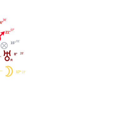
36'
6°
07'
21°
01'
15°
28'
8°
17°
22'