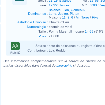
Soleil :
21°19' Balance
AS :
18°58' Sc
Lune :
17°22' Taureau
MC :
0°08' Vier
Balance
,
Lion
,
Gémeaux
Dominantes
:
Lune
,
Jupiter
,
Pluton
Maisons
11
,
9
,
6
/
Air
,
Terre
/
Fixe
Astrologie Chinoise
:
Chèvre d'Eau
Numérologie
:
chemin de vie 6
Taille :
Penny Marshall mesure
1m68
(5' 6")
Vues
:
21 000
AA
Source :
acte de naissance ou registre d'état-ci
Contributeur :
Lois Rodden
Fiabilité
Des informations complémentaires sur la source de l'heure de n
parfois disponibles dans l'extrait de
biographie
ci-dessous.