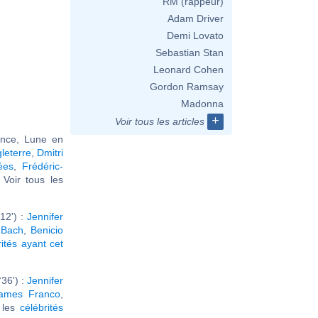
RM (rappeur)
Adam Driver
Demi Lovato
Sebastian Stan
Leonard Cohen
Gordon Ramsay
Madonna
+
Voir tous les articles
ance, Lune en
gleterre
,
Dmitri
ées
,
Frédéric-
. Voir tous les
12') :
Jennifer
 Bach
,
Benicio
rités ayant cet
36') :
Jennifer
ames Franco
,
r les
célébrités