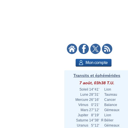
Transits et éphémérides
7 août, 03h38 T.U.
Soleil
14°41'
Lion
Lune
28°31'
Taureau
Mercure
26°16'
Cancer
Vénus
0°21'
Balance
Mars
27°12'
Gémeaux
Jupiter
8°19'
Lion
Saturne
14°38'
Я
Bélier
Uranus
5°12'
Gémeaux