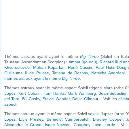
Thèmes astraux ayant ayant le même
Big Three
(Soleil en Bal
Taureau, Ascendant en Scorpion) :
Amma (gourou)
,
Richard III d'An
Khvorostovski
,
Mohan Koparkar
,
René Cassin
,
Paul Hutin-Desgr
Guillaume II de Prusse
,
Tatiana de Rosnay
,
Natacha Andréani
..
thèmes astraux ayant le même
Big Three
.
Thèmes astraux ayant le même aspect Soleil trigone Mars (orbe 0°
Lopez
,
Kurt Cobain
,
Tom Hanks
,
Mark Wahlberg
,
Jean-Sébastien
del Toro
,
Bill Cosby
,
Stevie Wonder
,
David Gilmour
... Voir les
céléb
aspect
.
Thèmes astraux ayant le même aspect Soleil sextile Jupiter (orbe 0°
Lopez
,
Elvis Presley
,
Benedict Cumberbatch
,
Bradley Cooper
,
J
Alexandre le Grand
,
Isaac Newton
,
Courtney Love
,
Lorde
... Voi