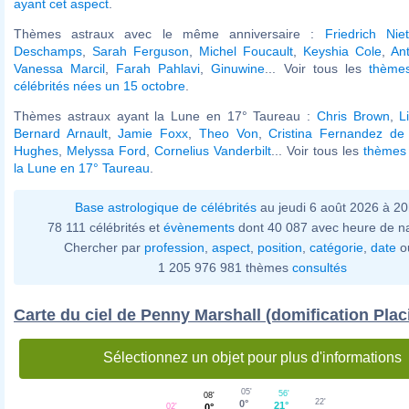
ayant cet aspect
.
Thèmes astraux avec le même anniversaire :
Friedrich Nie
Deschamps
,
Sarah Ferguson
,
Michel Foucault
,
Keyshia Cole
,
An
Vanessa Marcil
,
Farah Pahlavi
,
Ginuwine
... Voir tous les
thème
célébrités nées un 15 octobre
.
Thèmes astraux ayant la Lune en 17° Taureau :
Chris Brown
,
L
Bernard Arnault
,
Jamie Foxx
,
Theo Von
,
Cristina Fernandez de 
Hughes
,
Melyssa Ford
,
Cornelius Vanderbilt
... Voir tous les
thèmes 
la Lune en 17° Taureau
.
Base astrologique de célébrités
au jeudi 6 août 2026 à 2
78 111 célébrités et
évènements
dont 40 087 avec heure de n
Chercher par
profession
,
aspect
,
position
,
catégorie
,
date
o
1 205 976 981 thèmes
consultés
Carte du ciel de Penny Marshall (domification Plac
Sélectionnez un objet pour plus d'informations
05'
56'
08'
22'
0°
21°
02'
0°