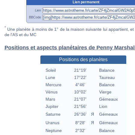
Lien permanent
Lien
BBCode
*
Une planète à moins de 1° de la maison suivante lui appartient, et 
de l'AS et du MC
Positions et aspects planétaires de Penny Marshal
Positions des planètes
Soleil
21°19'
Balance
Lune
17°22'
Taureau
Mercure
4°46'
Balance
Vénus
10°02'
Vierge
Mars
21°07'
Gémeaux
Jupiter
21°56'
Lion
Saturne
26°36'
Я
Gémeaux
Uranus
8°28'
Я
Gémeaux
Neptune
2°32'
Balance