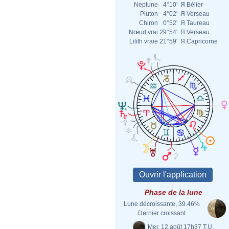
Neptune
4°10'
Я
Bélier
Pluton
4°02'
Я
Verseau
Chiron
0°52'
Я
Taureau
Nœud vrai
29°54'
Я
Verseau
Lilith vraie
21°59'
Я
Capricorne
Phase de la lune
Lune décroissante, 39.46%
Dernier croissant
Mer. 12 août 17h37 T.U.