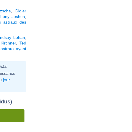
tzsche
,
Didier
thony Joshua
,
s astraux des
indsay Lohan
,
Kirchner
,
Ted
astraux ayant
0h44
aissance
u
jour
idus)