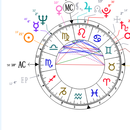
13°
36'
10°
8°
14'
32'
2°
2°
46'
2
4°
9
10
19'
8
21°
11
7
12
18°
58'
6
1
4°
12'
5
2
4
3