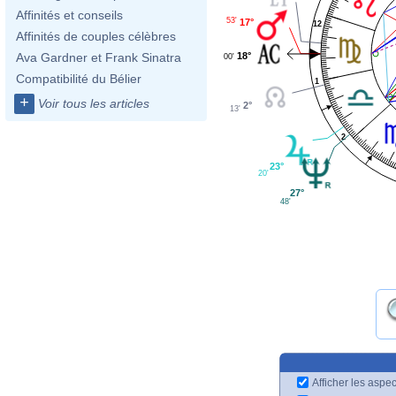
Affinités et conseils
53'
17°
12
Affinités de couples célèbres
18°
Ava Gardner et Frank Sinatra
00'
Compatibilité du Bélier
1
+
Voir tous les articles
2°
13'
2
23°
20'
27°
48'
Afficher les aspec