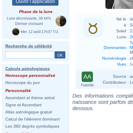
Phase de la lune
Lune décroissante, 39.44%
Né le :
d
Dernier croissant
à :
S
Soleil :
2
Mer. 12 août 17h37 T.U.
Lune :
2
T
Recherche de célébrité
Dominantes
:
M
M
Numérologie
:
c
Vues
:
1
Calculs astrologiques
Horoscope personnalisé
AA
Source :
a
Contributeur :
L
Horoscope du jour
Fiabilité
Personnalité
Des informations complé
Ascendant et thème astral
naissance sont parfois di
Signe et Ascendant
dessous.
Atlas astrologique gratuit
Calcul de l'élément dominant
Les 360 degrés symboliques