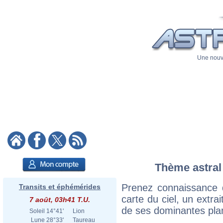
Une nouve
Thème astral 
Prenez connaissance 
Transits et éphémérides
carte du ciel, un extrai
7 août, 03h41 T.U.
de ses dominantes plan
Soleil
14°41'
Lion
Lune
28°33'
Taureau