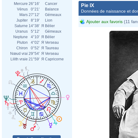
Mercure
26°16'
Cancer
Pie IX
Vénus
0°21'
Balance
Données de naissance et dom
Mars
27°12'
Gémeaux
Jupiter
8°19'
Lion
Ajouter aux favoris
(11 fan
Saturne
14°38'
Я
Bélier
Uranus
5°12'
Gémeaux
Neptune
4°10'
Я
Bélier
Pluton
4°02'
Я
Verseau
Chiron
0°52'
Я
Taureau
Nœud vrai
29°54'
Я
Verseau
Lilith vraie
21°59'
Я
Capricorne
Adol