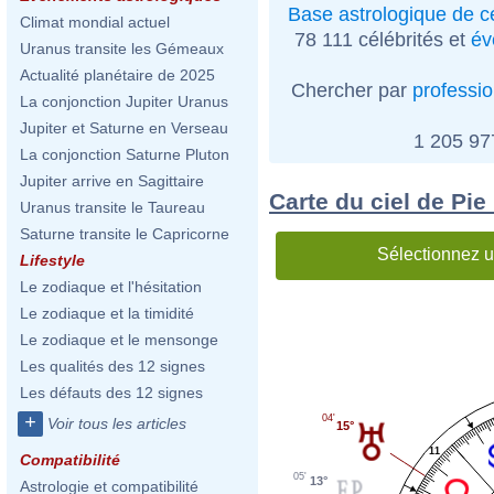
Base astrologique de cé
Climat mondial actuel
78 111 célébrités et
év
Uranus transite les Gémeaux
Actualité planétaire de 2025
Chercher par
professi
La conjonction Jupiter Uranus
Jupiter et Saturne en Verseau
1 205 9
La conjonction Saturne Pluton
Jupiter arrive en Sagittaire
Carte du ciel de Pie
Uranus transite le Taureau
Saturne transite le Capricorne
Sélectionnez u
Lifestyle
Le zodiaque et l'hésitation
Le zodiaque et la timidité
Le zodiaque et le mensonge
Les qualités des 12 signes
Les défauts des 12 signes
+
04'
Voir tous les articles
15°
11
Compatibilité
05'
13°
Astrologie et compatibilité