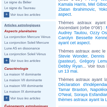
Le signe du Bélier
Kamala Harris
,
Mel Gibs
Le signe du Taureau
Zlatan Ibrahimovic
,
Yok
aspect
.
+
Voir tous les articles
Thèmes astraux ayant
Articles astrologiques
Ascendant (orbe 0°06') :
Aspects planétaires
Audrey Tautou
,
Ozzy Os
La conjonction Mercure Vénus
Carolyn Bessette Kenn
ayant cet aspect
.
La conjonction Soleil Mercure
Lune AS en dissonance
Thèmes astraux avec le
La conjonction Soleil Vénus
Stevie Wonder
,
Dennis
+
(pasteur)
,
Grégory Lema
Voir tous les articles
Debby Ryan
... Voir tous
Caractérologie
un 13 mai
.
La maison VI dominante
Thèmes astraux ayant l
La maison VII dominante
Déclaration d'indépend
La maison VIII dominante
Tamar Braxton
,
Napoléon
La maison IX dominante
O'Neal
,
Soraya Esfandiar
+
Voir tous les articles
thèmes astraux ayant la 
Évènements astrologiques