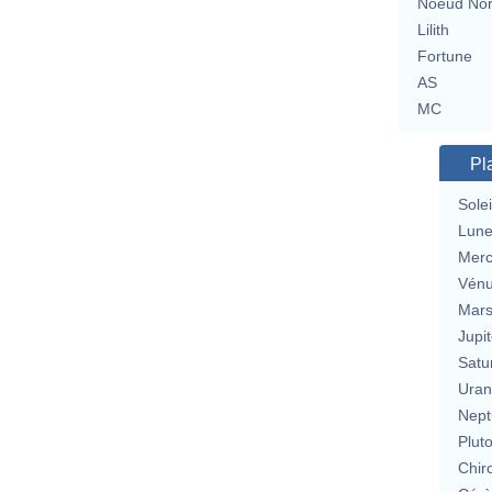
Noeud No
Lilith
Fortune
AS
MC
Pl
Solei
Lun
Merc
Vén
Mar
Jupit
Satu
Uran
Nept
Plut
Chir