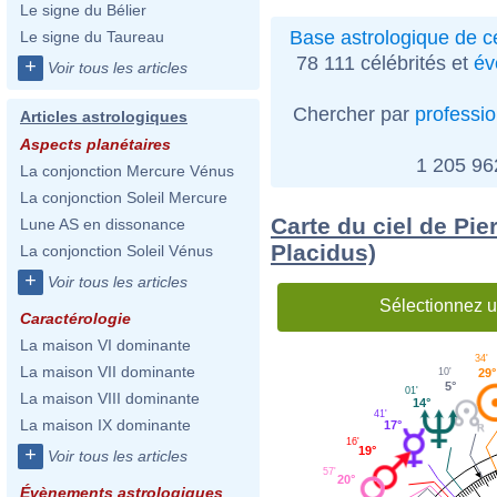
Le signe du Bélier
Base astrologique de cé
Le signe du Taureau
78 111 célébrités et
év
+
Voir tous les articles
Chercher par
professi
Articles astrologiques
Aspects planétaires
1 205 9
La conjonction Mercure Vénus
La conjonction Soleil Mercure
Carte du ciel de Pie
Lune AS en dissonance
Placidus)
La conjonction Soleil Vénus
+
Voir tous les articles
Sélectionnez u
Caractérologie
La maison VI dominante
34'
La maison VII dominante
29°
10'
5°
01'
La maison VIII dominante
14°
41'
La maison IX dominante
17°
16'
19°
+
Voir tous les articles
57'
20°
Évènements astrologiques