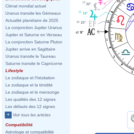
11
12'
22°
Climat mondial actuel
31'
Uranus transite les Gémeaux
12°
Actualité planétaire de 2025
12
39'
23°
La conjonction Jupiter Uranus
5°
42'
Jupiter et Saturne en Verseau
1
La conjonction Saturne Pluton
Jupiter arrive en Sagittaire
Uranus transite le Taureau
2
Saturne transite le Capricorne
Lifestyle
3
Le zodiaque et l'hésitation
Le zodiaque et la timidité
Le zodiaque et le mensonge
Les qualités des 12 signes
Les défauts des 12 signes
+
Voir tous les articles
Compatibilité
Astrologie et compatibilité