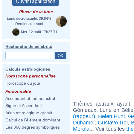
Phase de la lune
Lune décroissante, 39.84%
Dernier croissant
Mer. 12 août 17h37 T.U.
Recherche de célébrité
Calculs astrologiques
Horoscope personnalisé
Horoscope du jour
Personnalité
Ascendant et thème astral
Thèmes astraux ayant
Signe et Ascendant
Gémeaux, Lune en Bélier
Atlas astrologique gratuit
(rappeur)
,
Helen Hunt
,
Ge
Calcul de l'élément dominant
Duhamel
,
Gustavo Rol
,
B
Les 360 degrés symboliques
Merola
... Voir tous les
th