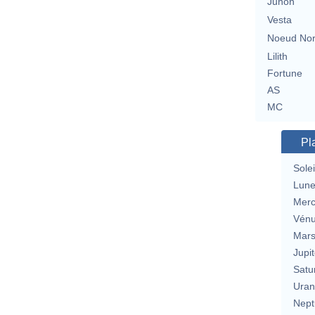
Junon
Vesta
Noeud No
Lilith
Fortune
AS
MC
Pl
Solei
Lun
Merc
Vén
Mar
Jupit
Satu
Uran
Nept