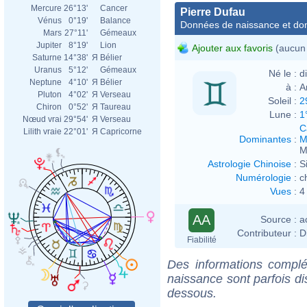
Mercure
26°13'
Cancer
Pierre Dufau
Vénus
0°19'
Balance
Données de naissance et dom
Mars
27°11'
Gémeaux
Jupiter
8°19'
Lion
Ajouter aux favoris
(aucun 
Saturne
14°38'
Я
Bélier
Uranus
5°12'
Gémeaux
Né le :
d
Neptune
4°10'
Я
Bélier
à :
A
Pluton
4°02'
Я
Verseau
Soleil :
2
Chiron
0°52'
Я
Taureau
Lune :
1
Nœud vrai
29°54'
Я
Verseau
C
Lilith vraie
22°01'
Я
Capricorne
Dominantes
:
M
M
Astrologie Chinoise
:
S
Numérologie
:
c
Vues
:
4
AA
Source :
a
Contributeur :
D
Fiabilité
Des informations complé
naissance sont parfois di
dessous.