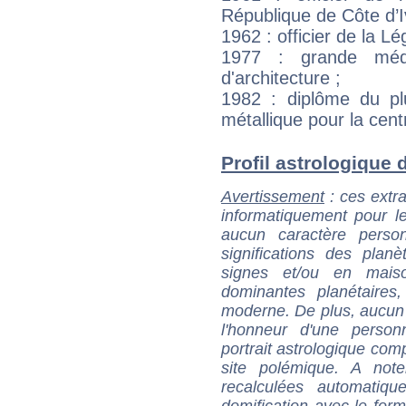
République de Côte d’Iv
1962 : officier de la L
1977 : grande méda
d'architecture ;
1982 : diplôme du pl
métallique pour la cent
Profil astrologique d
Avertissement
: ces extra
informatiquement pour le
aucun caractère perso
significations des pla
signes et/ou en maiso
dominantes planétaires,
moderne. De plus, aucun a
l'honneur d'une personn
portrait astrologique com
site polémique. A note
recalculées automatiq
domification avec le form