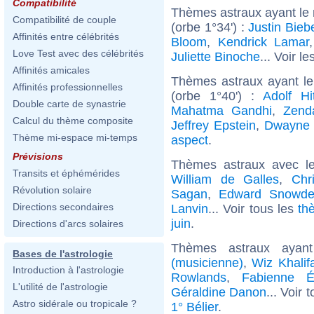
Compatibilité
Thèmes astraux ayant le
Compatibilité de couple
(orbe 1°34') :
Justin Bieb
Affinités entre célébrités
Bloom
,
Kendrick Lamar
Love Test avec des célébrités
Juliette Binoche
... Voir le
Affinités amicales
Thèmes astraux ayant l
Affinités professionnelles
(orbe 1°40') :
Adolf Hit
Double carte de synastrie
Mahatma Gandhi
,
Zend
Calcul du thème composite
Jeffrey Epstein
,
Dwayne 
Thème mi-espace mi-temps
aspect
.
Prévisions
Thèmes astraux avec l
Transits et éphémérides
William de Galles
,
Chr
Révolution solaire
Sagan
,
Edward Snowd
Directions secondaires
Lanvin
... Voir tous les
th
juin
.
Directions d'arcs solaires
Thèmes astraux aya
Bases de l'astrologie
(musicienne)
,
Wiz Khalif
Introduction à l'astrologie
Rowlands
,
Fabienne É
L'utilité de l'astrologie
Géraldine Danon
... Voir 
Astro sidérale ou tropicale ?
1° Bélier
.