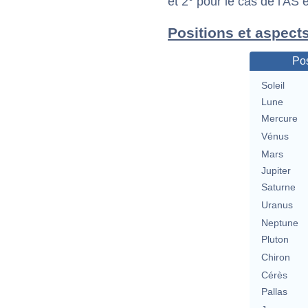
et 2° pour le cas de l'AS
Positions et aspects
Pos
Soleil
Lune
Mercure
Vénus
Mars
Jupiter
Saturne
Uranus
Neptune
Pluton
Chiron
Cérès
Pallas