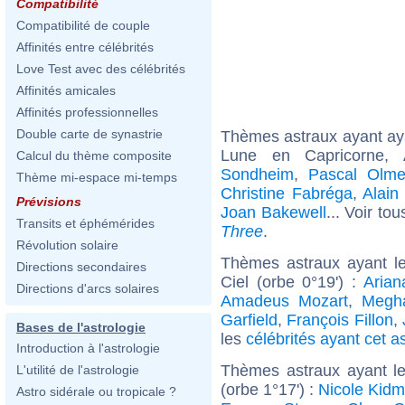
Compatibilité
Compatibilité de couple
Affinités entre célébrités
Love Test avec des célébrités
Affinités amicales
Affinités professionnelles
Double carte de synastrie
Thèmes astraux ayant a
Lune en Capricorne,
Calcul du thème composite
Sondheim
,
Pascal Olme
Thème mi-espace mi-temps
Christine Fabréga
,
Alain
Prévisions
Joan Bakewell
... Voir to
Transits et éphémérides
Three
.
Révolution solaire
Thèmes astraux ayant le
Directions secondaires
Ciel (orbe 0°19') :
Arian
Directions d'arcs solaires
Amadeus Mozart
,
Megh
Garfield
,
François Fillon
,
Bases de l'astrologie
les
célébrités ayant cet a
Introduction à l'astrologie
Thèmes astraux ayant l
L'utilité de l'astrologie
(orbe 1°17') :
Nicole Kid
Astro sidérale ou tropicale ?