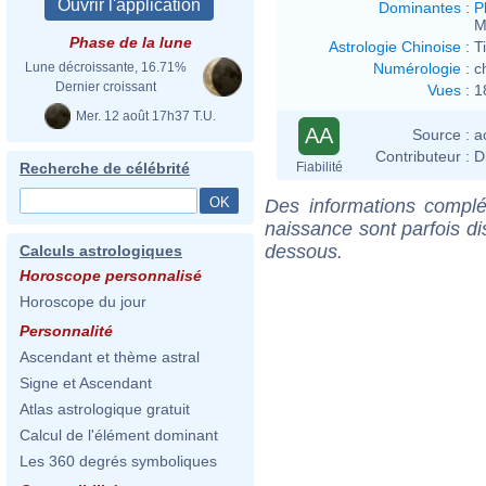
Dominantes
:
P
M
Phase de la lune
Astrologie Chinoise
:
T
Numérologie
:
c
Lune décroissante, 16.71%
Dernier croissant
Vues
:
1
Mer. 12 août 17h37 T.U.
AA
Source :
a
Contributeur :
D
Fiabilité
Recherche de célébrité
Des informations complé
naissance sont parfois di
dessous.
Calculs astrologiques
Horoscope personnalisé
Horoscope du jour
Personnalité
Ascendant et thème astral
Signe et Ascendant
Atlas astrologique gratuit
Calcul de l'élément dominant
Les 360 degrés symboliques