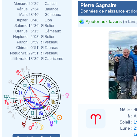
Mercure
29°29'
Cancer
Pierre Gagnaire
Vénus
2°34'
Balance
Données de naissance et dom
Mars
28°40'
Gémeaux
Jupiter
8°48'
Lion
Ajouter aux favoris
(5 fans
Saturne
14°36'
Я
Bélier
Uranus
5°15'
Gémeaux
Neptune
4°08'
Я
Bélier
Pluton
3°59'
Я
Verseau
Chiron
0°51'
Я
Taureau
Nœud vrai
29°51'
Я
Verseau
Lilith vraie
18°39'
Я
Capricorne
Né le :
d
à :
A
Soleil :
1
Lune :
2
L