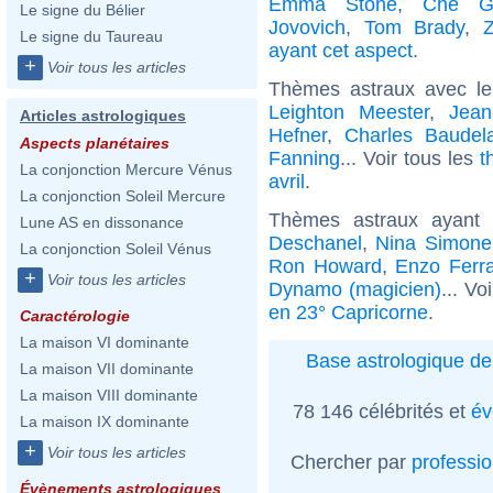
Emma Stone
,
Che G
Le signe du Bélier
Jovovich
,
Tom Brady
,
Le signe du Taureau
ayant cet aspect
.
+
Voir tous les articles
Thèmes astraux avec l
Leighton Meester
,
Jean
Articles astrologiques
Hefner
,
Charles Baudela
Aspects planétaires
Fanning
... Voir tous les
t
La conjonction Mercure Vénus
avril
.
La conjonction Soleil Mercure
Thèmes astraux ayant
Lune AS en dissonance
Deschanel
,
Nina Simone
La conjonction Soleil Vénus
Ron Howard
,
Enzo Ferra
+
Voir tous les articles
Dynamo (magicien)
... Vo
en 23° Capricorne
.
Caractérologie
La maison VI dominante
Base astrologique de
La maison VII dominante
La maison VIII dominante
78 146 célébrités et
év
La maison IX dominante
+
Voir tous les articles
Chercher par
professi
Évènements astrologiques