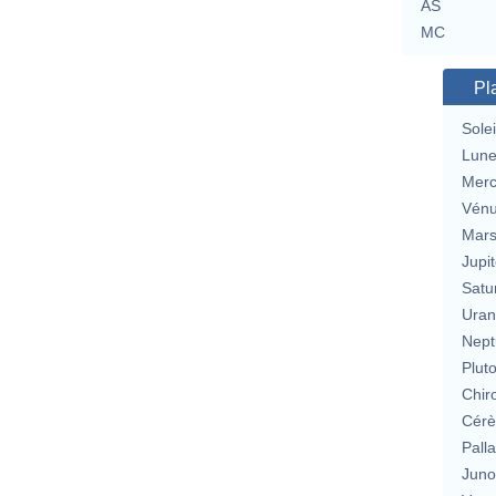
AS
MC
Pl
Solei
Lun
Merc
Vén
Mar
Jupit
Satu
Uran
Nept
Plut
Chir
Cérè
Pall
Jun