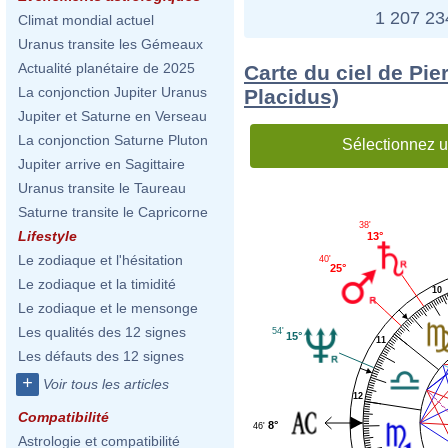
1 207 2
Climat mondial actuel
Uranus transite les Gémeaux
Actualité planétaire de 2025
Carte du ciel de Pie
La conjonction Jupiter Uranus
Placidus)
Jupiter et Saturne en Verseau
La conjonction Saturne Pluton
Sélectionnez u
Jupiter arrive en Sagittaire
Uranus transite le Taureau
Saturne transite le Capricorne
38'
Lifestyle
13°
Le zodiaque et l'hésitation
40'
25°
Le zodiaque et la timidité
10
Le zodiaque et le mensonge
Les qualités des 12 signes
54'
15°
11
Les défauts des 12 signes
+
Voir tous les articles
12
Compatibilité
8°
46'
Astrologie et compatibilité