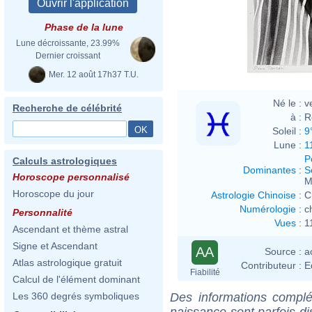
Phase de la lune
Lune décroissante, 23.99%
Dernier croissant
Mer. 12 août 17h37 T.U.
Né le :
v
Recherche de célébrité
à :
R
Soleil :
9
Lune :
1
P
Calculs astrologiques
Dominantes
:
S
Horoscope personnalisé
M
Horoscope du jour
Astrologie Chinoise
:
C
Numérologie
:
c
Personnalité
Vues
:
1
Ascendant et thème astral
Signe et Ascendant
AA
Source :
a
Atlas astrologique gratuit
Contributeur :
E
Fiabilité
Calcul de l'élément dominant
Des informations complé
Les 360 degrés symboliques
naissance sont parfois di