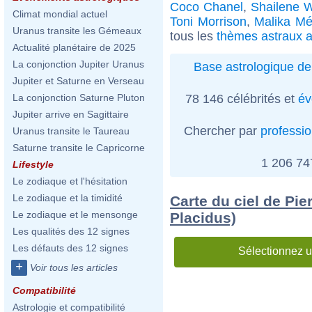
Coco Chanel
,
Shailene 
Climat mondial actuel
Toni Morrison
,
Malika M
Uranus transite les Gémeaux
tous les
thèmes astraux a
Actualité planétaire de 2025
La conjonction Jupiter Uranus
Base astrologique de
Jupiter et Saturne en Verseau
78 146 célébrités et
év
La conjonction Saturne Pluton
Jupiter arrive en Sagittaire
Chercher par
professi
Uranus transite le Taureau
Saturne transite le Capricorne
1 206 7
Lifestyle
Le zodiaque et l'hésitation
Le zodiaque et la timidité
Carte du ciel de Pie
Le zodiaque et le mensonge
Placidus)
Les qualités des 12 signes
Les défauts des 12 signes
Sélectionnez u
+
Voir tous les articles
Compatibilité
Astrologie et compatibilité