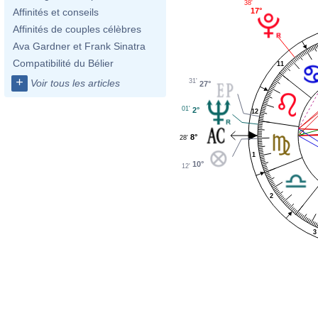
38'
17°
Affinités et conseils
Affinités de couples célèbres
Ava Gardner et Frank Sinatra
Compatibilité du Bélier
11
+
31'
Voir tous les articles
27°
01'
2°
12
8°
28'
1
10°
12'
2
3