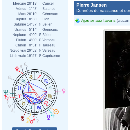
Mercure
28°19'
Cancer
Pierre Jansen
Vénus
1°48'
Balance
Données de naissance et dom
Mars
28°10'
Gémeaux
Jupiter
8°38'
Lion
Ajouter aux favoris
(aucun 
Saturne
14°37'
Я
Bélier
Uranus
5°14'
Gémeaux
Neptune
4°09'
Я
Bélier
Pluton
4°00'
Я
Verseau
Chiron
0°51'
Я
Taureau
Nœud vrai
29°52'
Я
Verseau
Lilith vraie
19°57'
Я
Capricorne