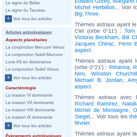
Edward Gorey
,
Margaret 
Le signe du Bélier
Michel Herbillon
... Voir 
Le signe du Taureau
Big Three
.
+
Voir tous les articles
Thèmes astraux ayant le
Ciel (orbe 0°11') :
Tom 
Articles astrologiques
Victoria Beckham
,
Bill C
Aspects planétaires
Jacques Chirac
,
Penn B
La conjonction Mercure Vénus
aspect
.
La conjonction Soleil Mercure
Thèmes astraux ayant l
Lune AS en dissonance
(orbe 0°21') :
Rihanna
,
R
La conjonction Soleil Vénus
Niro
,
Winston Churchil
+
Voir tous les articles
Michael B. Jordan
,
Am
aspect
.
Caractérologie
La maison VI dominante
Thèmes astraux avec 
La maison VII dominante
Richard Ramirez
,
Natal
Michel de Montaigne
,
O
La maison VIII dominante
Siegel
... Voir tous les
th
La maison IX dominante
février
.
+
Voir tous les articles
Thèmes astraux ayant l
Évènements astrologiques