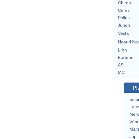
Chiron
Cérès
Pallas
Junon
Vesta
Noeud No
Lilith
Fortune
AS
MC
Pl
Solei
Lun
Merc
Vén
Mar
Jupit