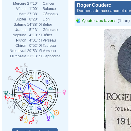
Mercure
27°10'
Cancer
Roger Couderc
Vénus
1°00'
Balance
Données de naissance et dom
Mars
27°38'
Gémeaux
Jupiter
8°28'
Lion
Ajouter aux favoris
(1 fan)
Saturne
14°38'
Я
Bélier
Uranus
5°13'
Gémeaux
Neptune
4°10'
Я
Bélier
Pluton
4°01'
Я
Verseau
Chiron
0°52'
Я
Taureau
Nœud vrai
29°53'
Я
Verseau
Lilith vraie
21°13'
Я
Capricorne