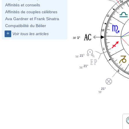
10
Affinités et conseils
Affinités de couples célèbres
11
Ava Gardner et Frank Sinatra
Compatibilité du Bélier
12
+
Voir tous les articles
1°
30'
1
21°
56'
21°
56'
2
21°
56'