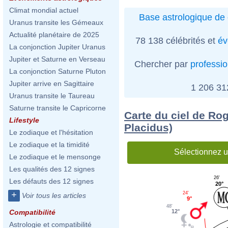
Climat mondial actuel
Base astrologique de 
Uranus transite les Gémeaux
Actualité planétaire de 2025
78 138 célébrités et
év
La conjonction Jupiter Uranus
Jupiter et Saturne en Verseau
Chercher par
professi
La conjonction Saturne Pluton
Jupiter arrive en Sagittaire
1 206 3
Uranus transite le Taureau
Saturne transite le Capricorne
Carte du ciel de Ro
Lifestyle
Placidus)
Le zodiaque et l'hésitation
Le zodiaque et la timidité
Sélectionnez u
Le zodiaque et le mensonge
Les qualités des 12 signes
26'
Les défauts des 12 signes
20°
+
24'
Voir tous les articles
9°
48'
12°
Compatibilité
Astrologie et compatibilité