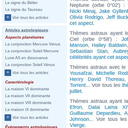
Le signe du Bélier
Neptune (orbe 0°02') :
Le signe du Taureau
Nicki Minaj
,
Jake Gyllen
Olivia Rodrigo
,
Jeff Buck
+
Voir tous les articles
cet aspect
.
Articles astrologiques
Thèmes astraux ayant le
Aspects planétaires
Ciel (orbe 0°58') :
Jo
La conjonction Mercure Vénus
Manson
,
Hailey Baldwin
Sebastian Stan
,
Aubre
La conjonction Soleil Mercure
célébrités ayant cet aspe
Lune AS en dissonance
La conjonction Soleil Vénus
Thèmes astraux avec le
+
Yousafzai
,
Michelle Rod
Voir tous les articles
Henry David Thoreau
Caractérologie
Torrent
... Voir tous les
th
La maison VI dominante
juillet
.
La maison VII dominante
Thèmes astraux ayant l
La maison VIII dominante
Efron
,
Dalai Lama XI
La maison IX dominante
Guillaume Depardieu
,
A
+
Voir tous les articles
Johnson
... Voir tous le
Vierge
.
Évènements astrologiques