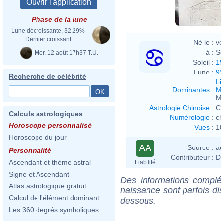
Phase de la lune
Lune décroissante, 32.29%
Dernier croissant
Né le :
v
à :
S
Mer. 12 août 17h37 T.U.
Soleil :
1
Lune :
9
Recherche de célébrité
L
Dominantes
:
M
M
Astrologie Chinoise
:
C
Calculs astrologiques
Numérologie
:
c
Horoscope personnalisé
Vues
:
1
Horoscope du jour
AA
Source :
a
Personnalité
Contributeur :
D
Ascendant et thème astral
Fiabilité
Signe et Ascendant
Des informations complé
Atlas astrologique gratuit
naissance sont parfois di
Calcul de l'élément dominant
dessous.
Les 360 degrés symboliques