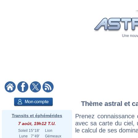
Une nouve
Thème astral et c
Prenez connaissance 
Transits et éphémérides
avec sa carte du ciel, 
7 août, 19h12 T.U.
le calcul de ses domina
Soleil
15°18'
Lion
Lune
7°49'
Gémeaux