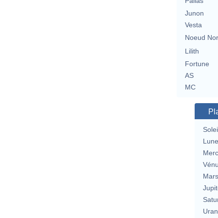
Pallas
Junon
Vesta
Noeud No
Lilith
Fortune
AS
MC
Pl
Solei
Lun
Merc
Vén
Mar
Jupit
Satu
Uran