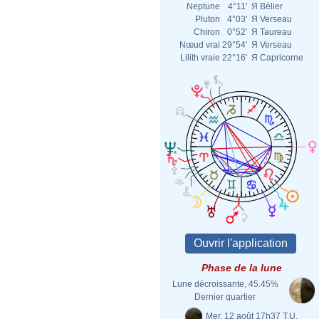
Neptune
4°11'
Я
Bélier
Pluton
4°03'
Я
Verseau
Chiron
0°52'
Я
Taureau
Nœud vrai
29°54'
Я
Verseau
Lilith vraie
22°16'
Я
Capricorne
Phase de la lune
Lune décroissante, 45.45%
Dernier quartier
Mer. 12 août 17h37 T.U.