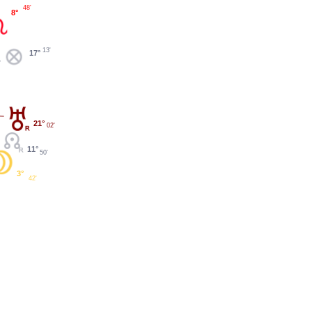
48'
8°
13'
17°
21°
02'
11°
50'
3°
42'