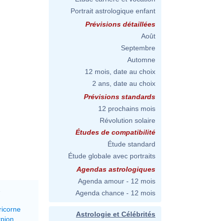
Portrait astrologique enfant
Prévisions détaillées
Août
Septembre
Automne
udio_shot_of_Roy_Thomas_Baker.Photo_by_Tere_Baker.jpg
12 mois, date au choix
2 ans, date au choix
Prévisions standards
12 prochains mois
Révolution solaire
udio_shot_of_Roy_Thomas_Baker.Photo_by_Tere_Baker.jpg
Études de compatibilité
Étude standard
Étude globale avec portraits
Agendas astrologiques
Agenda amour - 12 mois
1
Agenda chance - 12 mois
ricorne
Astrologie et Célébrités
rpion