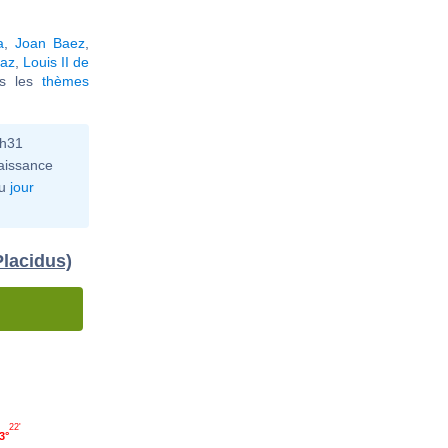
a
,
Joan Baez
,
naz
,
Louis II de
ous les
thèmes
6h31
aissance
u
jour
Placidus)
22'
3°