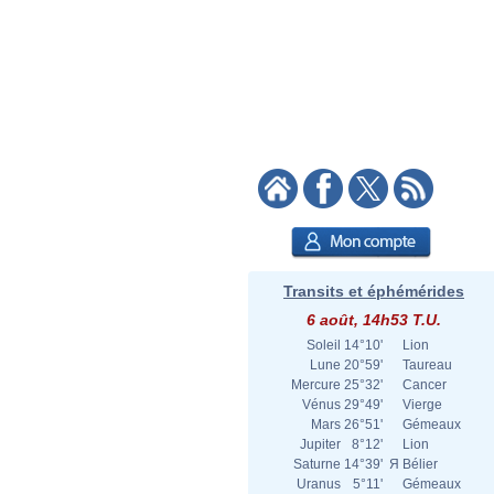
Transits et éphémérides
6 août, 14h53 T.U.
Soleil
14°10'
Lion
Lune
20°59'
Taureau
Mercure
25°32'
Cancer
Vénus
29°49'
Vierge
Mars
26°51'
Gémeaux
Jupiter
8°12'
Lion
Saturne
14°39'
Я
Bélier
Uranus
5°11'
Gémeaux