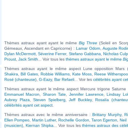
Thèmes astraux ayant ayant le même
Big Three
(Soleil en Scor
Gémeaux, Ascendant en Capricorne) :
Lamar Odom
,
Auguste Rodi
Dylan McDermott
,
Séverine Ferrer
,
Stefano Gabbana
,
Nicholas Cul
Proust
,
Jack Smith
... Voir tous les
thèmes astraux ayant le même
Bi
Thèmes astraux ayant le même aspect Lune opposition Mars (
Shakira
,
Bill Gates
,
Robbie Williams
,
Kate Moss
,
Reese Witherspo
Rosé (chanteuse)
,
G-Eazy
,
Bar Refaeli
... Voir les
célébrités ayant ce
Thèmes astraux ayant le même aspect Mercure trigone Saturne (
Emmanuel Macron
,
Sharon Tate
,
Jennifer Lawrence
,
Lindsay Lo
Aubrey Plaza
,
Steven Spielberg
,
Jeff Buckley
,
Rosalía (chanteu
célébrités ayant cet aspect
.
Thèmes astraux avec le même anniversaire :
Brittany Murphy
,
R
Ellen Pompeo
,
Martin Luther
,
Rochelle Gordon
,
Taron Egerton
,
Neil
(musicien)
,
Kiernan Shipka
... Voir tous les
thèmes astraux des célé