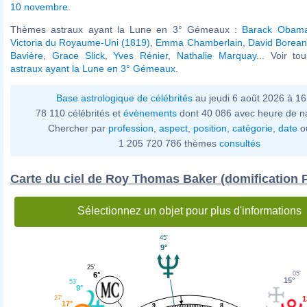
10 novembre
.
Thèmes astraux ayant la Lune en 3° Gémeaux :
Barack Obam
Victoria du Royaume-Uni (1819)
,
Emma Chamberlain
,
David Borea
Bavière
,
Grace Slick
,
Yves Rénier
,
Nathalie Marquay
... Voir t
astraux ayant la Lune en 3° Gémeaux
.
Base astrologique de célébrités
au jeudi 6 août 2026 à 1
78 110 célébrités et
évènements
dont 40 086 avec heure de n
Chercher par
profession
,
aspect
,
position
,
catégorie
,
date
o
1 205 720 786 thèmes
consultés
Carte du ciel de Roy Thomas Baker (domification 
Sélectionnez un objet pour plus d'informations
45'
9°
25'
05'
6°
15°
53'
9°
1
27'
17°
8
9