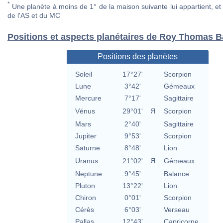
*
Une planète à moins de 1° de la maison suivante lui appartient, et 
de l'AS et du MC
Positions et aspects planétaires de Roy Thomas B
Positions des planètes
Soleil
17°27'
Scorpion
Lune
3°42'
Gémeaux
Mercure
7°17'
Sagittaire
Vénus
29°01'
Я
Scorpion
Mars
2°40'
Sagittaire
Jupiter
9°53'
Scorpion
Saturne
8°48'
Lion
Uranus
21°02'
Я
Gémeaux
Neptune
9°45'
Balance
Pluton
13°22'
Lion
Chiron
0°01'
Scorpion
Cérès
6°03'
Verseau
Pallas
12°43'
Capricorne