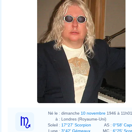
Whitfeild_St,_London,_England_st
Pointillist
Pointillist
talk
Whitfeild_St,_London,_England_st
Né le :
dimanche
10 novembre
1946 à 11h0
à :
Londres (Royaume-Uni)
Soleil :
17°27' Scorpion
AS :
0°58' Cap
Lune :
3°42' Gémeaux
MC :
6°25' Sco