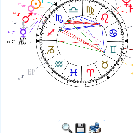
01'
29°
10
40'
2°
57'
11
4°
7
17'
7°
12
0°
58'
6
1
5
4
1°
50'
3
2