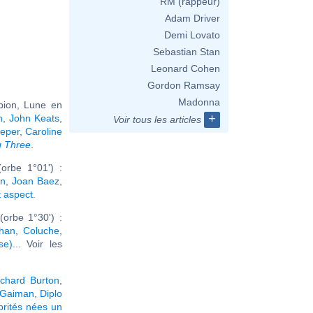
RM (rappeur)
Adam Driver
Demi Lovato
Sebastian Stan
Leonard Cohen
Gordon Ramsay
Madonna
pion, Lune en
+
n
,
John Keats
,
Voir tous les articles
peper
,
Caroline
g Three
.
orbe 1°01') :
on
,
Joan Baez
,
t aspect
.
orbe 1°30') :
han
,
Coluche
,
se)
... Voir les
ichard Burton
,
 Gaiman
,
Diplo
brités nées un