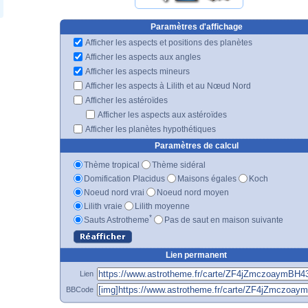
Paramètres d'affichage
Afficher les aspects et positions des planètes
Afficher les aspects aux angles
Afficher les aspects mineurs
Afficher les aspects à Lilith et au Nœud Nord
Afficher les astéroïdes
Afficher les aspects aux astéroïdes
Afficher les planètes hypothétiques
Paramètres de calcul
Thème tropical
Thème sidéral
Domification Placidus
Maisons égales
Koch
Noeud nord vrai
Noeud nord moyen
Lilith vraie
Lilith moyenne
*
Sauts Astrotheme
Pas de saut en maison suivante
Lien permanent
Lien
BBCode