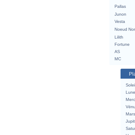
Pallas
Junon
Vesta
Noeud No
Lilith
Fortune
AS
MC
Pl
Solei
Lun
Merc
Vén
Mar
Jupit
Satu