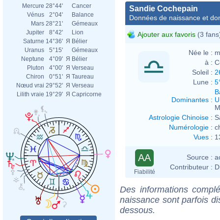
Mercure
28°44'
Cancer
Sandie Cochepain
Vénus
2°04'
Balance
Données de naissance et dom
Mars
28°21'
Gémeaux
Jupiter
8°42'
Lion
Ajouter aux favoris
(3 fans
Saturne
14°36'
Я
Bélier
Uranus
5°15'
Gémeaux
Née le :
m
Neptune
4°09'
Я
Bélier
à :
C
Pluton
4°00'
Я
Verseau
Soleil :
2
Chiron
0°51'
Я
Taureau
Lune :
5
Nœud vrai
29°52'
Я
Verseau
B
Lilith vraie
19°29'
Я
Capricorne
Dominantes
:
U
M
Astrologie Chinoise
:
S
Numérologie
:
c
Vues
:
1
AA
Source :
a
Contributeur :
D
Fiabilité
Des informations complé
naissance sont parfois di
dessous.