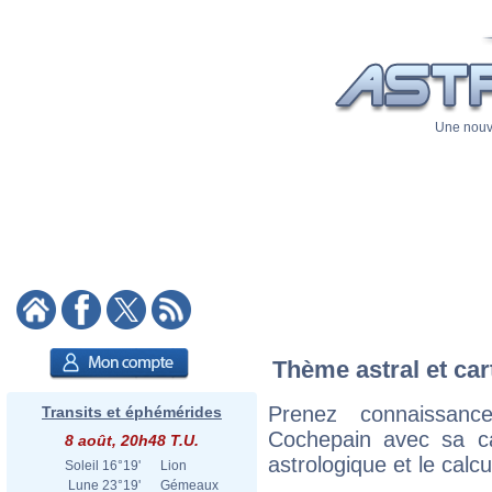
Une nouve
Thème astral et car
Prenez connaissan
Transits et éphémérides
Cochepain avec sa car
8 août, 20h48 T.U.
astrologique et le calc
Soleil
16°19'
Lion
Lune
23°19'
Gémeaux