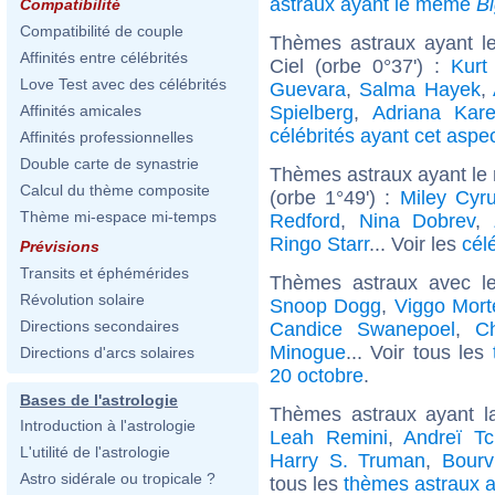
astraux ayant le même
B
Compatibilité
Compatibilité de couple
Thèmes astraux ayant l
Affinités entre célébrités
Ciel (orbe 0°37') :
Kurt
Love Test avec des célébrités
Guevara
,
Salma Hayek
,
Spielberg
,
Adriana Kar
Affinités amicales
célébrités ayant cet aspe
Affinités professionnelles
Double carte de synastrie
Thèmes astraux ayant le
Calcul du thème composite
(orbe 1°49') :
Miley Cyr
Thème mi-espace mi-temps
Redford
,
Nina Dobrev
,
Ringo Starr
... Voir les
cél
Prévisions
Transits et éphémérides
Thèmes astraux avec l
Révolution solaire
Snoop Dogg
,
Viggo Mor
Directions secondaires
Candice Swanepoel
,
C
Minogue
... Voir tous les
Directions d'arcs solaires
20 octobre
.
Bases de l'astrologie
Thèmes astraux ayant l
Introduction à l'astrologie
Leah Remini
,
Andreï Tch
L'utilité de l'astrologie
Harry S. Truman
,
Bourvi
Astro sidérale ou tropicale ?
tous les
thèmes astraux a