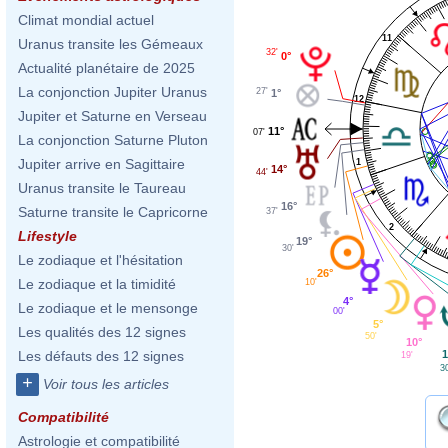
Climat mondial actuel
11
Uranus transite les Gémeaux
32'
0°
Actualité planétaire de 2025
La conjonction Jupiter Uranus
27'
1°
12
Jupiter et Saturne en Verseau
11°
07'
La conjonction Saturne Pluton
Jupiter arrive en Sagittaire
1
14°
44'
Uranus transite le Taureau
16°
Saturne transite le Capricorne
37'
2
Lifestyle
19°
30'
Le zodiaque et l'hésitation
26°
Le zodiaque et la timidité
10'
4°
Le zodiaque et le mensonge
00'
5°
Les qualités des 12 signes
50'
10°
1
Les défauts des 12 signes
19'
3
+
Voir tous les articles
Compatibilité
Astrologie et compatibilité