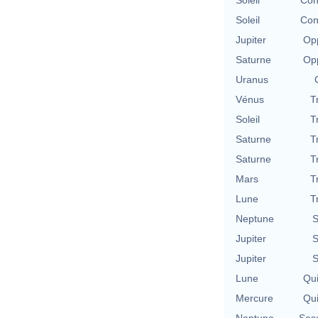
Soleil
Con
Jupiter
Opp
Saturne
Opp
Uranus
Vénus
T
Soleil
T
Saturne
T
Saturne
T
Mars
T
Lune
T
Neptune
S
Jupiter
S
Jupiter
S
Lune
Qu
Mercure
Qu
Neptune
Ses