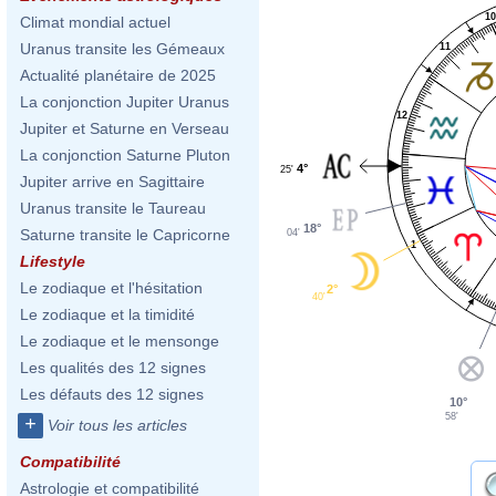
1
Climat mondial actuel
Uranus transite les Gémeaux
11
Actualité planétaire de 2025
La conjonction Jupiter Uranus
12
Jupiter et Saturne en Verseau
La conjonction Saturne Pluton
4°
25'
Jupiter arrive en Sagittaire
Uranus transite le Taureau
18°
Saturne transite le Capricorne
04'
1
Lifestyle
Le zodiaque et l'hésitation
2°
40'
Le zodiaque et la timidité
Le zodiaque et le mensonge
Les qualités des 12 signes
Les défauts des 12 signes
10°
58'
+
Voir tous les articles
Compatibilité
Astrologie et compatibilité