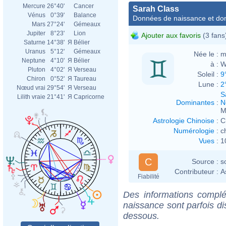
Mercure
26°40'
Cancer
Sarah Class
Vénus
0°39'
Balance
Données de naissance et dom
Mars
27°24'
Gémeaux
Jupiter
8°23'
Lion
Ajouter aux favoris
(3 fans
Saturne
14°38'
Я
Bélier
Uranus
5°12'
Gémeaux
Née le :
m
Neptune
4°10'
Я
Bélier
à :
W
Pluton
4°02'
Я
Verseau
Soleil :
9
Chiron
0°52'
Я
Taureau
Lune :
2
Nœud vrai
29°54'
Я
Verseau
S
Lilith vraie
21°41'
Я
Capricorne
Dominantes
:
N
M
Astrologie Chinoise
:
C
Numérologie
:
c
Vues
:
1
C
Source :
s
Contributeur :
A
Fiabilité
Des informations complé
naissance sont parfois di
dessous.