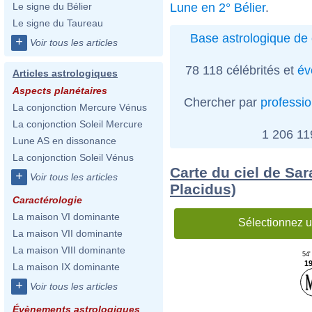
Lune en 2° Bélier
.
Le signe du Bélier
Le signe du Taureau
Base astrologique de 
+
Voir tous les articles
78 118 célébrités et
év
Articles astrologiques
Aspects planétaires
Chercher par
professi
La conjonction Mercure Vénus
La conjonction Soleil Mercure
1 206 1
Lune AS en dissonance
La conjonction Soleil Vénus
Carte du ciel de Sar
+
Voir tous les articles
Placidus)
Caractérologie
La maison VI dominante
Sélectionnez u
La maison VII dominante
La maison VIII dominante
54'
19
La maison IX dominante
+
Voir tous les articles
Évènements astrologiques