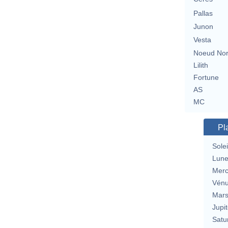
Pallas
Junon
Vesta
Noeud No
Lilith
Fortune
AS
MC
Pl
Solei
Lun
Merc
Vén
Mar
Jupit
Satu