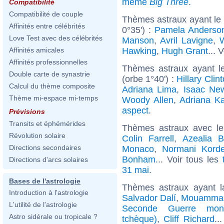
même
Big Three
.
Compatibilité
Compatibilité de couple
Thèmes astraux ayant le
Affinités entre célébrités
0°35') :
Pamela Anderso
Love Test avec des célébrités
Manson
,
Avril Lavigne
,
W
Hawking
,
Hugh Grant
... 
Affinités amicales
Affinités professionnelles
Thèmes astraux ayant l
Double carte de synastrie
(orbe 1°40') :
Hillary Clin
Calcul du thème composite
Adriana Lima
,
Isaac Ne
Thème mi-espace mi-temps
Woody Allen
,
Adriana K
aspect
.
Prévisions
Transits et éphémérides
Thèmes astraux avec l
Révolution solaire
Colin Farrell
,
Azealia 
Directions secondaires
Monaco
,
Normani Korde
Bonham
... Voir tous les
Directions d'arcs solaires
31 mai
.
Bases de l'astrologie
Thèmes astraux ayant l
Introduction à l'astrologie
Salvador Dalí
,
Mouammar
L'utilité de l'astrologie
Seconde Guerre mond
Astro sidérale ou tropicale ?
tchèque)
,
Cliff Richard
..