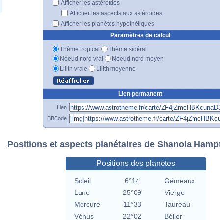
Afficher les astéroïdes
Afficher les aspects aux astéroïdes
Afficher les planètes hypothétiques
Paramètres de calcul
Thème tropical
Thème sidéral
Noeud nord vrai
Noeud nord moyen
Lilith vraie
Lilith moyenne
Lien permanent
Lien
BBCode
Positions et aspects planétaires de Shanola Hamp
Positions des planètes
Soleil
6°14'
Gémeaux
Lune
25°09'
Vierge
Mercure
11°33'
Taureau
Vénus
22°02'
Bélier