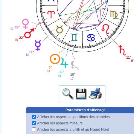
22°
02'
22°
55'
11°
33'
11°
48'
6°
14'
11°
18°
51'
15'
Paramètres d'affichage
Afficher les aspects et positions des planètes
Afficher les aspects mineurs
Afficher les aspects à Lilith et au Nœud Nord