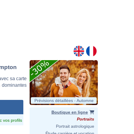
ampton
vec sa carte
es dominantes
Prévisions détaillées - Automne
Boutique en ligne
Portraits
c vos profils
Portrait astrologique
Étude carrière et vocation