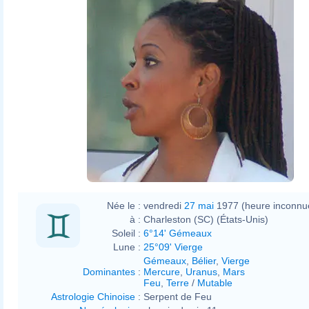
Née le :
vendredi
27 mai
1977 (heure inconnu
à :
Charleston (SC) (États-Unis)
Soleil :
6°14' Gémeaux
Lune :
25°09' Vierge
Gémeaux
,
Bélier
,
Vierge
Dominantes
:
Mercure
,
Uranus
,
Mars
Feu
,
Terre
/
Mutable
Astrologie Chinoise
:
Serpent de Feu