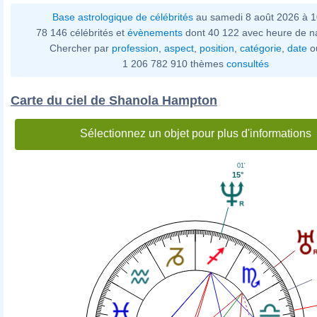
Base astrologique de célébrités
au samedi 8 août 2026 à 
78 146 célébrités et
évènements
dont 40 122 avec heure de n
Chercher par
profession
,
aspect
,
position
,
catégorie
,
date
o
1 206 782 910 thèmes
consultés
Carte du ciel de Shanola Hampton
Sélectionnez un objet pour plus d'informations
01'
15°