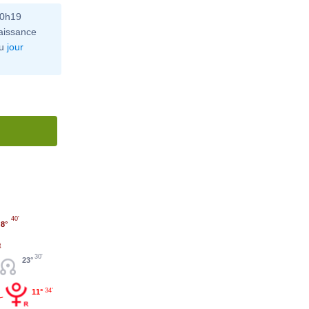
10h19
aissance
u
jour
40'
8°
30'
23°
34'
11°