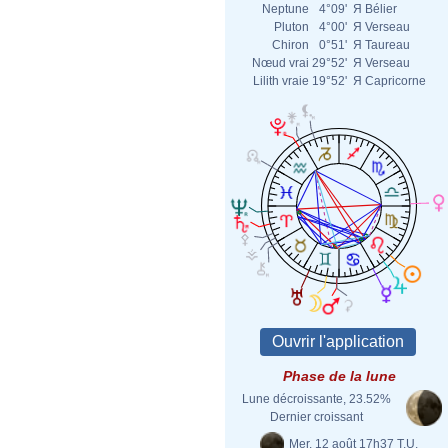
Neptune
4°09'
Я
Bélier
Pluton
4°00'
Я
Verseau
Chiron
0°51'
Я
Taureau
Nœud vrai
29°52'
Я
Verseau
Lilith vraie
19°52'
Я
Capricorne
Phase de la lune
Lune décroissante, 23.52%
Dernier croissant
Mer. 12 août 17h37 T.U.