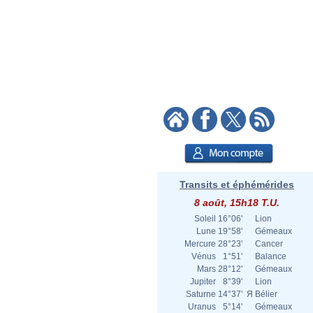
Transits et éphémérides
8 août, 15h18 T.U.
Soleil
16°06'
Lion
Lune
19°58'
Gémeaux
Mercure
28°23'
Cancer
Vénus
1°51'
Balance
Mars
28°12'
Gémeaux
Jupiter
8°39'
Lion
Saturne
14°37'
Я
Bélier
Uranus
5°14'
Gémeaux