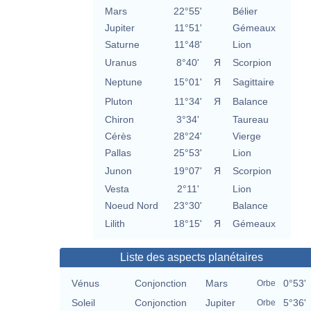
Mars
22°55'
Bélier
Jupiter
11°51'
Gémeaux
Saturne
11°48'
Lion
Uranus
8°40'
Я
Scorpion
Neptune
15°01'
Я
Sagittaire
Pluton
11°34'
Я
Balance
Chiron
3°34'
Taureau
Cérès
28°24'
Vierge
Pallas
25°53'
Lion
Junon
19°07'
Я
Scorpion
Vesta
2°11'
Lion
Noeud Nord
23°30'
Balance
Lilith
18°15'
Я
Gémeaux
Liste des aspects planétaires
Vénus
Conjonction
Mars
0°53'
Orbe
Soleil
Conjonction
Jupiter
5°36'
Orbe