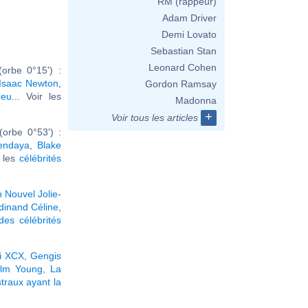
RM (rappeur)
Adam Driver
Demi Lovato
Sebastian Stan
Leonard Cohen
orbe 0°15') :
Isaac Newton
,
Gordon Ramsay
beu
... Voir les
Madonna
+
Voir tous les articles
orbe 0°53') :
endaya
,
Blake
r les
célébrités
h Nouvel Jolie-
dinand Céline
,
des célébrités
i XCX
,
Gengis
olm Young
,
La
traux ayant la