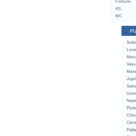
Fortune
AS
MC
Pl
Solei
Lun
Merc
Vén
Mar
Jupit
Satu
Uran
Nept
Plut
Chir
Cérè
Pall