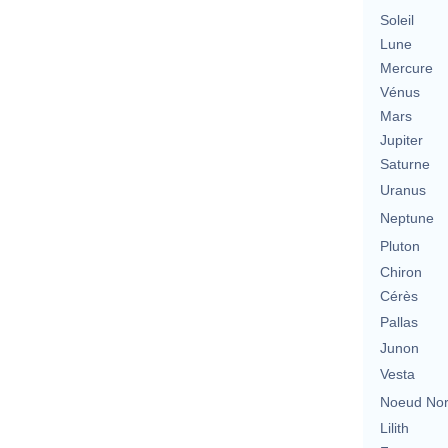
Soleil
Lune
Mercure
Vénus
Mars
Jupiter
Saturne
Uranus
Neptune
Pluton
Chiron
Cérès
Pallas
Junon
Vesta
Noeud No
Lilith