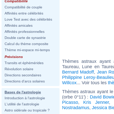
Compatibilité
Compatibilité de couple
Affinités entre célébrités
Love Test avec des célébrités
Affinités amicales
Affinités professionnelles
Double carte de synastrie
Calcul du thème composite
Thème mi-espace mi-temps
Prévisions
Thèmes astraux ayant
Transits et éphémérides
Taureau, Lune en Taure
Révolution solaire
Bernard Madoff
,
Jean Ro
Directions secondaires
Philippine Leroy-Beaulie
Directions d'arcs solaires
Willcox
... Voir tous les
th
Thèmes astraux ayant le
Bases de l'astrologie
(orbe 0°11') :
David Bowi
Introduction à l'astrologie
Picasso
,
Kris Jenner
,
L'utilité de l'astrologie
Nostradamus
,
Jessica Bi
Astro sidérale ou tropicale ?