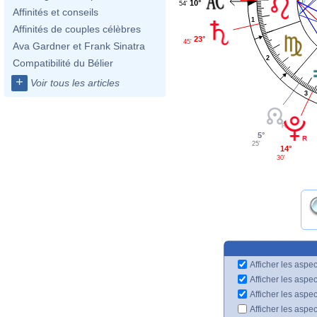
10°
54'
Affinités et conseils
1
Affinités de couples célèbres
23°
45'
Ava Gardner et Frank Sinatra
2
Compatibilité du Bélier
+
Voir tous les articles
3
5°
25'
14°
30'
Afficher les aspec
Afficher les aspe
Afficher les aspe
Afficher les aspe