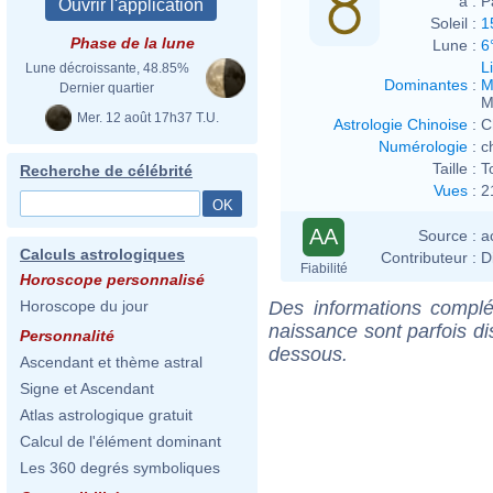
à :
P
Soleil :
1
Phase de la lune
Lune :
6
L
Lune décroissante, 48.85%
Dominantes
:
M
Dernier quartier
M
Mer. 12 août 17h37 T.U.
Astrologie Chinoise
:
C
Numérologie
:
c
Taille :
T
Recherche de célébrité
Vues
:
2
AA
Source :
a
Calculs astrologiques
Contributeur :
D
Fiabilité
Horoscope personnalisé
Des informations complé
Horoscope du jour
naissance sont parfois di
Personnalité
dessous.
Ascendant et thème astral
Signe et Ascendant
Atlas astrologique gratuit
Calcul de l'élément dominant
Les 360 degrés symboliques