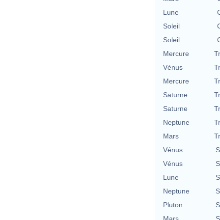
Lune
Soleil
Soleil
Mercure
T
Vénus
T
Mercure
T
Saturne
T
Saturne
T
Neptune
T
Mars
T
Vénus
S
Vénus
S
Lune
S
Neptune
S
Pluton
S
Mars
S