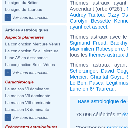
Thèmes astraux ayant
Le signe du Bélier
Ascendant (orbe 0°28') :
Le signe du Taureau
Audrey Tautou
,
Ozzy Os
+
Voir tous les articles
Carolyn Bessette Kenn
ayant cet aspect
.
Articles astrologiques
Thèmes astraux avec le
Aspects planétaires
Sigmund Freud
,
Baekhy
La conjonction Mercure Vénus
Maximilien Robespierre
,
La conjonction Soleil Mercure
tous les
thèmes astraux d
Lune AS en dissonance
Thèmes astraux ayan
La conjonction Soleil Vénus
Scherzinger
,
David Gogg
+
Voir tous les articles
Mercier
,
Chantal Goya
,
Caractérologie
Le Bon
,
Pascal Légitimu
Lune en 6° Taureau
.
La maison VI dominante
La maison VII dominante
Base astrologique de 
La maison VIII dominante
La maison IX dominante
78 096 célébrités et
év
+
Voir tous les articles
Évènements astrologiques
Chercher par
professi