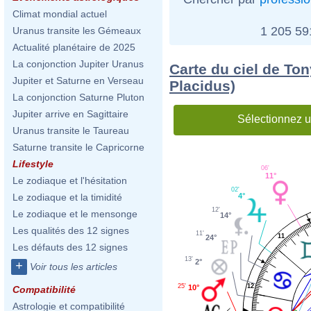
Climat mondial actuel
1 205 5
Uranus transite les Gémeaux
Actualité planétaire de 2025
La conjonction Jupiter Uranus
Carte du ciel de To
Jupiter et Saturne en Verseau
Placidus)
La conjonction Saturne Pluton
Jupiter arrive en Sagittaire
Sélectionnez u
Uranus transite le Taureau
Saturne transite le Capricorne
Lifestyle
06'
11°
Le zodiaque et l'hésitation
02'
Le zodiaque et la timidité
4°
12'
Le zodiaque et le mensonge
14°
Les qualités des 12 signes
11'
11
24°
Les défauts des 12 signes
13'
2°
+
Voir tous les articles
12
25'
10°
Compatibilité
Astrologie et compatibilité