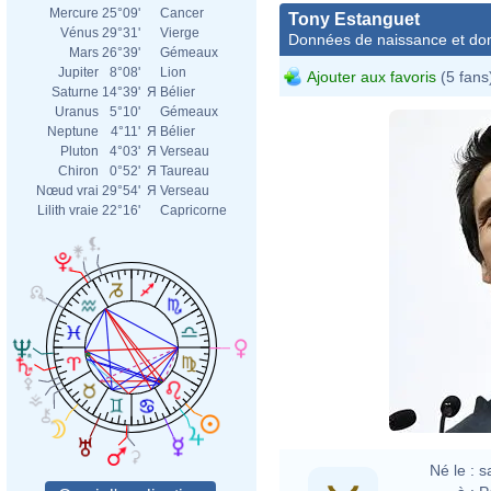
Mercure
25°09'
Cancer
Tony Estanguet
Vénus
29°31'
Vierge
Données de naissance et dom
Mars
26°39'
Gémeaux
Jupiter
8°08'
Lion
Ajouter aux favoris
(5 fans
Saturne
14°39'
Я
Bélier
Uranus
5°10'
Gémeaux
Neptune
4°11'
Я
Bélier
Pluton
4°03'
Я
Verseau
Chiron
0°52'
Я
Taureau
Nœud vrai
29°54'
Я
Verseau
Lilith vraie
22°16'
Capricorne
Né le :
s