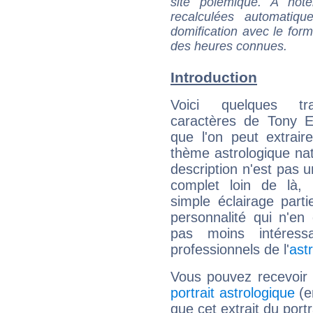
site polémique. A note
recalculées automatiq
domification avec le form
des heures connues.
Introduction
Voici quelques tr
caractères de Tony E
que l'on peut extrai
thème astrologique nat
description n'est pas u
complet loin de là,
simple éclairage parti
personnalité qui n'e
pas moins intéres
professionnels de l'
ast
Vous pouvez recevoir
portrait astrologique
(e
que cet extrait du port