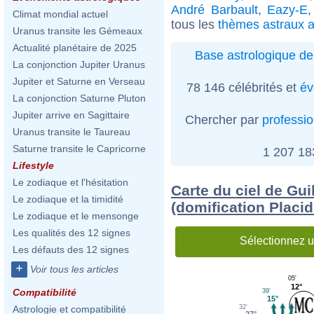
André Barbault
,
Eazy-E
Climat mondial actuel
tous les
thèmes astraux a
Uranus transite les Gémeaux
Actualité planétaire de 2025
Base astrologique de
La conjonction Jupiter Uranus
Jupiter et Saturne en Verseau
78 146 célébrités et
év
La conjonction Saturne Pluton
Jupiter arrive en Sagittaire
Chercher par
professi
Uranus transite le Taureau
Saturne transite le Capricorne
1 207 1
Lifestyle
Le zodiaque et l'hésitation
Carte du ciel de Gu
Le zodiaque et la timidité
(domification Placi
Le zodiaque et le mensonge
Les qualités des 12 signes
Sélectionnez u
Les défauts des 12 signes
+
Voir tous les articles
05'
12°
Compatibilité
39'
15°
32'
Astrologie et compatibilité
27°