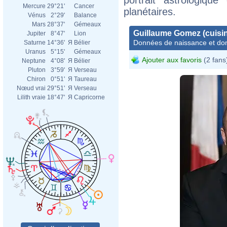
Mercure
29°21'
Cancer
planétaires.
Vénus
2°29'
Balance
Mars
28°37'
Gémeaux
Guillaume Gomez (cuisin
Jupiter
8°47'
Lion
Données de naissance et dom
Saturne
14°36'
Я
Bélier
Uranus
5°15'
Gémeaux
Ajouter aux favoris
(2 fans
Neptune
4°08'
Я
Bélier
Pluton
3°59'
Я
Verseau
Chiron
0°51'
Я
Taureau
Nœud vrai
29°51'
Я
Verseau
Lilith vraie
18°47'
Я
Capricorne