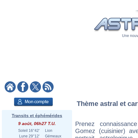
Une nouve
Thème astral et ca
Transits et éphémérides
Prenez connaissanc
9 août, 06h27 T.U.
Gomez (cuisinier) ave
Soleil
16°42'
Lion
Lune
29°12'
Gémeaux
portrait astrologiqu