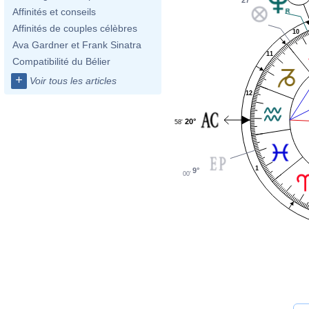
Affinités et conseils
Affinités de couples célèbres
10
Ava Gardner et Frank Sinatra
11
Compatibilité du Bélier
+
Voir tous les articles
12
20°
58'
1
9°
00'