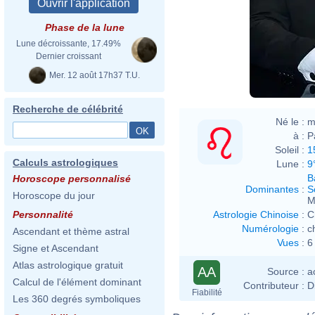
Phase de la lune
Lune décroissante, 17.49%
Dernier croissant
Mer. 12 août 17h37 T.U.
Recherche de célébrité
Né le :
m
à :
P
Soleil :
1
Calculs astrologiques
Lune :
9
B
Horoscope personnalisé
Dominantes
:
S
Horoscope du jour
M
Astrologie Chinoise
:
C
Personnalité
Numérologie
:
c
Ascendant et thème astral
Vues
:
6
Signe et Ascendant
Atlas astrologique gratuit
AA
Source :
a
Calcul de l'élément dominant
Contributeur :
D
Fiabilité
Les 360 degrés symboliques