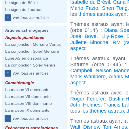
Isabelle du Brésil
,
Carla 
Le signe du Bélier
Mario Fazio
,
Shen Tong
Le signe du Taureau
les
thèmes astraux ayan
+
Voir tous les articles
Thèmes astraux ayant l
(orbe 0°14') :
Diana Spe
Articles astrologiques
José Bové
,
Lily-Rose 
Aspects planétaires
Juliette Binoche
,
RM (ra
La conjonction Mercure Vénus
aspect
.
La conjonction Soleil Mercure
Thèmes astraux ayant 
Lune AS en dissonance
Saturne (orbe 0°44') 
La conjonction Soleil Vénus
Campbell
,
Nelson Mande
+
Voir tous les articles
Mark Wahlberg
,
Alanis M
aspect
.
Caractérologie
La maison VI dominante
Thèmes astraux avec le
La maison VII dominante
Roger Federer
,
Dustin 
La maison VIII dominante
John Holmes
,
Francis La
tous les
thèmes astraux d
La maison IX dominante
+
Voir tous les articles
Thèmes astraux ayant la
Walt Disney
,
Tori Amos
Évènements astrologiques