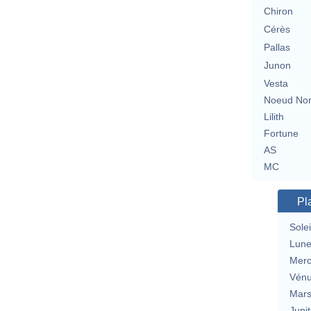
Chiron
Cérès
Pallas
Junon
Vesta
Noeud No
Lilith
Fortune
AS
MC
Pl
Solei
Lun
Merc
Vén
Mar
Jupit