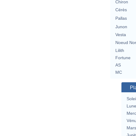
Chiron
Cérès
Pallas
Junon
Vesta
Noeud No
Lilith
Fortune
AS
MC
Pl
Solei
Lun
Merc
Vén
Mar
Jupit