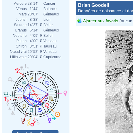
Mercure
28°14'
Cancer
Brian Goodell
Vénus
1°44'
Balance
Données de naissance et dom
Mars
28°07'
Gémeaux
Jupiter
8°38'
Lion
Ajouter aux favoris
(aucun 
Saturne
14°37'
Я
Bélier
Uranus
5°14'
Gémeaux
Neptune
4°09'
Я
Bélier
Pluton
4°00'
Я
Verseau
Chiron
0°51'
Я
Taureau
Nœud vrai
29°52'
Я
Verseau
Lilith vraie
20°04'
Я
Capricorne