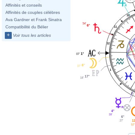
Affinités et conseils
Affinités de couples célèbres
10
Ava Gardner et Frank Sinatra
54'
6°
Compatibilité du Bélier
11
+
Voir tous les articles
12
1°
07'
6°
37'
1
17°
18'
2
4°
39'
6°
1
27'
57'