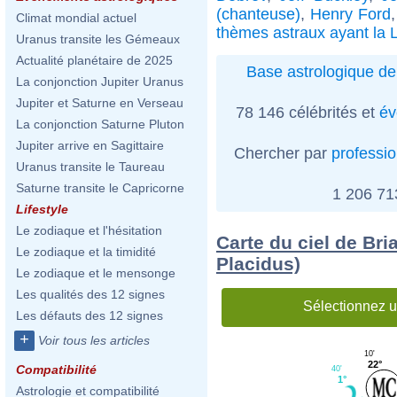
(chanteuse)
,
Henry Ford
Climat mondial actuel
thèmes astraux ayant la 
Uranus transite les Gémeaux
Actualité planétaire de 2025
Base astrologique de
La conjonction Jupiter Uranus
Jupiter et Saturne en Verseau
78 146 célébrités et
év
La conjonction Saturne Pluton
Jupiter arrive en Sagittaire
Chercher par
professi
Uranus transite le Taureau
Saturne transite le Capricorne
1 206 7
Lifestyle
Le zodiaque et l'hésitation
Carte du ciel de Bri
Le zodiaque et la timidité
Placidus)
Le zodiaque et le mensonge
Les qualités des 12 signes
Sélectionnez u
Les défauts des 12 signes
+
Voir tous les articles
10'
22°
Compatibilité
40'
1°
Astrologie et compatibilité