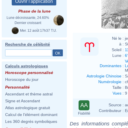
Phase de la lune
Lune décroissante, 24.60%
Dernier croissant
Mer. 12 août 17h37 T.U.
Né le :
j
à :
S
Recherche de célébrité
Soleil :
1
Lune :
6
V
Dominantes
:
L
Calculs astrologiques
M
Horoscope personnalisé
Astrologie Chinoise
:
S
Horoscope du jour
Numérologie
:
c
Personnalité
Taille :
B
Vues
:
9
Ascendant et thème astral
Signe et Ascendant
AA
Source :
a
Atlas astrologique gratuit
Contributeur :
E
Fiabilité
Calcul de l'élément dominant
Les 360 degrés symboliques
Des informations complé