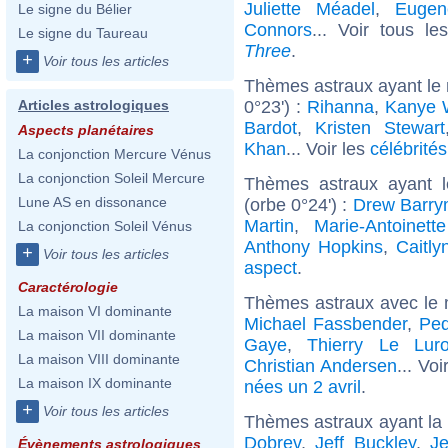
Juliette Méadel
,
Eugen
Le signe du Bélier
Connors
... Voir tous l
Le signe du Taureau
Three
.
+
Voir tous les articles
Thèmes astraux ayant le
0°23') :
Rihanna
,
Kanye 
Articles astrologiques
Bardot
,
Kristen Stewart
Aspects planétaires
Khan
... Voir les
célébrité
La conjonction Mercure Vénus
La conjonction Soleil Mercure
Thèmes astraux ayant l
Lune AS en dissonance
(orbe 0°24') :
Drew Barry
Martin
,
Marie-Antoinett
La conjonction Soleil Vénus
Anthony Hopkins
,
Caitly
+
Voir tous les articles
aspect
.
Caractérologie
Thèmes astraux avec le 
La maison VI dominante
Michael Fassbender
,
Ped
La maison VII dominante
Gaye
,
Thierry Le Lur
La maison VIII dominante
Christian Andersen
... Vo
La maison IX dominante
nées un 2 avril
.
+
Voir tous les articles
Thèmes astraux ayant la
Dobrev
,
Jeff Buckley
,
J
Évènements astrologiques