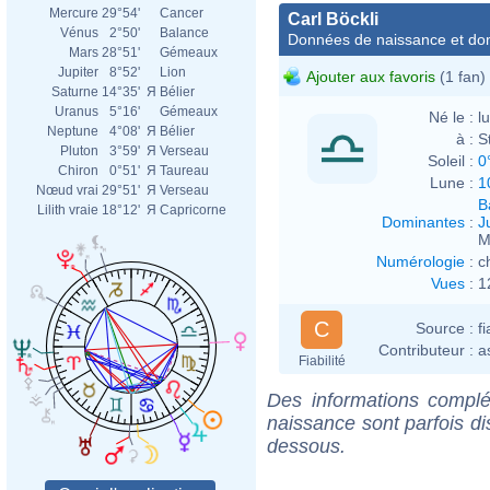
Mercure
29°54'
Cancer
Carl Böckli
Vénus
2°50'
Balance
Données de naissance et dom
Mars
28°51'
Gémeaux
Jupiter
8°52'
Lion
Ajouter aux favoris
(1 fan)
Saturne
14°35'
Я
Bélier
Uranus
5°16'
Gémeaux
Né le :
l
Neptune
4°08'
Я
Bélier
à :
S
Pluton
3°59'
Я
Verseau
Soleil :
0
Chiron
0°51'
Я
Taureau
Lune :
1
Nœud vrai
29°51'
Я
Verseau
B
Lilith vraie
18°12'
Я
Capricorne
Dominantes
:
J
M
Numérologie
:
c
Vues
:
1
C
Source :
f
Contributeur :
a
Fiabilité
Des informations complé
naissance sont parfois di
dessous.