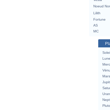
Noeud No
Lilith
Fortune
AS
MC
Pl
Solei
Lun
Merc
Vén
Mar
Jupit
Satu
Uran
Nept
Plut