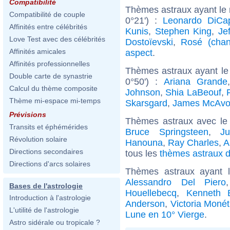
Compatibilité
Thèmes astraux ayant le 
Compatibilité de couple
0°21') :
Leonardo DiCap
Affinités entre célébrités
Kunis
,
Stephen King
,
Je
Love Test avec des célébrités
Dostoïevski
,
Rosé (chan
Affinités amicales
aspect
.
Affinités professionnelles
Thèmes astraux ayant le 
Double carte de synastrie
0°50') :
Ariana Grande
Calcul du thème composite
Johnson
,
Shia LaBeouf
,
Thème mi-espace mi-temps
Skarsgard
,
James McAvo
Prévisions
Thèmes astraux avec le
Transits et éphémérides
Bruce Springsteen
,
Ju
Révolution solaire
Hanouna
,
Ray Charles
,
A
Directions secondaires
tous les
thèmes astraux d
Directions d'arcs solaires
Thèmes astraux ayant 
Alessandro Del Piero
Bases de l'astrologie
Houellebecq
,
Kenneth 
Introduction à l'astrologie
Anderson
,
Victoria Monét
L'utilité de l'astrologie
Lune en 10° Vierge
.
Astro sidérale ou tropicale ?