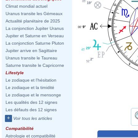
05'
19°
11
Climat mondial actuel
Uranus transite les Gémeaux
12
Actualité planétaire de 2025
9°
00'
La conjonction Jupiter Uranus
Jupiter et Saturne en Verseau
1
La conjonction Saturne Pluton
29°
45'
Jupiter arrive en Sagittaire
Uranus transite le Taureau
2°
52'
2
Saturne transite le Capricorne
Lifestyle
Le zodiaque et l'hésitation
Le zodiaque et la timidité
Le zodiaque et le mensonge
Les qualités des 12 signes
Les défauts des 12 signes
+
Voir tous les articles
Compatibilité
Astrologie et compatibilité