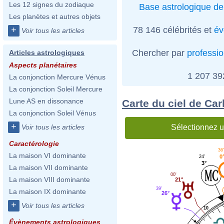
Les 12 signes du zodiaque
Base astrologique de
Les planètes et autres objets
78 146 célébrités et
év
+
Voir tous les articles
Chercher par
professi
Articles astrologiques
Aspects planétaires
1 207 3
La conjonction Mercure Vénus
La conjonction Soleil Mercure
Lune AS en dissonance
Carte du ciel de Car
La conjonction Soleil Vénus
+
Sélectionnez u
Voir tous les articles
Caractérologie
36
La maison VI dominante
0
24'
3°
La maison VII dominante
00'
La maison VIII dominante
21°
39'
La maison IX dominante
26°
+
Voir tous les articles
10
Évènements astrologiques