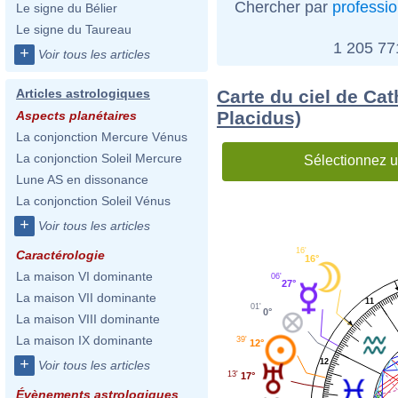
Chercher par
professi
Le signe du Bélier
Le signe du Taureau
1 205 7
+
Voir tous les articles
Carte du ciel de Ca
Articles astrologiques
Placidus)
Aspects planétaires
La conjonction Mercure Vénus
La conjonction Soleil Mercure
Sélectionnez u
Lune AS en dissonance
La conjonction Soleil Vénus
+
Voir tous les articles
16'
Caractérologie
16°
La maison VI dominante
06'
27°
La maison VII dominante
11
01'
0°
La maison VIII dominante
La maison IX dominante
39'
12°
+
12
Voir tous les articles
13'
17°
Évènements astrologiques