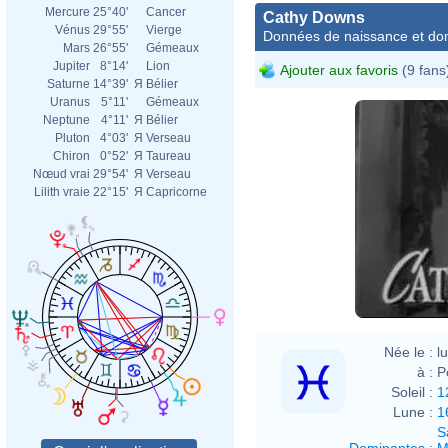
Mercure
25°40'
Cancer
Cathy Downs
Vénus
29°55'
Vierge
Données de naissance et dom
Mars
26°55'
Gémeaux
Jupiter
8°14'
Lion
Ajouter aux favoris
(9 fans
Saturne
14°39'
Я
Bélier
Uranus
5°11'
Gémeaux
Neptune
4°11'
Я
Bélier
Pluton
4°03'
Я
Verseau
Chiron
0°52'
Я
Taureau
Nœud vrai
29°54'
Я
Verseau
Lilith vraie
22°15'
Я
Capricorne
Née le :
l
à :
P
Soleil :
1
Lune :
1
S
Dominantes
:
M