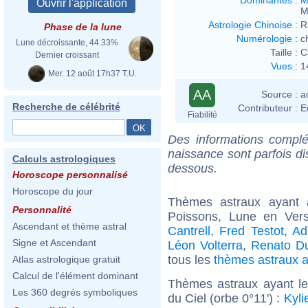
M
Astrologie Chinoise
:
R
Phase de la lune
Numérologie
:
c
Lune décroissante, 44.33%
Taille :
C
Dernier croissant
Vues
:
1
Mer. 12 août 17h37 T.U.
AA
Source :
a
Recherche de célébrité
Contributeur :
E
Fiabilité
Des informations complé
naissance sont parfois di
Calculs astrologiques
dessous.
Horoscope personnalisé
Horoscope du jour
Thèmes astraux ayant
Personnalité
Poissons, Lune en Ver
Ascendant et thème astral
Cantrell
,
Fred Testot
,
Ad
Signe et Ascendant
Léon Volterra
,
Renato D
tous les
thèmes astraux 
Atlas astrologique gratuit
Calcul de l'élément dominant
Thèmes astraux ayant le
Les 360 degrés symboliques
du Ciel (orbe 0°11') :
Kyli