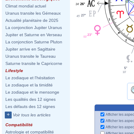
26°
24'
Climat mondial actuel
Uranus transite les Gémeaux
27°
45'
1
Actualité planétaire de 2025
La conjonction Jupiter Uranus
Jupiter et Saturne en Verseau
23°
00'
2
La conjonction Saturne Pluton
Jupiter arrive en Sagittaire
Uranus transite le Taureau
Saturne transite le Capricorne
5°
Lifestyle
10'
Le zodiaque et l'hésitation
Le zodiaque et la timidité
Le zodiaque et le mensonge
Les qualités des 12 signes
Les défauts des 12 signes
+
Afficher les aspec
Voir tous les articles
Afficher les aspe
Compatibilité
Afficher les aspe
Astrologie et compatibilité
Afficher les aspe