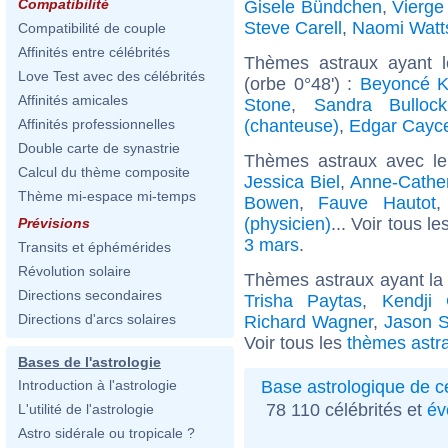
Compatibilité
Gisele Bündchen
,
Vierge
Steve Carell
,
Naomi Watt
Compatibilité de couple
Affinités entre célébrités
Thèmes astraux ayant 
Love Test avec des célébrités
(orbe 0°48') :
Beyoncé K
Affinités amicales
Stone
,
Sandra Bullock
(chanteuse)
,
Edgar Cayc
Affinités professionnelles
Double carte de synastrie
Thèmes astraux avec l
Calcul du thème composite
Jessica Biel
,
Anne-Cather
Thème mi-espace mi-temps
Bowen
,
Fauve Hautot
(physicien)
... Voir tous l
Prévisions
3 mars
.
Transits et éphémérides
Révolution solaire
Thèmes astraux ayant la
Directions secondaires
Trisha Paytas
,
Kendji 
Directions d'arcs solaires
Richard Wagner
,
Jason S
Voir tous les
thèmes astr
Bases de l'astrologie
Base astrologique de cé
Introduction à l'astrologie
78 110 célébrités et
év
L'utilité de l'astrologie
Astro sidérale ou tropicale ?