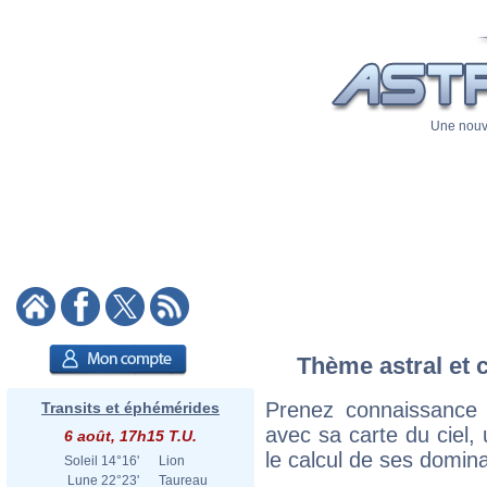
Une nouve
Thème astral et 
Prenez connaissance
Transits et éphémérides
avec sa carte du ciel, 
6 août, 17h15 T.U.
le calcul de ses domina
Soleil
14°16'
Lion
Lune
22°23'
Taureau