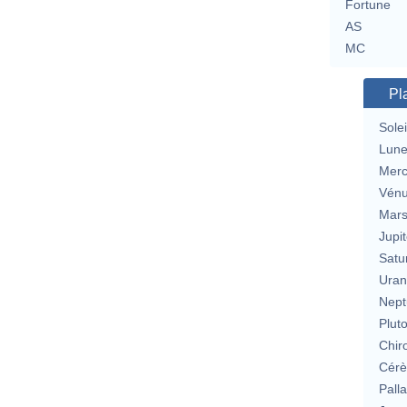
Fortune
AS
MC
Pl
Solei
Lun
Merc
Vén
Mar
Jupit
Satu
Uran
Nept
Plut
Chir
Cérè
Pall