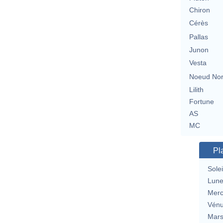
Chiron
Cérès
Pallas
Junon
Vesta
Noeud No
Lilith
Fortune
AS
MC
Pl
Solei
Lun
Merc
Vén
Mar