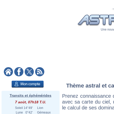
Une nouve
Thème astral et ca
Prenez connaissance 
Transits et éphémérides
avec sa carte du ciel, 
7 août, 07h18 T.U.
le calcul de ses domina
Soleil
14°49'
Lion
Lune
0°42'
Gémeaux