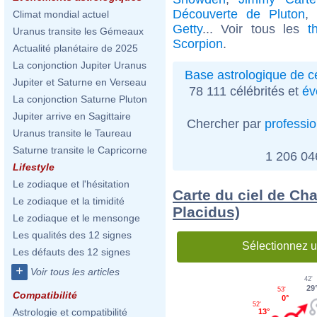
Découverte de Pluton
,
Climat mondial actuel
Getty
... Voir tous les
t
Uranus transite les Gémeaux
Scorpion
.
Actualité planétaire de 2025
La conjonction Jupiter Uranus
Base astrologique de cé
Jupiter et Saturne en Verseau
78 111 célébrités et
év
La conjonction Saturne Pluton
Jupiter arrive en Sagittaire
Chercher par
professi
Uranus transite le Taureau
Saturne transite le Capricorne
1 206 0
Lifestyle
Le zodiaque et l'hésitation
Carte du ciel de Ch
Le zodiaque et la timidité
Placidus)
Le zodiaque et le mensonge
Les qualités des 12 signes
Sélectionnez u
Les défauts des 12 signes
+
Voir tous les articles
42'
29
53'
Compatibilité
0°
52'
Astrologie et compatibilité
13°