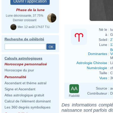
0027
Phase de la lune
Lune décroissante, 37.75%
Dernier croissant
Mer. 12 août 17h37 T.U.
Né le :
l
à :
G
Recherche de célébrité
Soleil :
2
Lune :
1
B
Dominantes
:
V
M
Calculs astrologiques
Astrologie Chinoise
:
L
Horoscope personnalisé
Numérologie
:
c
Horoscope du jour
Taille :
C
Personnalité
Vues
:
3
Ascendant et thème astral
AA
Source :
a
Signe et Ascendant
Contributeur :
D
Atlas astrologique gratuit
Fiabilité
Calcul de l'élément dominant
Des informations complé
Les 360 degrés symboliques
naissance sont parfois di