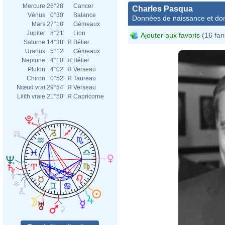
Mercure
26°28'
Cancer
Charles Pasqua
Vénus
0°30'
Balance
Données de naissance et dom
Mars
27°18'
Gémeaux
Jupiter
8°21'
Lion
Ajouter aux favoris
(16 fan
Saturne
14°38'
Я
Bélier
Uranus
5°12'
Gémeaux
Neptune
4°10'
Я
Bélier
Pluton
4°02'
Я
Verseau
Chiron
0°52'
Я
Taureau
Nœud vrai
29°54'
Я
Verseau
Lilith vraie
21°50'
Я
Capricorne
Engel
Bund
F076