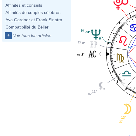
Affinités et conseils
Affinités de couples célèbres
Ava Gardner et Frank Sinatra
11
Compatibilité du Bélier
16'
24°
+
Voir tous les articles
33'
0°
12
8°
56'
1
2
11°
07'
13°
22'