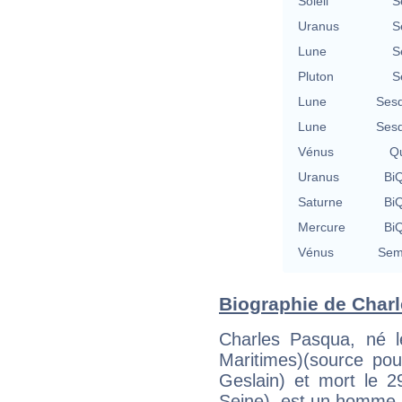
Soleil
S
Uranus
S
Lune
S
Pluton
S
Lune
Sesq
Lune
Sesq
Vénus
Qu
Uranus
BiQ
Saturne
BiQ
Mercure
BiQ
Vénus
Semi
Biographie de Charl
Charles Pasqua, né l
Maritimes)(source pou
Geslain) et mort le 2
Seine), est un homme p