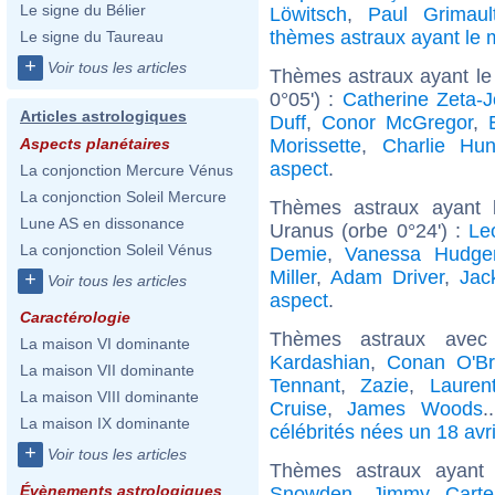
Le signe du Bélier
Löwitsch
,
Paul Grimaul
thèmes astraux ayant l
Le signe du Taureau
+
Voir tous les articles
Thèmes astraux ayant le
0°05') :
Catherine Zeta-
Articles astrologiques
Duff
,
Conor McGregor
,
Morissette
,
Charlie Hu
Aspects planétaires
aspect
.
La conjonction Mercure Vénus
La conjonction Soleil Mercure
Thèmes astraux ayant 
Lune AS en dissonance
Uranus (orbe 0°24') :
Le
La conjonction Soleil Vénus
Demie
,
Vanessa Hudge
Miller
,
Adam Driver
,
Jac
+
Voir tous les articles
aspect
.
Caractérologie
Thèmes astraux avec
La maison VI dominante
Kardashian
,
Conan O'Br
La maison VII dominante
Tennant
,
Zazie
,
Lauren
La maison VIII dominante
Cruise
,
James Woods
.
La maison IX dominante
célébrités nées un 18 avri
+
Voir tous les articles
Thèmes astraux ayant
Évènements astrologiques
Snowden
,
Jimmy Carte