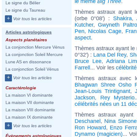
le même
Big Three
.
Le signe du Bélier
Le signe du Taureau
Thèmes astraux ayant l
(orbe 0°08') :
Shakira
,
+
Voir tous les articles
Kutcher
,
Gwyneth Paltr
Pen
,
Nicolas Cage
,
Fra
Articles astrologiques
aspect
.
Aspects planétaires
La conjonction Mercure Vénus
Thèmes astraux ayant le 
0°32') :
Lana Del Rey
,
Sh
La conjonction Soleil Mercure
Bruce Lee
,
Adriana Li
Lune AS en dissonance
Farrell
... Voir les
célébrit
La conjonction Soleil Vénus
+
Thèmes astraux avec 
Voir tous les articles
Bhagwan Shree Osho R
Caractérologie
Jean-Louis Trintignant
,
La maison VI dominante
Jackson
,
Rey Mysterio
La maison VII dominante
célébrités nées un 11 dé
La maison VIII dominante
Thèmes astraux ayant
La maison IX dominante
Deschanel
,
Nina Simone
+
Voir tous les articles
Ron Howard
,
Enzo Ferra
Dynamo (magicien)
... Vo
Évènements astrologiques