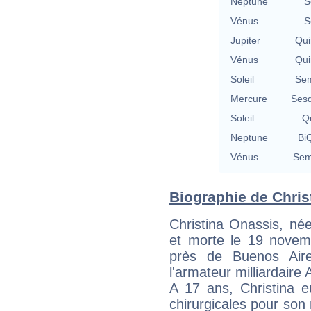
Neptune
S
Vénus
S
Jupiter
Qui
Vénus
Qui
Soleil
Sem
Mercure
Sesq
Soleil
Qu
Neptune
BiQ
Vénus
Sem
Biographie de Christ
Christina Onassis, n
et morte le 19 nove
près de Buenos Aires
l'armateur milliardaire
A 17 ans, Christina e
chirurgicales pour son 