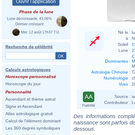
Phase de la lune
Lune décroissante, 43.06%
Dernier croissant
Né le :
l
Mer. 12 août 17h37 T.U.
à :
N
Soleil :
1
Recherche de célébrité
Lune :
2
C
Dominantes
:
M
M
Calculs astrologiques
Astrologie Chinoise
:
T
Horoscope personnalisé
Numérologie
:
c
Horoscope du jour
Vues
:
2
Personnalité
AA
Source :
a
Ascendant et thème astral
Contributeur :
L
Fiabilité
Signe et Ascendant
Atlas astrologique gratuit
Des informations complé
Calcul de l'élément dominant
naissance sont parfois di
Les 360 degrés symboliques
dessous.