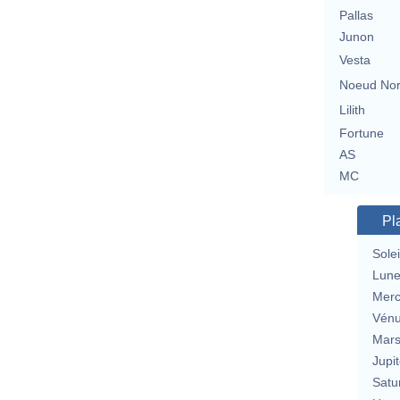
Pallas
Junon
Vesta
Noeud No
Lilith
Fortune
AS
MC
Pl
Solei
Lun
Merc
Vén
Mar
Jupit
Satu