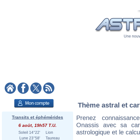
Une nouve
Thème astral et car
Prenez connaissanc
Transits et éphémérides
Onassis avec sa cart
6 août, 19h57 T.U.
astrologique et le calc
Soleil
14°22'
Lion
Lune
23°58'
Taureau