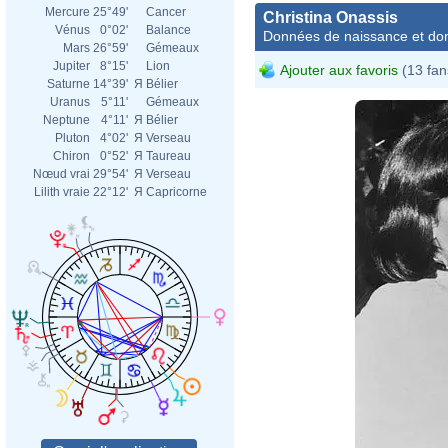
Mercure
25°49'
Cancer
Christina Onassis
Vénus
0°02'
Balance
Données de naissance et dom
Mars
26°59'
Gémeaux
Jupiter
8°15'
Lion
Ajouter aux favoris
(13 fan
Saturne
14°39'
Я
Bélier
Uranus
5°11'
Gémeaux
Neptune
4°11'
Я
Bélier
Pluton
4°02'
Я
Verseau
Chiron
0°52'
Я
Taureau
Nœud vrai
29°54'
Я
Verseau
Lilith vraie
22°12'
Я
Capricorne