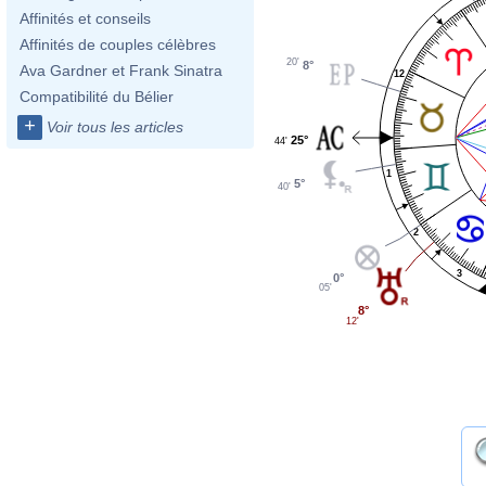
Affinités et conseils
Affinités de couples célèbres
20'
8°
Ava Gardner et Frank Sinatra
12
Compatibilité du Bélier
+
Voir tous les articles
25°
44'
1
5°
40'
2
3
0°
05'
8°
12'