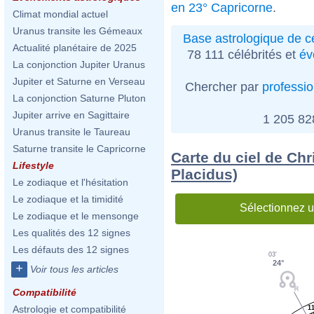
en 23° Capricorne
.
Climat mondial actuel
Uranus transite les Gémeaux
Base astrologique de cé
Actualité planétaire de 2025
78 111 célébrités et
év
La conjonction Jupiter Uranus
Jupiter et Saturne en Verseau
Chercher par
professi
La conjonction Saturne Pluton
Jupiter arrive en Sagittaire
1 205 8
Uranus transite le Taureau
Saturne transite le Capricorne
Carte du ciel de Chr
Lifestyle
Placidus)
Le zodiaque et l'hésitation
Le zodiaque et la timidité
Sélectionnez u
Le zodiaque et le mensonge
Les qualités des 12 signes
Les défauts des 12 signes
03'
24°
+
Voir tous les articles
Compatibilité
Astrologie et compatibilité
1